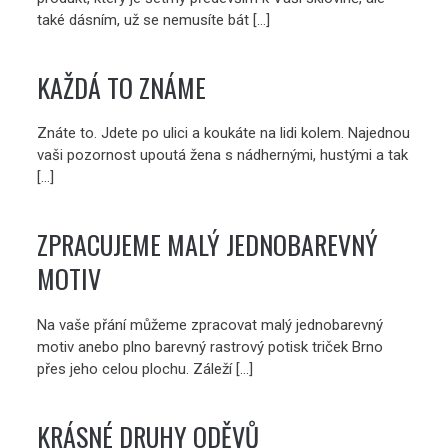
také dásním, už se nemusíte bát […]
KAŽDÁ TO ZNÁME
Znáte to. Jdete po ulici a koukáte na lidi kolem. Najednou
vaši pozornost upoutá žena s nádhernými, hustými a tak
[…]
ZPRACUJEME MALÝ JEDNOBAREVNÝ
MOTIV
Na vaše přání můžeme zpracovat malý jednobarevný
motiv anebo plno barevný rastrový potisk triček Brno
přes jeho celou plochu. Záleží […]
KRÁSNÉ DRUHY ODĚVŮ