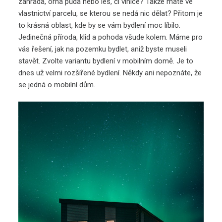
zahrada, orná půda nebo les, či vinice? Takže máte ve
vlastnictví parcelu, se kterou se nedá nic dělat? Přitom je
to krásná oblast, kde by se vám bydlení moc líbilo.
Jedinečná příroda, klid a pohoda všude kolem. Máme pro
vás řešení, jak na pozemku bydlet, aniž byste museli
stavět. Zvolte variantu bydlení v mobilním domě. Je to
dnes už velmi rozšířené bydlení. Někdy ani nepoznáte, že
se jedná o mobilní dům.