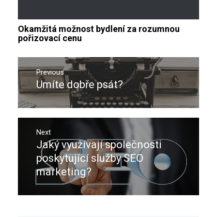
Okamžitá možnost bydlení za rozumnou
pořizovací cenu
Navigace
pro
Previous
Umíte dobře psát?
Previous
příspěvek
post:
Next
Jaký využívají společnosti
Next
post:
poskytující služby SEO
marketing?