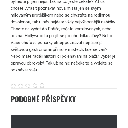
byl ještě příjemnější. Tak na co ještě čekáte? Ať už
chcete vyrazit poznávat nová místa jen se svým
milovaným protějškem nebo se chystáte na rodinnou
dovolenou, tak u nás najdete vždy nejvýhodnější nabídky.
Chcete se vydat do Paříže, města zamilovaných, nebo
poznat Hollywood a projít se po chodníku slávy? Nebo
Vaše chuťové pohárky chtějí poznávat nejrůznější
světovou gastronomii přímo v místech, kde se vaří?
Nebo máte raději historii či polehávání na pláži? Výběr je
opravdu obrovský. Tak už na nic nečekejte a vydejte se
poznávat svět.
PODOBNÉ PŘÍSPĚVKY