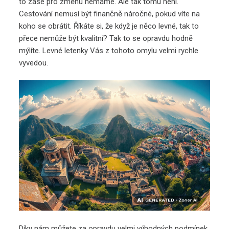
to zase pro změnu nemáme. Ale tak tomu není.
Cestování nemusí být finančně náročné, pokud víte na
koho se obrátit. Říkáte si, že když je něco levné, tak to
přece nemůže být kvalitní? Tak to se opravdu hodně
mýlíte.
Levné letenky
Vás z tohoto omylu velmi rychle
vyvedou.
Díky nám můžete za opravdu velmi výhodných podmínek