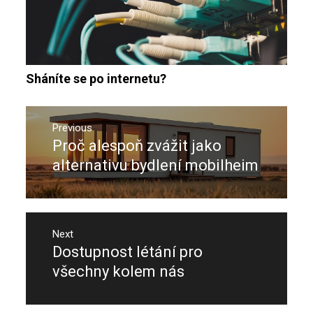
Sháníte se po internetu?
Navigace
pro
Previous
Proč alespoň zvážit jako
Previous
příspěvek
post:
alternativu bydlení mobilheim
Next
Dostupnost létání pro
Next
post:
všechny kolem nás