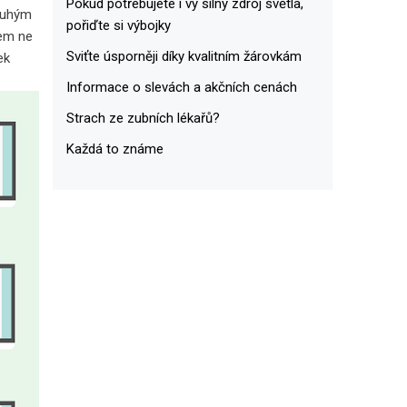
Pokud potřebujete i vy silný zdroj světla,
pouhým
pořiďte si výbojky
šem ne
Sviťte úsporněji díky kvalitním žárovkám
ek
Informace o slevách a akčních cenách
Strach ze zubních lékařů?
Každá to známe