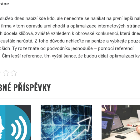
práce
služeb dnes nabízí kde kdo, ale nenechte se nalákat na první lepší na
 firma v tom opravdu umí chodit a optimalizace internetových stráne
h docela klíčová, zvláště vzhledem k obrovské konkurenci, která dne
neustále narůstá. Z toho důvodu nehleďte na peníze a vybírejte pouz
epších. Ty rozeznáte od podvodníku jednoduše – pomocí referencí
 Čím lepší reference, tím vyšší šance, že budou dělat optimalizaci kva
BNÉ PŘÍSPĚVKY