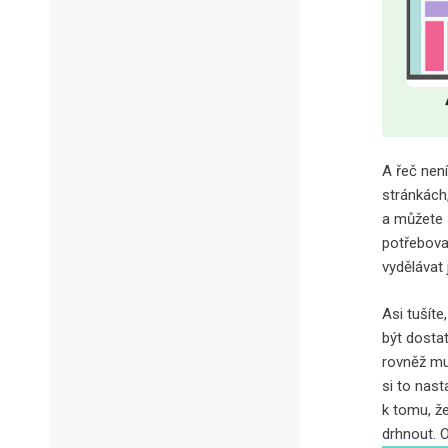
A řeč nen
stránkách,
a můžete 
potřebova
vydělávat
Asi tušít
být dostat
rovněž mu
si to nas
k tomu, ž
drhnout. 