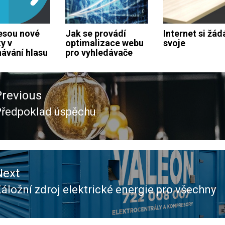
esou nové
Jak se provádí
Internet si žád
y v
optimalizace webu
svoje
ávání hlasu
pro vyhledávače
ace
Previous
ěvek
Předpoklad úspěchu
revious
ost:
Next
áložní zdroj elektrické energie pro všechny
Next
ost: