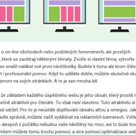
í o on-line obchodech nebo podobných fenoménech, ale prostých
 které se zaobírají některými tématy. Zvolte si vlastní téma, vytvořte
se snažit nalákat své první návštěvníky. Budete k tomu ale krom štěs
t i profesionální pomoc. Když to uděláte dobře, můžete skutečně sl
 jenom na svých stránkách. A to je sen mnoha lidí.
e, že základem každého úspěšného webu je jeho obsah, který prostě 
ečně atraktivní pro čtenáře. To však není všechno. Tuto atraktivitu si
sí udržet. Pro to je neustálé doplňování obsahu alfou a omegou. Ja
tavíte správně, můžete začít vydělávat na reklamních bannerech. Vzh
e alespoň z počátku nebudou vaše návštěvy nic moc, asi to bude tr
Ovšem můžete tomu trochu pomoci, a sice pomoci optimalizace we