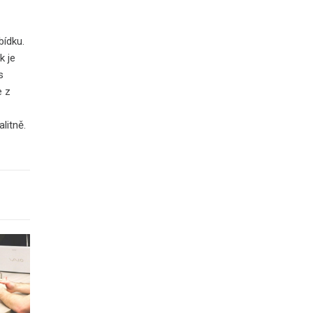
bídku.
k je
s
e z
litně.