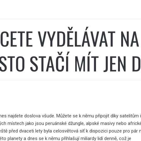
CETE VYDĚLÁVAT NA
STO STAČÍ MÍT JEN
nes najdete doslova všude. Můžete se k němu připojit díky satelitům 
lých místech jako jsou peruánské džungle, alpské masivy nebo africk
ště před dvaceti lety byla celosvětová síť k dispozici pouze pro pár 
éto planety a dnes se k němu přihlašují miliardy lidí denně, což je