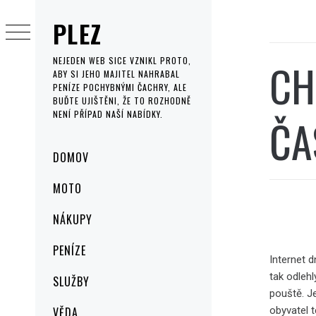
Skip
PLEZ
to
content
CH
NEJEDEN WEB SICE VZNIKL PROTO,
ABY SI JEHO MAJITEL NAHRABAL
PENÍZE POCHYBNÝMI ČACHRY, ALE
BUĎTE UJIŠTĚNI, ŽE TO ROZHODNĚ
NENÍ PŘÍPAD NAŠÍ NABÍDKY.
ČA
Primary
DOMOV
Menu
MOTO
NÁKUPY
PENÍZE
Internet d
tak odleh
SLUŽBY
pouště. Je
obyvatel t
VĚDA