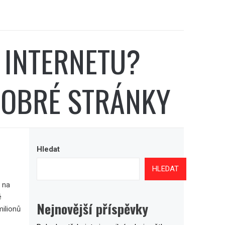
 INTERNETU?
 DOBRÉ STRÁNKY
Hledat
HLEDAT
i na
é
Nejnovější příspěvky
milionů