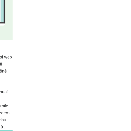
 si web
tí
ušně
musí
kmile
ledem
ochu
bů
.