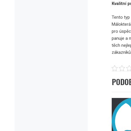
Kvalitní 
Tento typ 
Málokterá
pro úspěc
panuje a 
těch nejl
zákazníků.
PODO