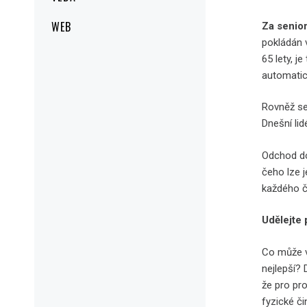
WEB
Za senior
pokládán 
65 lety, j
automatic
Rovněž se 
Dnešní lid
Odchod do 
čeho lze 
každého č
Udělejte 
Co může v
nejlepší? 
že pro pr
fyzické či