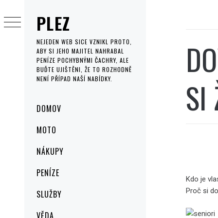
Skip
PLEZ
to
content
DO
NEJEDEN WEB SICE VZNIKL PROTO,
ABY SI JEHO MAJITEL NAHRABAL
PENÍZE POCHYBNÝMI ČACHRY, ALE
BUĎTE UJIŠTĚNI, ŽE TO ROZHODNĚ
NENÍ PŘÍPAD NAŠÍ NABÍDKY.
SI
Primary
DOMOV
Menu
MOTO
NÁKUPY
PENÍZE
Kdo je vl
Proč si d
SLUŽBY
VĚDA