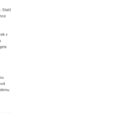
. Stačí
ance
zek v
u
ujete
sou
pod.
oblému