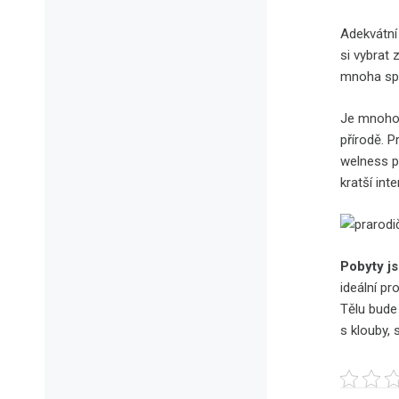
Adekvátn
si vybrat 
mnoha spok
Je mnoho 
přírodě. 
welness po
kratší in
Pobyty j
ideální pr
Tělu bude
s klouby, 