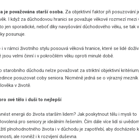
a je považována starší osoba.
Za objektivní faktor při posuzování j
věk. I když za důchodovou hranici se považuje věkové rozmezí mezi 
e to jen sporadické, neboť díky navyšování důchodového věku, se tak 
ky posunuje.
i v rámci životního stylu posouvá věková hranice, které se lidé dožíva
é jsou velmi činní i v pokročilém věku oproti minulé době.
starobního důchodu nelze považovat za striktní objektivní kritérium,
jedince posuzovat coby seniora. Nicméně jedná se o výrazný mezník
lověka v životě.
pro své tělo i duši to nejlepší
nést energii do života starším lidem? Jak poskytnout tělu i mysli to
Dovolená pro seniory je ideálním řešením. Čím dále více lidí si uvědom
ožití plnohodnotného života i v důchodu je zapotřebí, aby docházelo 
nnosti, ale rovněž i k rozvíjení duševna.