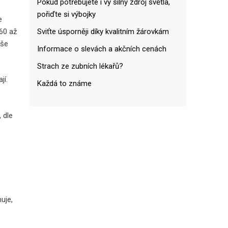
Pokud potřebujete i vy silný zdroj světla,
pořiďte si výbojky
e
Sviťte úsporněji díky kvalitním žárovkám
60 až
vše
Informace o slevách a akčních cenách
Strach ze zubních lékařů?
jí.
Každá to známe
 dle
uje,
k