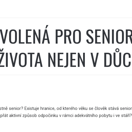
VOLENÁ PRO SENIOR
 ŽIVOTA NEJEN V D
astně senior? Existuje hranice, od kterého věku se člověk stává seni
opřát aktivní způsob odpočinku v rámci adekvátního pobytu i ve stáří