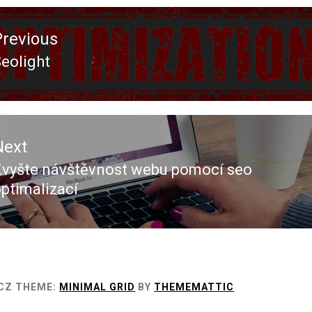
ace
Previous
ěvek
eolight
revious
ost:
Next
Zvyšte návštěvnost webu pomocí seo
Next
ptimalizací
ost:
CZ
THEME:
MINIMAL GRID
BY
THEMEMATTIC