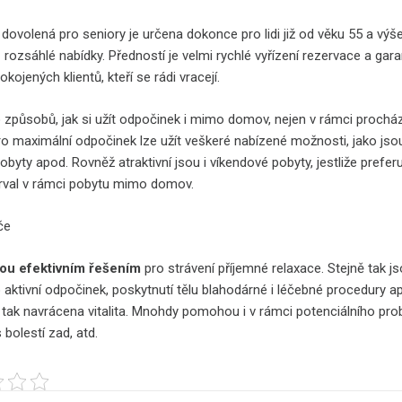
í
dovolená pro seniory
je určena dokonce pro lidi již od věku 55 a výše
z rozsáhlé nabídky. Předností je velmi rychlé vyřízení rezervace a gar
ojených klientů, kteří se rádi vracejí.
způsobů, jak si užít odpočinek i mimo domov, nejen v rámci prochá
Pro maximální odpočinek lze užít veškeré nabízené možnosti, jako jso
byty apod. Rovněž atraktivní jsou i víkendové pobyty, jestliže prefer
terval v rámci pobytu mimo domov.
sou efektivním řešením
pro strávení příjemné relaxace. Stejně tak j
o aktivní odpočinek, poskytnutí tělu blahodárné i léčebné procedury a
 tak navrácena vitalita. Mnohdy pomohou i v rámci potenciálního pr
s bolestí zad, atd.