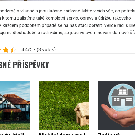
moderně a vkusně a jsou krásně zařízené. Máte v nich vše, co potřeb
 k tomu zajistíme také kompletní servis, opravy a údržbu takového
 každém podobném případě se na nás stačí obrátit. Velice rádi s kli
ujeme dlouhodobě a rádi vidíme, že jsou ve svém novém domově šťa
4.4/5 - (8 votes)
BNÉ PŘÍSPĚVKY