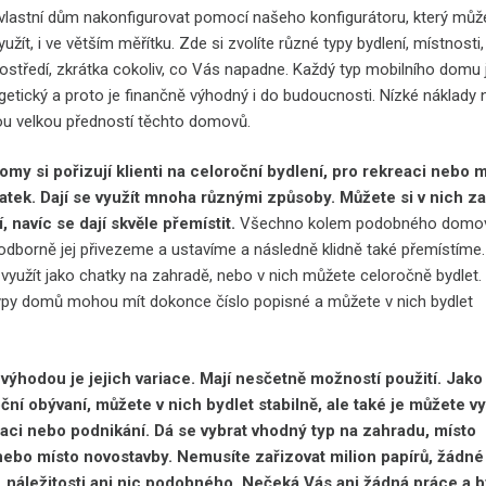
 vlastní dům nakonfigurovat pomocí našeho konfigurátoru, který můž
yužít, i ve větším měřítku. Zde si zvolíte různé typy bydlení, místnosti,
rostředí, zkrátka cokoliv, co Vás napadne. Každý typ mobilního domu 
getický a proto je finančně výhodný i do budoucnosti. Nízké náklady 
sou velkou předností těchto domovů.
omy si pořizují klienti na celoroční bydlení, pro rekreaci nebo 
atek. Dají se využít mnoha různými způsoby. Můžete si v nich za
, navíc se dají skvěle přemístit.
Všechno kolem podobného domo
 odborně jej přivezeme a ustavíme a následně klidně také přemístíme.
 využít jako chatky na zahradě, nebo v nich můžete celoročně bydlet.
ypy domů mohou mít dokonce číslo popisné a můžete v nich bydlet
 výhodou je jejich variace. Mají nesčetně možností použití. Jak
ční obývaní, můžete v nich bydlet stabilně, ale také je můžete vy
aci nebo podnikání. Dá se vybrat vhodný typ na zahradu, místo
nebo místo novostavby. Nemusíte zařizovat milion papírů, žádné
i, náležitosti ani nic podobného. Nečeká Vás ani žádná práce a b