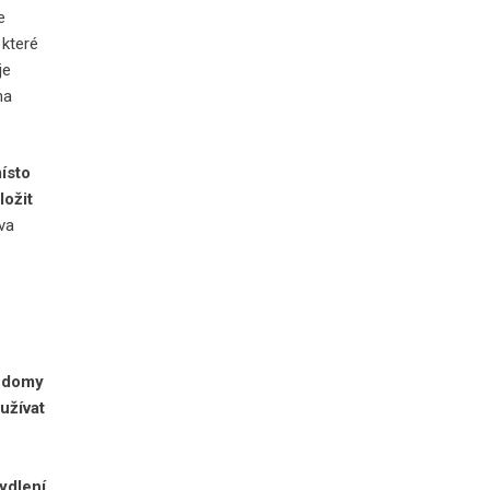
e
 které
je
na
místo
ložit
va
o domy
užívat
ydlení