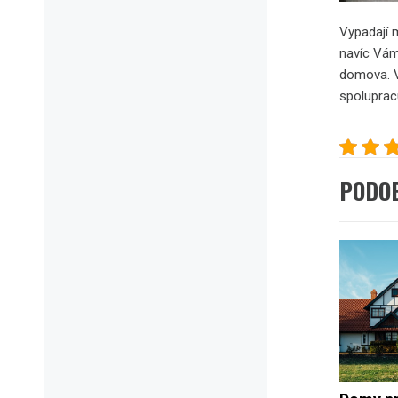
Vypadají 
navíc Vám
domova. V
spoluprac
PODO