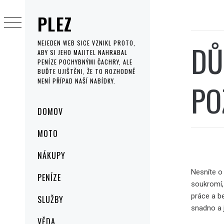
Skip
PLEZ
to
content
DŮ
NEJEDEN WEB SICE VZNIKL PROTO,
ABY SI JEHO MAJITEL NAHRABAL
PENÍZE POCHYBNÝMI ČACHRY, ALE
BUĎTE UJIŠTĚNI, ŽE TO ROZHODNĚ
NENÍ PŘÍPAD NAŠÍ NABÍDKY.
PO
Primary
DOMOV
Menu
MOTO
NÁKUPY
Nesníte o 
PENÍZE
soukromí,
práce a b
SLUŽBY
snadno a 
VĚDA