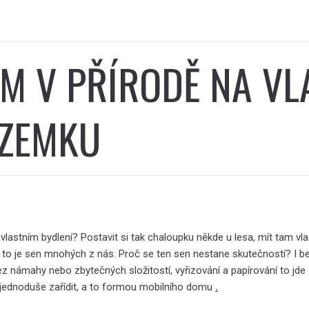
M V PŘÍRODĚ NA VL
ZEMKU
vlastním bydlení? Postavit si tak chaloupku někde u lesa, mít tam vla
 to je sen mnohých z nás. Proč se ten sen nestane skutečností? I b
ez námahy nebo zbytečných složitostí, vyřizování a papírování to jde
jednoduše zařídit, a to formou mobilního domu
.