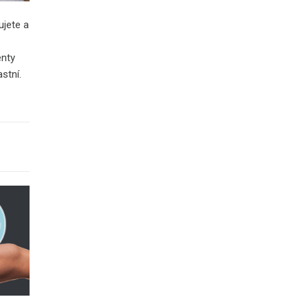
ujete a
enty
stní.