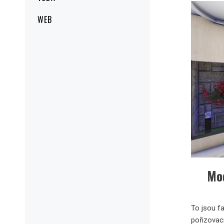
WEB
Mod
To jsou f
pořizovací