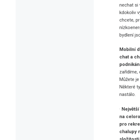
nechat si
kdokoliv v
chcete, p
nízkoener
bydlení j
Mobilní d
chat a ch
podnikání
zařídíme,
Můžete je
Některé t
nastálo.
·
Největší
na celoro
pro rekre
chalupy 
složitost