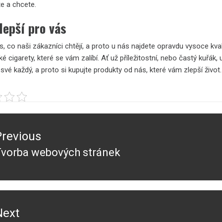
te a chcete.
lepší pro vás
, co naši zákazníci chtějí, a proto u nás najdete opravdu vysoce kval
ké cigarety, které se vám zalíbí. Ať už příležitostní, nebo častý kuřák,
 své každý, a proto si kupujte produkty od nás, které vám zlepší život.
ace
Previous
ěvek
Tvorba webových stránek
revious
ost:
Next