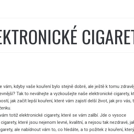
EKTRONICKÉ CIGARE
se vám, kdyby vaše kouření bylo stejně dobré, ale ještě k tomu zdravěj
vnější? Tak to neváhejte a vyzkoušejte naše elektronické cigarety, k
stí, jak začít lepší kouření, které vám zajistí delší život, jak pro vás, 
ženku.
vám totiž
elektronické cigarety
, které se vám zalíbí. Jde o vysoce
 cigarety, které jsou nejenom levné, kvalitní, a nejsou tak nezdravé, j
igarety, ale nabídnout vám to, co hledáte, a to požitek z kouření, kter