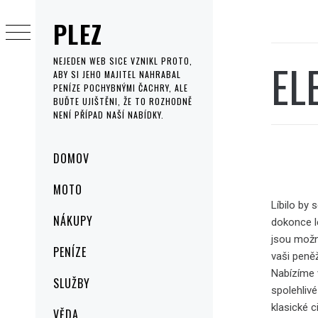
Skip
PLEZ
to
content
EL
NEJEDEN WEB SICE VZNIKL PROTO,
ABY SI JEHO MAJITEL NAHRABAL
PENÍZE POCHYBNÝMI ČACHRY, ALE
BUĎTE UJIŠTĚNI, ŽE TO ROZHODNĚ
NENÍ PŘÍPAD NAŠÍ NABÍDKY.
Primary
DOMOV
Menu
MOTO
Líbilo by 
NÁKUPY
dokonce le
jsou možno
PENÍZE
vaši peně
Nabízíme 
SLUŽBY
spolehlivé
klasické c
VĚDA