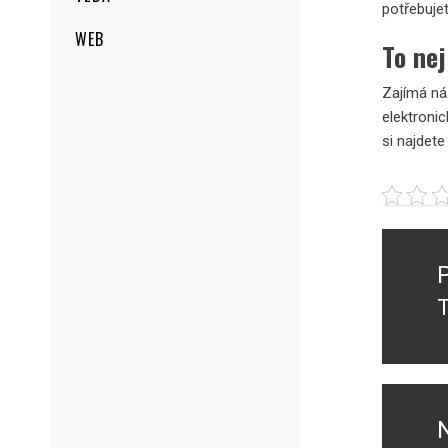
potřebuje
WEB
To nej
Zajímá nás
elektronic
si najdete
Navig
pro
přísp
P
p