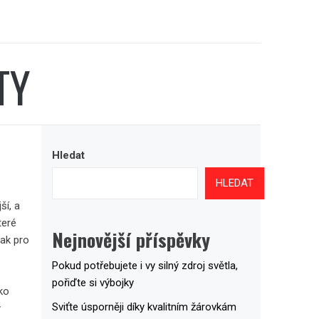
TY
Hledat
HLEDAT
ší, a
teré
Nejnovější příspěvky
tak pro
Pokud potřebujete i vy silný zdroj světla,
pořiďte si výbojky
ako
Sviťte úsporněji díky kvalitním žárovkám
ý