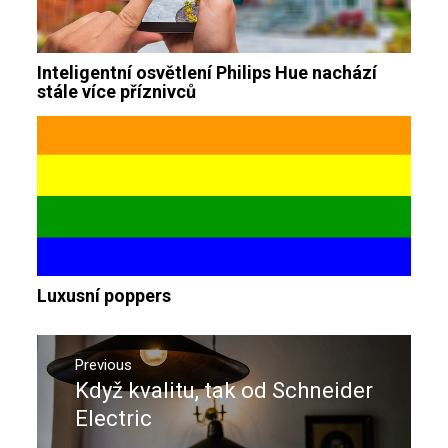
Inteligentní osvětlení Philips Hue nachází
stále více příznivců
Luxusní poppers
Navigace
pro
Previous
Když kvalitu, tak od Schneider
Previous
příspěvek
post:
Electric