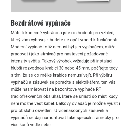
Bezdrátové vypínače
Máte-li konečně vybráno a jste rozhodnuti pro vzhled,
který vám vyhovuje, budete se opět vracet k funkčnosti.
Moderní vypínač totiž nemusí být jen vypínačem, může
pracovat i jako stmívač pro nastavení požadované
intenzity světla. Takový výrobek vyžaduje při instalaci
hlubší rozvodnou krabici 30 nebo 45 mm, počítejte tedy
s tím, že se do mělké krabice nemusí vejít. Při výběru
vypínačů a zásuvek se poraďte s elektrikářem, ten vás
může nasměrovat i na bezdrátové vypínače RF
(radiofrekvenční obsluha), které se umístí do míst, kudy
není možné vést kabel. Dálkový ovladač je možné využít i
pro obsluhu osvětlení. U vícenásobných zásuvek a
vypínačů se dají namontovat také speciální rámečky pro
více kusů vedle sebe.