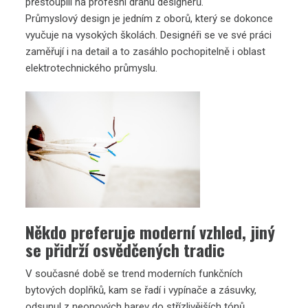
přestoupili na profesní dráhu designérů.
Průmyslový design je jedním z oborů, který se dokonce
vyučuje na vysokých školách. Designéři se ve své práci
zaměřují i na detail a to zasáhlo pochopitelně i oblast
elektrotechnického průmyslu.
Někdo preferuje moderní vzhled, jiný
se přidrží osvědčených tradic
V současné době se trend moderních funkčních
bytových doplňků, kam se řadí i vypínače a zásuvky,
odsunul z neonových barev do střízlivějších tónů