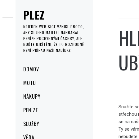
Skip
PLEZ
to
content
HL
NEJEDEN WEB SICE VZNIKL PROTO,
ABY SI JEHO MAJITEL NAHRABAL
PENÍZE POCHYBNÝMI ČACHRY, ALE
BUĎTE UJIŠTĚNI, ŽE TO ROZHODNĚ
NENÍ PŘÍPAD NAŠÍ NABÍDKY.
UB
Primary
DOMOV
Menu
MOTO
NÁKUPY
Snažíte se
PENÍZE
střechou 
se na naš
SLUŽBY
Ty se vám 
nebudete 
VĚDA