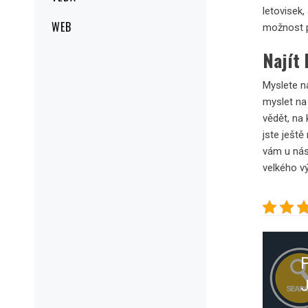
letovisek,
WEB
možnost p
Najít 
Myslete na
myslet na
vědět, na
jste ještě
vám u nás
velkého vý
Navig
pro
přísp
J
P