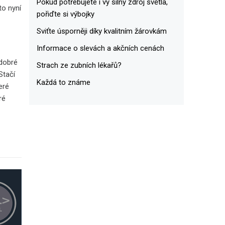
Pokud potřebujete i vy silný zdroj světla,
to nyní
pořiďte si výbojky
Sviťte úsporněji díky kvalitním žárovkám
Informace o slevách a akčních cenách
 dobré
Strach ze zubních lékařů?
Stačí
Každá to známe
eré
ré