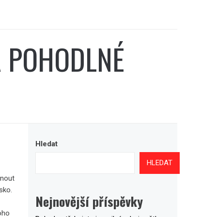
A POHODLNÉ
Hledat
HLEDAT
hnout
sko
.
Nejnovější příspěvky
oho