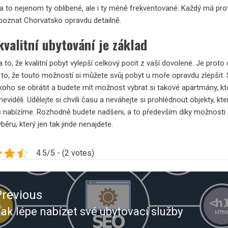
 a to nejenom ty oblíbené, ale i ty méně frekventované. Každý má pro
oznat Chorvatsko opravdu detailně.
kvalitní ubytování je základ
 to, že kvalitní pobyt vylepší celkový pocit z vaší dovolené. Je proto
 to, že touto možností si můžete svůj pobyt u moře opravdu zlepšit. 
 koho se obrátit a budete mít možnost vybrat si takové apartmány, kt
 neviděli. Udělejte si chvíli času a neváhejte si prohlédnout objekty, kte
 nabízíme. Rozhodně budete nadšeni, a to především díky možnosti
běru, který jen tak jinde nenajdete.
4.5/5 - (2 votes)
ace
Previous
ěvek
ak lépe nabízet své ubytovací služby
revious