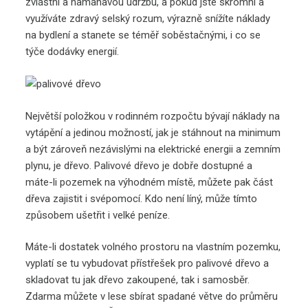
zvláštní a namáhavou údržbu, a pokud jste skromní a
využíváte zdravý selský rozum, výrazně snížíte náklady
na bydlení a stanete se téměř soběstačnými, i co se
týče dodávky energií.
Největší položkou v rodinném rozpočtu bývají náklady na
vytápění a jedinou možností, jak je stáhnout na minimum
a být zároveň nezávislými na elektrické energii a zemním
plynu, je dřevo. Palivové dřevo je dobře dostupné a
máte-li pozemek na výhodném místě, můžete pak část
dřeva zajistit i svépomocí. Kdo není líný, může tímto
způsobem ušetřit i velké peníze.
Máte-li dostatek volného prostoru na vlastním pozemku,
vyplatí se tu vybudovat přístřešek pro palivové dřevo a
skladovat tu jak dřevo zakoupené, tak i samosběr.
Zdarma můžete v lese sbírat spadané větve do průměru