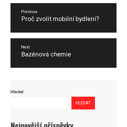
Navigace
pro
Previous
Proč zvolit mobilní bydlení?
Previous
příspěvek
post:
Next
Bazénová chemie
Next
post:
Hledat
HLEDAT
Nejnovější příspěvky