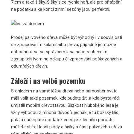
7 cm a také šišky. Šišky sice rychle hoří, ale pro přitápění
na počátku a ke konci zimní sezóny jsou perfektní.
Prodej palivového dřeva může být výhodný i v souvislosti
se zpracováním kalamitního dřeva, případně je možné
dohodnout se se správcem lesa nebo s obecním
zastupitelstvem na odkupu či zpracování poškozených a
odumřelých dřevin.
Záleží i na volbě pozemku
S ohledem na samotěžbu dřeva nebo samosběr byste
měli volit také pozemek, kde budete žít, a kde byste rádi
umístili mobilní dřevostavbu. Blízkost hlubokého lesa je
vždy výhodou z mnoha důvodů, jednak je tu božský klid,
pak tu načerpáte dostatek energie z lesního porostu,
můžete sbírat lesní plody a šišky a část palivového dřeva
vám blízký les poskytne zdarma.