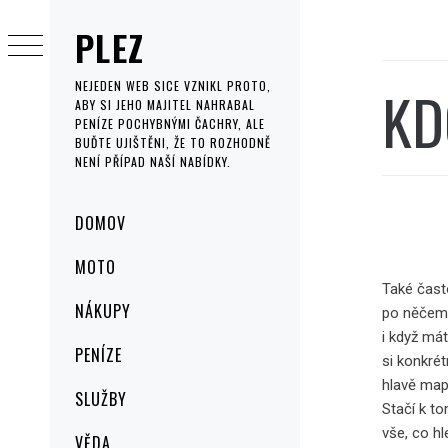
Skip
PLEZ
to
content
KD
NEJEDEN WEB SICE VZNIKL PROTO,
ABY SI JEHO MAJITEL NAHRABAL
PENÍZE POCHYBNÝMI ČACHRY, ALE
BUĎTE UJIŠTĚNI, ŽE TO ROZHODNĚ
NENÍ PŘÍPAD NAŠÍ NABÍDKY.
Primary
DOMOV
Menu
MOTO
Také čast
NÁKUPY
po něčem 
i když má
PENÍZE
si konkré
hlavě map
SLUŽBY
Stačí k t
vše, co h
VĚDA