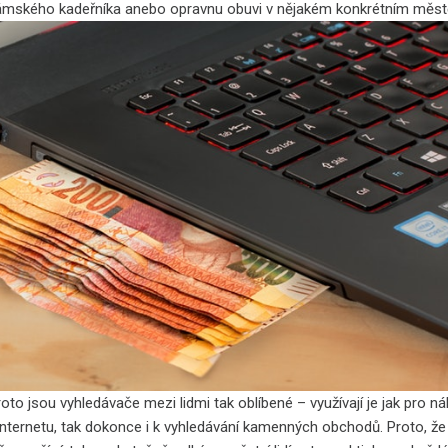
ámského kadeřníka anebo opravnu obuvi v nějakém konkrétním měst
oto jsou vyhledávače mezi lidmi tak oblíbené – využívají je jak pro n
internetu, tak dokonce i k vyhledávání kamenných obchodů. Proto, že