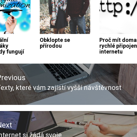
ální
Obklopte se
Proč mít doma
áky
přírodou
rychlé připojen
dy fungují
internetu
ace
Previous
ěvek
exty, které vám zajistí vyšší návštěvnost
revious
ost:
Next
nternet si žádá svoje
Next