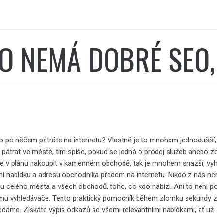
O NEMÁ DOBRÉ SEO,
o po něčem pátráte na internetu? Vlastně je to mnohem jednodušší,
pátrat ve městě, tím spíše, pokud se jedná o prodej služeb anebo zb
te v plánu nakoupit v kamenném obchodě, tak je mnohem snazší, vyh
tní nabídku a adresu obchodníka předem na internetu. Nikdo z nás ne
u celého města a všech obchodů, toho, co kdo nabízí. Ani to není po
omu vyhledávače. Tento praktický pomocník během zlomku sekundy zj
ledáme. Získáte výpis odkazů se všemi relevantními nabídkami, ať už