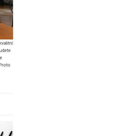
valitní
budete
ře
 Proto