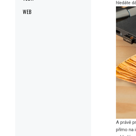
hledáte d
WEB
A právě pr
přímo na 