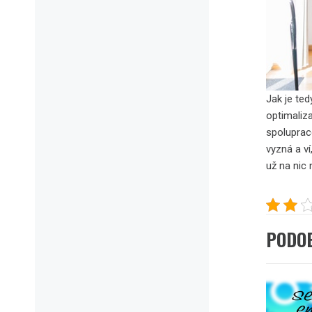
Jak je ted
optimaliz
spoluprac
vyzná a ví
už na nic 
PODO