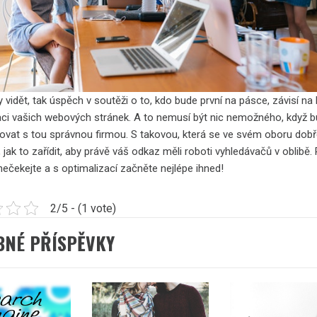
y vidět, tak úspěch v soutěži o to, kdo bude první na pásce, závisí na k
aci vašich webových stránek. A to nemusí být nic nemožného, když 
ovat s tou správnou firmou. S takovou, která se ve svém oboru dob
, jak to zařídit, aby právě váš odkaz měli roboti vyhledávačů v oblibě.
nečekejte a s optimalizací začněte nejlépe ihned!
2/5 - (1 vote)
BNÉ PŘÍSPĚVKY