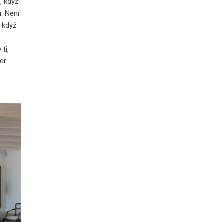
, když
h. Není
, když
ti,
per