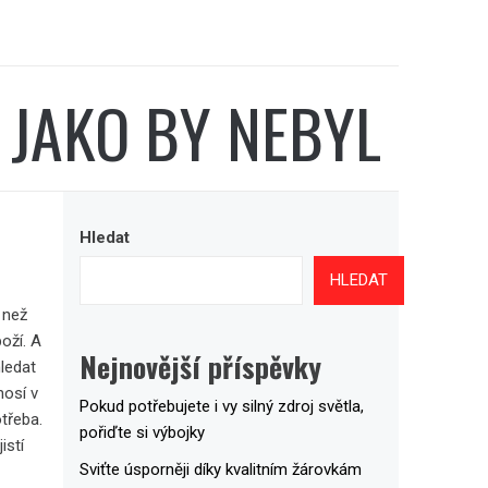
 JAKO BY NEBYL
Hledat
HLEDAT
 než
oží. A
Nejnovější příspěvky
ledat
nosí v
Pokud potřebujete i vy silný zdroj světla,
třeba.
pořiďte si výbojky
istí
Sviťte úsporněji díky kvalitním žárovkám