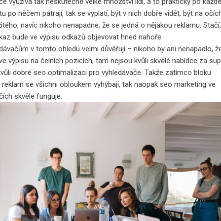
e využívá tak neskutečně velké množství lidí, a to prakticky po každé
tu po něčem pátrají, tak se vyplatí, být v nich dobře vidět, být na očíc
žitého, navíc nikoho nenapadne, že se jedná o nějakou reklamu. Stačí
kaz bude ve výpisu odkazů objevovat hned nahoře.
dávačům v tomto ohledu velmi důvěřují – nikoho by ani nenapadlo, že 
 ve výpisu na čelních pozicích, tam nejsou kvůli skvělé nabídce za su
 kvůli dobré seo optimalizaci pro vyhledávače. Takže zatímco bloku
 reklam se všichni obloukem vyhýbají, tak naopak seo marketing
ve
čích skvěle funguje.