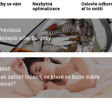
žby se vám
Nezbytná
Oslovte odborn
optimalizace
ať to sviští
ace
Previous
ěvek
ejlepší w5w žárovky
revious
ost:
Next
ak zařídit ložnici, ve které se bude dobře
Next
sínat?
ost: