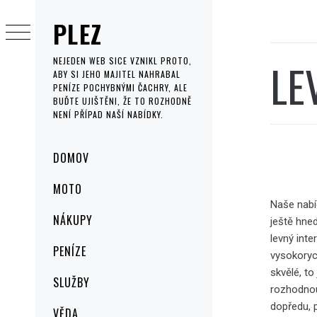
Skip
PLEZ
to
content
LE
NEJEDEN WEB SICE VZNIKL PROTO,
ABY SI JEHO MAJITEL NAHRABAL
PENÍZE POCHYBNÝMI ČACHRY, ALE
BUĎTE UJIŠTĚNI, ŽE TO ROZHODNĚ
NENÍ PŘÍPAD NAŠÍ NABÍDKY.
Primary
DOMOV
Menu
MOTO
Naše nabíd
NÁKUPY
ještě hned
levný inte
PENÍZE
vysokoryc
skvělé, to
SLUŽBY
rozhodnou
dopředu, p
VĚDA