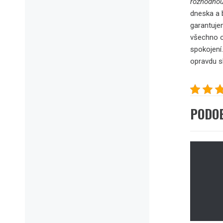
rozhodnou
dneska a 
garantuje
všechno o
spokojení
opravdu s
PODO