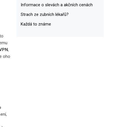
Informace o slevách a akčních cenách
Strach ze zubních lékařů?
Každá to známe
to
ašemu
 VPN
,
je oho
a
ení,