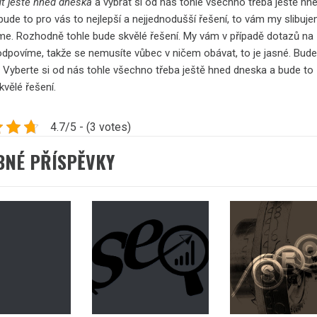
t ještě hned dneska
a vybrat si od nás tohle všechno třeba ještě hn
bude to pro vás to nejlepší a nejjednodušší řešení, to vám my slibuj
me. Rozhodně tohle bude skvělé řešení. My vám v případě dotazů na
dpovíme, takže se nemusíte vůbec v ničem obávat, to je jasné. Bude
. Vyberte si od nás tohle všechno třeba ještě hned dneska a bude to
kvělé řešení.
4.7/5 - (3 votes)
BNÉ PŘÍSPĚVKY