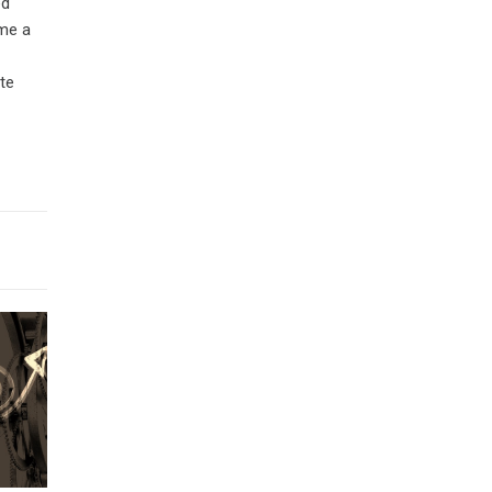
ed
eme a
te