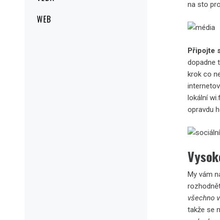
na sto pr
WEB
Připojte 
dopadne t
krok co ne
internetov
lokální wi
opravdu h
Vysok
My vám na
rozhodnět
všechno v
takže se 