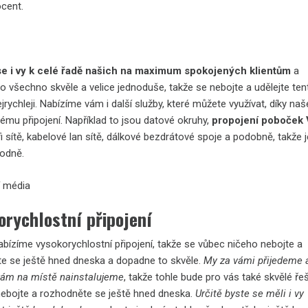
ocent.
se i vy k celé řadě našich na maximum spokojených klientům
a
o všechno skvěle a velice jednoduše, takže se nebojte a udělejte ten
jrychleji. Nabízíme vám i další služby, které můžete využívat, díky n
ému připojení. Například to jsou datové okruhy,
propojení poboček
.fi sítě, kabelové lan sítě, dálkové bezdrátové spoje a podobně, takže 
odně.
orychlostní připojení
bízíme vysokorychlostní připojení, takže se vůbec ničeho nebojte a
e se ještě hned dneska a dopadne to skvěle.
My za vámi přijedeme 
ám na místě nainstalujeme
, takže tohle bude pro vás také skvělé řeš
nebojte a rozhodněte se ještě hned dneska.
Určitě byste se měli i vy