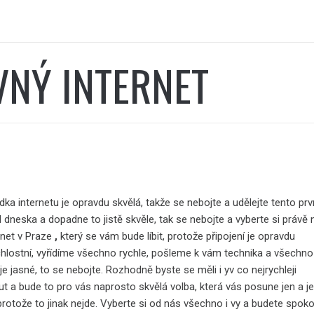
VNÝ INTERNET
ka internetu je opravdu skvělá, takže se nebojte a udělejte tento prv
 dneska a dopadne to jistě skvěle, tak se nebojte a vyberte si právě 
rnet v Praze
,
který se vám bude líbit, protože připojení je opravdu
hlostní, vyřídíme všechno rychle, pošleme k vám technika a všechn
 je jasné, to se nebojte. Rozhodně byste se měli i yv co nejrychleji
t a bude to pro vás naprosto skvělá volba, která vás posune jen a j
rotože to jinak nejde. Vyberte si od nás všechno i vy a budete spoko