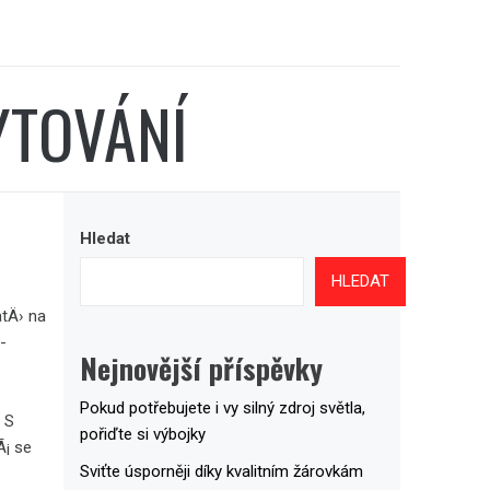
YTOVÁNÍ
Hledat
HLEDAT
atÄ›
na
­
Nejnovější příspěvky
Pokud potřebujete i vy silný zdroj světla,
 S
pořiďte si výbojky
Ã¡ se
Sviťte úsporněji díky kvalitním žárovkám