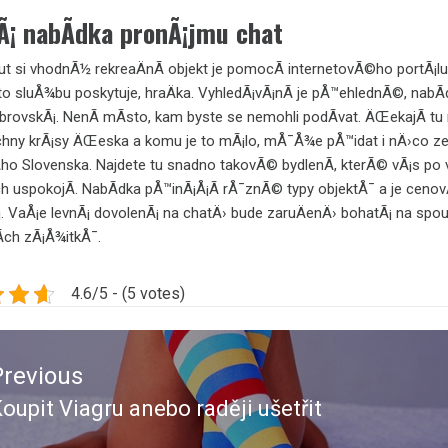
Ã¡ nabÃ­dka pronÃ¡jmu chat
t si vhodnÃ½ rekreaÄnÃ­ objekt je pomocÃ­ internetovÃ©ho portÃ¡lu
to sluÅ¾bu poskytuje, hraÄka. VyhledÃ¡vÃ¡nÃ­ je pÅ™ehlednÃ©, nabÃ­
brovskÃ¡. NenÃ­ mÃ­sto, kam byste se nemohli podÃ­vat. ÄŒekajÃ­ tu
chny krÃ¡sy ÄŒeska a komu je to mÃ¡lo, mÅ¯Å¾e pÅ™idat i nÄ›co z
ho Slovenska. Najdete tu snadno takovÃ© bydlenÃ­, kterÃ© vÃ¡s po 
ch uspokojÃ­. NabÃ­dka pÅ™inÃ¡Å¡Ã­ rÅ¯znÃ© typy objektÅ¯ a je cenov
. VaÅ¡e levnÃ¡ dovolenÃ¡ na chatÄ› bude zaruÄenÄ› bohatÃ¡ na spo
­ch zÃ¡Å¾itkÅ¯.
4.6/5 - (5 votes)
ace
Previous
ěvek
oupit Viagru anebo raději ušetřit
revious