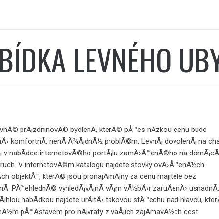
BÍDKA LEVNÉHO UB
 levnÃ© prÃ¡zdninovÃ© bydlenÃ­, kterÃ© pÅ™es nÃ­zkou cenu bude
nÄ› komfortnÃ­, nenÃ­ Å¾Ã¡dnÃ½ problÃ©m.
LevnÃ¡ dovolenÃ¡ na ch
Ã¡ v nabÃ­dce internetovÃ©ho portÃ¡lu zamÄ›Å™enÃ©ho na domÃ¡cÃ
 ruch. V internetovÃ©m katalogu najdete stovky ovÄ›Å™enÃ½ch
­ch objektÅ¯, kterÃ© jsou pronajÃ­mÃ¡ny za cenu majitele bez
Ã­. PÅ™ehlednÃ© vyhledÃ¡vÃ¡nÃ­ vÃ¡m vÃ½bÄ›r zaruÄenÄ› usnadnÃ­.
Ã¡hlou nabÃ­dkou najdete urÄitÄ› takovou stÅ™echu nad hlavou, kter
dnÃ½m pÅ™Ã­stavem pro nÃ¡vraty z vaÅ¡ich zajÃ­mavÃ½ch cest.