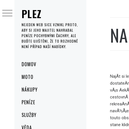
Skip
PLEZ
to
content
NA
NEJEDEN WEB SICE VZNIKL PROTO,
ABY SI JEHO MAJITEL NAHRABAL
PENÍZE POCHYBNÝMI ČACHRY, ALE
BUĎTE UJIŠTĚNI, ŽE TO ROZHODNĚ
NENÍ PŘÍPAD NAŠÍ NABÍDKY.
Primary
DOMOV
Menu
MOTO
NajÃ­t si
dostateÄ
NÁKUPY
vÃ¡s Äek
cestovnÃ­
PENÍZE
rekreaÄnÃ
navÃ½Å¡en
SLUŽBY
touto obs
stane kli
VĚDA