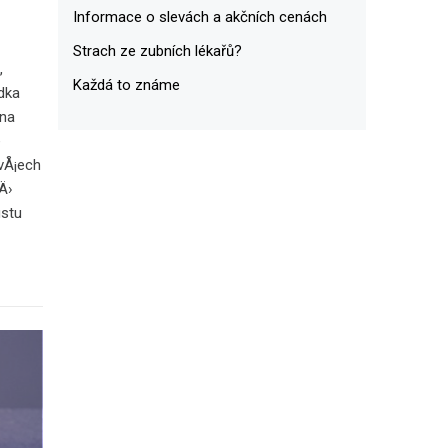
Informace o slevách a akčních cenách
Strach ze zubních lékařů?
,
Každá to známe
dka
 na
e
vÅ¡ech
Ä›
ustu