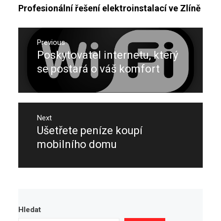
Profesionální řešení elektroinstalací ve Zlíně
Navigace
pro
Previous
Poskytovatel internetu, který
Previous
příspěvek
post:
se postará o váš komfort
Next
Ušetřete peníze koupí
Next
post:
mobilního domu
Hledat