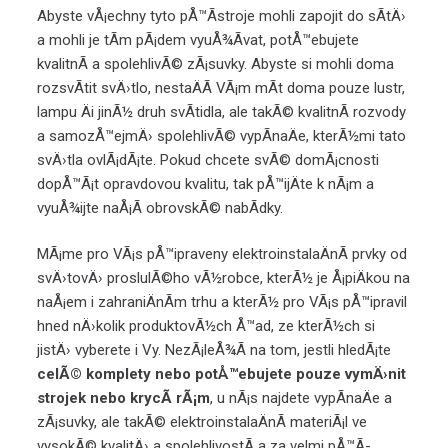
Abyste vÅ¡echny tyto pÅ™Ã­stroje mohli zapojit do sÃ­tÄ›
a mohli je tÃ­m pÃ¡dem vyuÅ¾Ã­vat, potÅ™ebujete
kvalitnÃ­ a spolehlivÃ© zÃ¡suvky. Abyste si mohli doma
rozsvÃ­tit svÄ›tlo, nestaÄÃ­ VÃ¡m mÃ­t doma pouze lustr,
lampu Äi jinÃ½ druh svÃ­tidla, ale takÃ© kvalitnÃ­ rozvody
a samozÅ™ejmÄ› spolehlivÃ© vypÃ­naÄe, kterÃ½mi tato
svÄ›tla ovlÃ¡dÃ¡te. Pokud chcete svÃ© domÃ¡cnosti
dopÅ™Ã¡t opravdovou kvalitu, tak pÅ™ijÄte k nÃ¡m a
vyuÅ¾ijte naÅ¡Ã­ obrovskÃ© nabÃ­dky.
MÃ¡me pro VÃ¡s pÅ™ipraveny elektroinstalaÄnÃ­ prvky od
svÄ›tovÄ› proslulÃ©ho vÃ½robce, kterÃ½ je Å¡piÄkou na
naÅ¡em i zahraniÄnÃ­m trhu a kterÃ½ pro VÃ¡s pÅ™ipravil
hned nÄ›kolik produktovÃ½ch Å™ad, ze kterÃ½ch si
jistÄ› vyberete i Vy. NezÃ¡leÅ¾Ã­ na tom, jestli hledÃ¡te
celÃ© komplety nebo potÅ™ebujete pouze vymÄ›nit
strojek nebo krycÃ­ rÃ¡m
, u nÃ¡s najdete
vypÃ­naÄe a
zÃ¡suvky
, ale takÃ© elektroinstalaÄnÃ­ materiÃ¡l ve
vysokÃ© kvalitÄ› a spolehlivostÃ­ a za velmi pÅ™Ã­