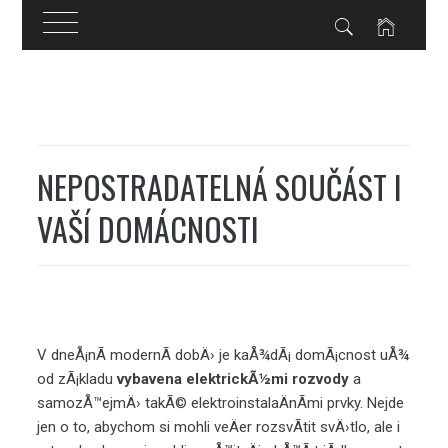
Skip
to
content
NEPOSTRADATELNÁ SOUČÁST I
VAŠÍ DOMÁCNOSTI
V dneÅ¡nÃ­ modernÃ­ dobÄ› je kaÅ¾dÃ¡ domÃ¡cnost uÅ¾
od zÃ¡kladu
vybavena elektrickÃ½mi rozvody
a
samozÅ™ejmÄ› takÃ© elektroinstalaÄnÃ­mi prvky. Nejde
jen o to, abychom si mohli veÄer rozsvÃ­tit svÄ›tlo, ale i