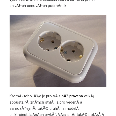
znivÃ½ch cenovÃ½ch podmÃ­nek.
KromÄ› toho, Å¾e je pro VÃ¡s
pÅ™ipravena
velkÃ¡
spousta rÅ¯znÃ½ch stylÅ¯ a pro vedenÃ­ a
samozÅ™ejmÄ› takÃ© druhÅ¯ a modelÅ¯
elektroinstalaÄnÃ­ch prvkÅ¯, VÃ¡s jistÄ› takÃ© potÄ›Å¡Ã­