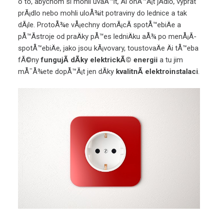
o to, abychom si mohli uvaÅ™it, Äi ohÅ™Ã¡t jÃ­dlo, vyprat
prÃ¡dlo nebo mohli uloÅ¾it potraviny do lednice a tak
dÃ¡le. ProtoÅ¾e vÅ¡echny domÃ¡cÃ­ spotÅ™ebiÄe a
pÅ™Ã­stroje od praÄky pÅ™es ledniÄku aÅ¾ po menÅ¡Ã­
spotÅ™ebiÄe, jako jsou kÃ¡vovary, toustovaÄe Äi tÅ™eba
fÃ©ny
fungujÃ­ dÃ­ky elektrickÃ© energii
a tu jim
mÅ¯Å¾ete dopÅ™Ã¡t jen dÃ­ky
kvalitnÃ­ elektroinstalaci
.