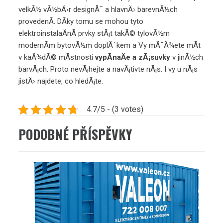
velkÃ½ vÃ½bÄ›r designÅ¯ a hlavnÄ› barevnÃ½ch
provedenÃ­. DÃ­ky tomu se mohou tyto
elektroinstalaÄnÃ­ prvky stÃ¡t takÃ© tylovÃ½m
modernÃ­m bytovÃ½m doplÅˆkem a Vy mÅ¯Å¾ete mÃ­t
v kaÅ¾dÃ© mÃ­stnosti
vypÃ­naÄe a zÃ¡suvky
v jinÃ½ch
barvÃ¡ch. Proto nevÃ¡hejte a navÅ¡tivte nÃ¡s. I vy u nÃ¡s
jistÄ› najdete, co hledÃ¡te.
4.7/5 - (3 votes)
PODOBNÉ PŘÍSPĚVKY