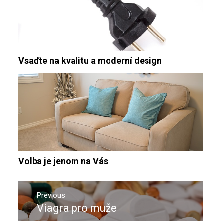
Vsaďte na kvalitu a moderní design
Volba je jenom na Vás
Navigace
pro
Previous
Viagra pro muže
Previous
příspěvek
post: