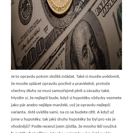
Je to opravdu potom složité zvládat. Také si musíte uvědomit,
že musíte splácet opravdu poctivě a pravidelně, protože
všechny dluhy se musí samozřejmě plnit a závazky také.
Myslím si, že nejlepší bude, když si hypotéku vždycky vezmete
jako pár anebo nejlépe manželé, což je opravdu nejlepší
varianta. Jistě uvidíte sami, na co se budete cítit. A když už
jsme u hypotéky, tak jaký druhy hypotéky by byl pro vás je
vhodnější? Podle recenzí jsem zjistila, že mnoho lidí využívá