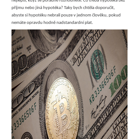
nejlepší, když se pořádně rozhodnete. Co třeba hypotéka bez
příjmu nebo jiná hypotéka? Taky bych chtěla doporučit,
abyste si hypotéku nebrali pouze v jednom člověku, pokud
nemáte opravdu hodně nadstandardní plat.