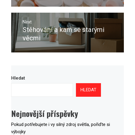
Next
Stěhování a kam se starými
Next
post:
věcmi
Hledat
HLEDAT
Nejnovější příspěvky
Pokud potřebujete i vy silný zdroj světla, pořiďte si
výbojky