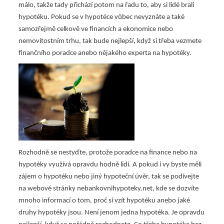
málo, takže tady přichází potom na řadu to, aby si lidé brali
hypotéku. Pokud se v hypotéce vůbec nevyznáte a také
samozřejmě celkově ve financích a ekonomice nebo
nemovitostním trhu, tak bude nejlepší, když si třeba vezmete
finančního poradce anebo nějakého experta na hypotéky.
Rozhodně se nestyďte, protože poradce na finance nebo na
hypotéky využívá opravdu hodně lidí. A pokud i vy byste měli
zájem o hypotéku nebo jiný hypoteční úvěr, tak se podívejte
na webové stránky nebankovnihypoteky.net, kde se dozvíte
mnoho informací o tom, proč si vzít hypotéku anebo jaké
druhy hypotéky jsou. Není jenom jedna hypotéka. Je opravdu