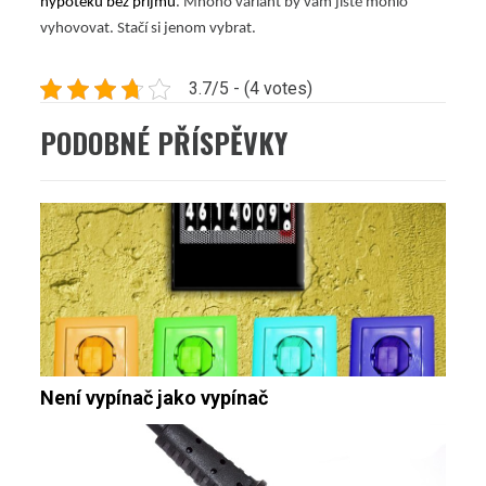
hypotéku bez příjmu
. Mnoho variant by vám jistě mohlo
vyhovovat. Stačí si jenom vybrat.
3.7/5 - (4 votes)
PODOBNÉ PŘÍSPĚVKY
Není vypínač jako vypínač