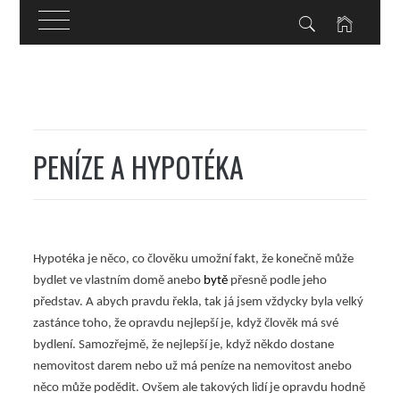
Skip
to
content
PENÍZE A HYPOTÉKA
Hypotéka je něco, co člověku umožní fakt, že konečně může
bydlet ve vlastním domě anebo
bytě
přesně podle jeho
představ. A abych pravdu řekla, tak já jsem vždycky byla velký
zastánce toho, že opravdu nejlepší je, když člověk má své
bydlení. Samozřejmě, že nejlepší je, když někdo dostane
nemovitost darem nebo už má peníze na nemovitost anebo
něco může podědit. Ovšem ale takových lidí je opravdu hodně