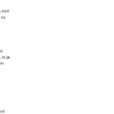
 kteří
e na
dá
, že
je
hem
čně