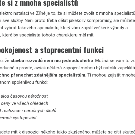
e si z mnoha specialistů
elektroinstalací ve Zlíně
je to, že si můžete zvolit z mnoha specialistů,
í své služby. Není proto třeba dělat jakékoliv kompromisy, ale můžet
t vybrat takového specialistu, který vám zajistí veškeré výhody a
i, které by specialista tohoto charakteru měl mít.
pokojenost a stoprocentní funkci
u, že
stavba rozvodů není nic jednoduchého
. Možná se vám to z
noduché a prosté, avšak některá zapojení mohou být natolik zapeklitá
echno přenechat zdatnějším specialistům
. Ti mohou zajistit mno
jenom spolehlivou funkci:
alou časovou náročnost
é ceny ve všech ohledech
 realizace i náročných úkolů
íjemné vystupování
udete mít k dispozici někoho takto zkušeného, můžete se cítit skute