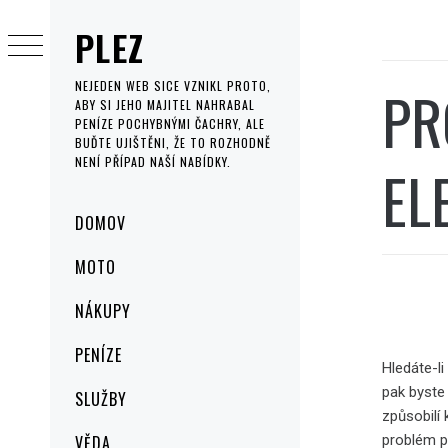
Skip
PLEZ
to
content
PR
NEJEDEN WEB SICE VZNIKL PROTO,
ABY SI JEHO MAJITEL NAHRABAL
PENÍZE POCHYBNÝMI ČACHRY, ALE
BUĎTE UJIŠTĚNI, ŽE TO ROZHODNĚ
NENÍ PŘÍPAD NAŠÍ NABÍDKY.
EL
Primary
DOMOV
Menu
MOTO
NÁKUPY
PENÍZE
Hledáte-li
pak byste
SLUŽBY
způsobilí 
problém po
VĚDA