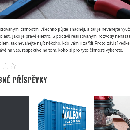
izovanými činnostmi všechno půjde snadněji, a tak je neváhejte využí
lasti, jako je právě elektro. S poctivě realizovanými rozvody nenast
lém, tak neváhejte najít někoho, kdo vám ji zařídí. Proto závisí veške
vě na vás, respektive na tom, koho si pro tyto činnosti vyberete.
BNÉ PŘÍSPĚVKY