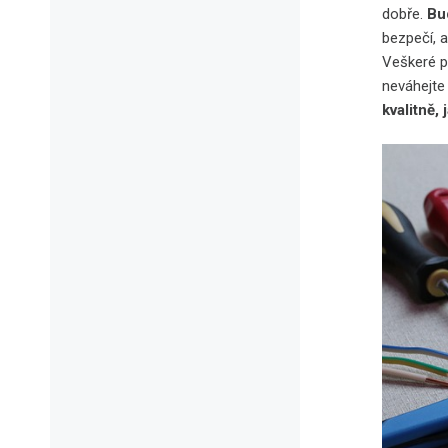
dobře.
Bud
bezpečí, a
Veškeré p
neváhejte 
kvalitně,