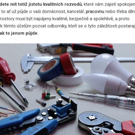
ete mít totiž jistotu kvalitních rozvodů
, které vám zajistí spokoje
 to ať už půjde o vaši domácnost, kancelář,
pracovnu
nebo třeba díln
rostory musí být napájeny kvalitně, bezpečně a spolehlivě, a proto
k těmto účelům pozvat odborníky, kteří se o tyto záležitosti postaraj
 jak to jenom půjde
.