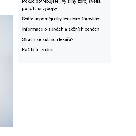
Pokud potřebujete i vy silný zdroj světla,
pořiďte si výbojky
Sviťte úsporněji díky kvalitním žárovkám
Informace o slevách a akčních cenách
Strach ze zubních lékařů?
Každá to známe