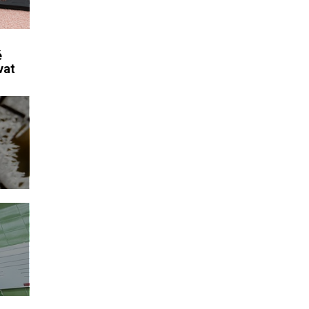
é
vat