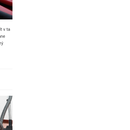
t v ta
ane
rý