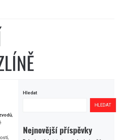
Í
ZLÍNĚ
Hledat
HLEDAT
ozvodů
,
ě
Nejnovější příspěvky
ostí,