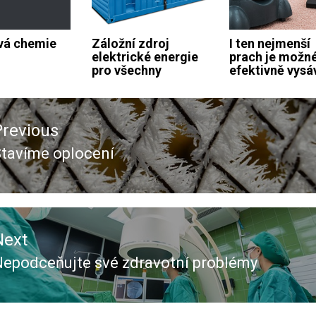
vá chemie
Záložní zdroj
I ten nejmenší
elektrické energie
prach je možn
pro všechny
efektivně vysá
ace
Previous
ěvek
tavíme oplocení
revious
ost:
Next
epodceňujte své zdravotní problémy
Next
ost: