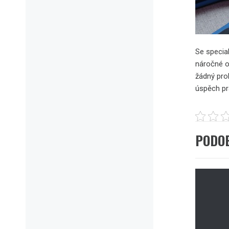
Se special
náročné ob
žádný prob
úspěch prá
PODO