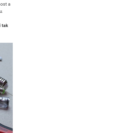
nost a
u.
í
tak