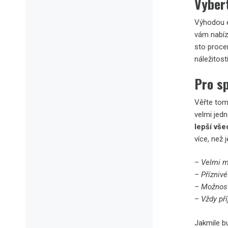
Vybert
Výhodou
vám nabíz
sto procen
náležitost
Pro s
Věřte tom
velmi jed
lepší vš
více, než 
–
Velmi m
–
Přízniv
–
Možnost
–
Vždy př
Jakmile b