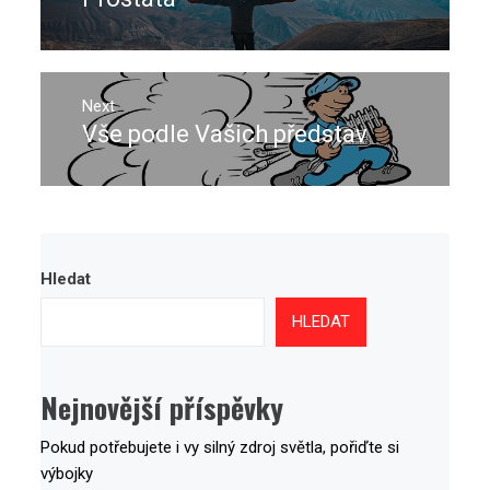
příspěvek
post:
Next
Vše podle Vašich představ
Next
post:
Hledat
HLEDAT
Nejnovější příspěvky
Pokud potřebujete i vy silný zdroj světla, pořiďte si
výbojky