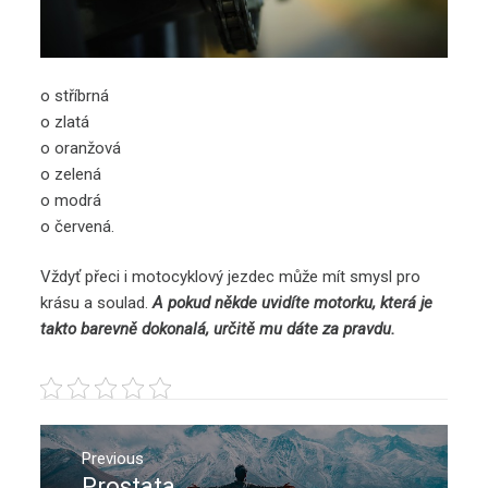
o stříbrná
o zlatá
o oranžová
o zelená
o modrá
o červená.
Vždyť přeci i motocyklový jezdec může mít smysl pro
krásu a soulad.
A pokud někde uvidíte motorku, která je
takto barevně dokonalá, určitě mu dáte za pravdu.
Navigace
pro
Previous
Prostata
Previous