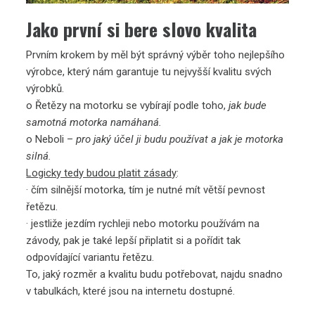
Jako první si bere slovo kvalita
Prvním krokem by měl být správný výběr toho nejlepšího
výrobce, který nám garantuje tu nejvyšší kvalitu svých
výrobků.
o Řetězy na motorku se vybírají podle toho,
jak bude
samotná motorka namáhaná.
o Neboli –
pro jaký účel ji budu používat a jak je motorka
silná.
Logicky tedy budou platit zásady
:
· čím silnější motorka, tím je nutné mít větší pevnost
řetězu.
· jestliže jezdím rychleji nebo motorku používám na
závody, pak je také lepší připlatit si a pořídit tak
odpovídající variantu řetězu.
To, jaký rozměr a kvalitu budu potřebovat, najdu snadno
v tabulkách, které jsou na internetu dostupné.