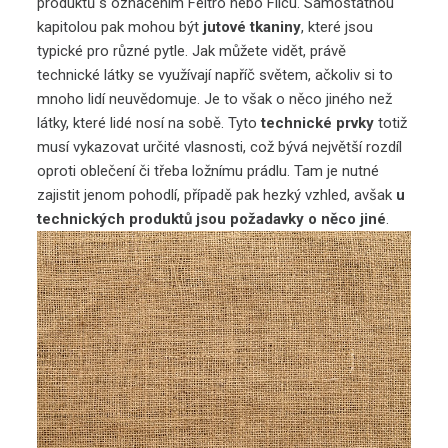
produktů s označením Feltro nebo Filcu. Samostatnou
kapitolou pak mohou být
jutové tkaniny
, které jsou
typické pro různé pytle. Jak můžete vidět, právě
technické látky se využívají napříč světem, ačkoliv si to
mnoho lidí neuvědomuje. Je to však o něco jiného než
látky, které lidé nosí na sobě. Tyto
technické prvky
totiž
musí vykazovat určité vlasnosti, což bývá největší rozdíl
oproti oblečení či třeba ložnímu prádlu. Tam je nutné
zajistit jenom pohodlí, případě pak hezký vzhled, avšak
u
technických produktů jsou požadavky o něco jiné
.