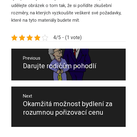
udělejte obrázek o tom tak, že si pořídíte zkušební
rozměry, na kterých vyzkoušíte veškeré své požadavky,
které na tyto materiály budete mít.
4/5 - (1 vote)
Navigace
pro
Previous
Darujte rodičům pohodlí
Previous
příspěvek
post:
Next
Okamžitá možnost bydlení za
Next
post:
rozumnou pořizovací cenu