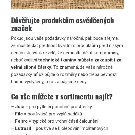
Důvěřujte produktům osvědčených
značek
Pokud jsou vaše požadavky náročné, pak bude zřejmé,
že musíte dát přednost kvalitním produktům před nízkým
cenám. Je však skvělé, že nemusíte dělat kompromisy,
neboť kvalitní
technické tkaniny můžete zakoupit i za
velmi slibné částky
. To znamená, že vaše náročné
požadavky, ať už půjde o rozměry nebo třeba pevnost,
budou vyslyšeny, a to za báječné ceny.
Co vše můžete v sortimentu najít?
–
Juta
= pro pytle či podobné prostředky
–
Filc
= používané pro výplň sedáků
–
Feltro
= typické pro vrchní části čalounění
–
Lutrasil
= používá se k olepování molitanových