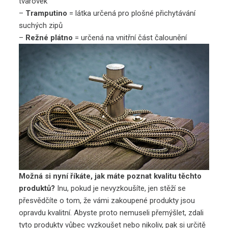
tvarovek
–
Tramputino
= látka určená pro plošné přichytávání
suchých zipů
–
Režné
plátno
= určená na vnitřní část čalounění
Možná si nyní říkáte, jak máte poznat kvalitu těchto
produktů?
Inu, pokud je nevyzkoušíte, jen stěží se
přesvědčíte o tom, že vámi zakoupené produkty jsou
opravdu kvalitní. Abyste proto nemuseli přemýšlet, zdali
tyto produkty vůbec vyzkoušet nebo nikoliv, pak si určitě