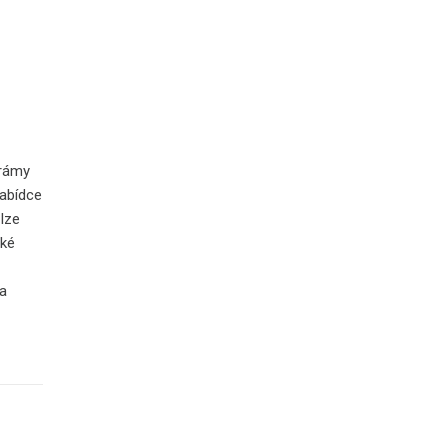
 rámy
nabídce
 lze
aké
 a