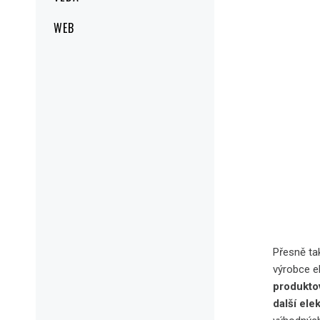
WEB
Přesně ta
výrobce e
produkto
další ele