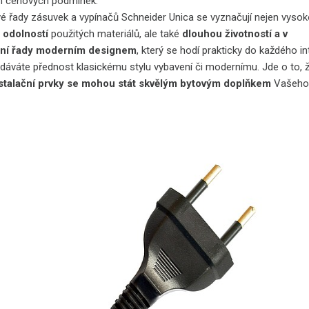
h cenových podmínek.
é řady zásuvek a vypínačů Schneider Unica se vyznačují nejen vyso
a odolností
použitých materiálů, ale také
dlouhou životností a v
ní řady moderním designem
, který se hodí prakticky do každého in
ž dáváte přednost klasickému stylu vybavení či modernímu. Jde o to, ž
nstalační prvky se mohou stát skvělým bytovým doplňkem
Vašeh