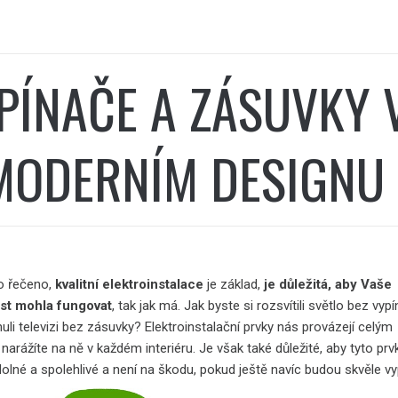
PÍNAČE A ZÁSUVKY 
MODERNÍM DESIGNU
lo řečeno,
kvalitní elektroinstalace
je základ,
je důležitá, aby Vaše
st mohla
fungovat
, tak jak má. Jak byste si rozsvítili světlo bez vyp
li televizi bez zásuvky? Elektroinstalační prvky nás provázejí celým
narážíte na ně v každém interiéru. Je však také důležité, aby tyto prv
odolné a spolehlivé a není na škodu, pokud ještě navíc budou skvěle v