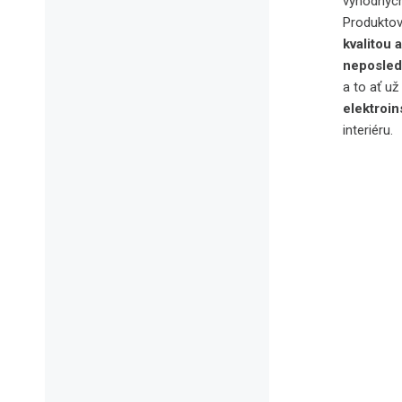
výhodnýc
Produktov
kvalitou 
neposled
a to ať u
elektroi
interiéru.