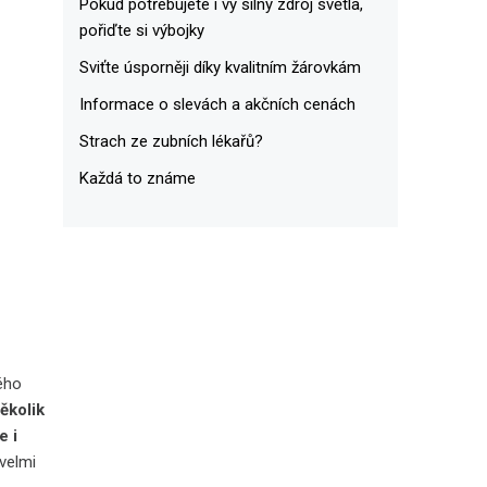
Pokud potřebujete i vy silný zdroj světla,
pořiďte si výbojky
Sviťte úsporněji díky kvalitním žárovkám
Informace o slevách a akčních cenách
Strach ze zubních lékařů?
Každá to známe
lého
ěkolik
e i
 velmi