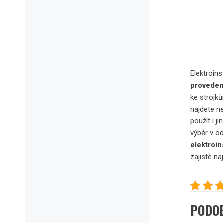
Elektroins
proveden
ke strojků
najdete n
použít i j
výběr v o
elektroin
zajisté na
PODO