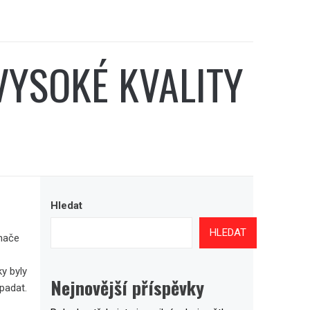
VYSOKÉ KVALITY
Hledat
HLEDAT
ínače
ky byly
Nejnovější příspěvky
ypadat.