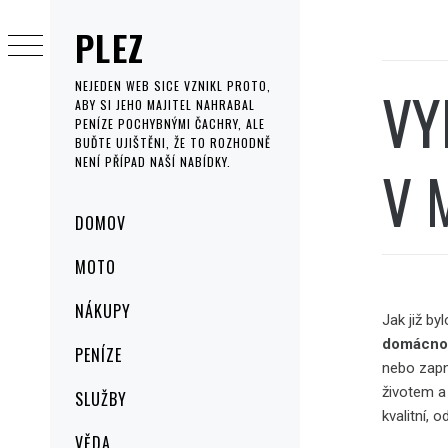
Skip
PLEZ
to
content
VY
NEJEDEN WEB SICE VZNIKL PROTO,
ABY SI JEHO MAJITEL NAHRABAL
PENÍZE POCHYBNÝMI ČACHRY, ALE
BUĎTE UJIŠTĚNI, ŽE TO ROZHODNĚ
NENÍ PŘÍPAD NAŠÍ NABÍDKY.
V 
Primary
DOMOV
Menu
MOTO
NÁKUPY
Jak již by
domácno
PENÍZE
nebo zapnu
životem a 
SLUŽBY
kvalitní, 
VĚDA