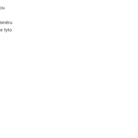
kou
teriéru
e tyto
o