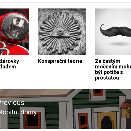
 žárovky
Konspirační teorie
Za častým
kladem
močením moh
být potíže s
prostatou
ace
Previous
ěvek
Mobilní domy
revious
ost: