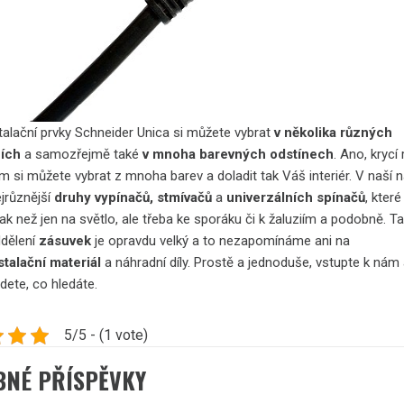
talační prvky
Schneider Unica
si můžete vybrat
v několika různých
ích
a samozřejmě také
v mnoha barevných odstínech
. Ano, krycí
m si můžete vybrat z mnoha barev a doladit tak Váš interiér. V naší 
ejrůznější
druhy vypínačů, stmívačů
a
univerzálních spínačů
, které
inak než jen na světlo, ale třeba ke sporáku či k žaluziím a podobně. T
ddělení
zásuvek
je opravdu velký a to nezapomínáme ani na
stalační materiál
a náhradní díly. Prostě a jednoduše, vstupte k nám
jdete, co hledáte.
5/5 - (1 vote)
BNÉ PŘÍSPĚVKY