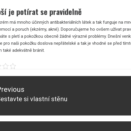
ší je potírat se pravidelně
krém
má mnoho účinných antibakteriálních látek a tak funguje na m
emocí a poruch (ekzémy, akné). Doporučujeme ho ovšem užívat pravi
máte s pletí a pokožkou obecně žádné výrazné problémy. Dnešní venk
 je pro naši pokožku doslova nepřátelské a tak je vhodné se před tím
m také adekvátně bránit.
ace
Previous
ěvek
estavte si vlastní stěnu
revious
ost: