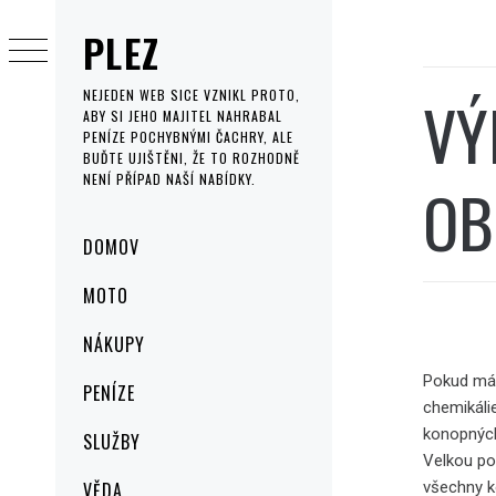
Skip
PLEZ
to
content
VÝ
NEJEDEN WEB SICE VZNIKL PROTO,
ABY SI JEHO MAJITEL NAHRABAL
PENÍZE POCHYBNÝMI ČACHRY, ALE
BUĎTE UJIŠTĚNI, ŽE TO ROZHODNĚ
NENÍ PŘÍPAD NAŠÍ NABÍDKY.
OB
Primary
DOMOV
Menu
MOTO
NÁKUPY
Pokud máte
PENÍZE
chemikáli
konopných
SLUŽBY
Velkou po
všechny k
VĚDA