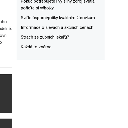
Pokud potřebujete i vy silný zdroj světla,
pořiďte si výbojky
Sviťte úsporněji díky kvalitním žárovkám
noho
Informace o slevách a akčních cenách
delně,
ovní
Strach ze zubních lékařů?
to
Každá to známe