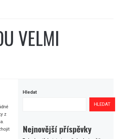
OU VELMI
Hledat
HLEDAT
žádné
ky z
a.
Nejnovější příspěvky
hojit