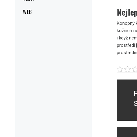
Nejlep
WEB
Konopný 
kožních n
i když ne
prostředí
prostředí
Navig
pro
přísp
S
P
p