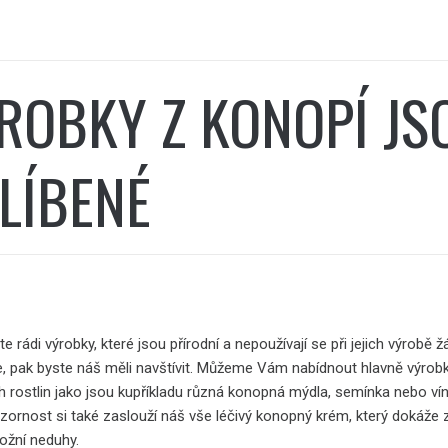
ROBKY Z KONOPÍ JS
LÍBENÉ
 rádi výrobky, které jsou přírodní a nepoužívají se při jejich výrobě 
e, pak byste náš měli navštívit. Můžeme Vám nabídnout hlavně výrob
 rostlin jako jsou kupříkladu různá konopná mýdla, semínka nebo vín
zornost si také zaslouží náš vše léčivý konopný krém, který dokáže z
ožní neduhy.