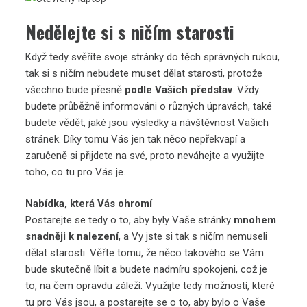
Nedělejte si s ničím starosti
Když tedy svěříte svoje stránky do těch správných rukou,
tak si s ničím nebudete muset dělat starosti, protože
všechno bude přesně
podle Vašich představ
. Vždy
budete průběžně informováni o různých úpravách, také
budete vědět, jaké jsou výsledky a návštěvnost Vašich
stránek. Díky tomu Vás jen tak něco nepřekvapí a
zaručeně si přijdete na své, proto neváhejte a využijte
toho, co tu pro Vás je.
Nabídka, která Vás ohromí
Postarejte se tedy o to, aby byly Vaše stránky
mnohem
snadněji k nalezení
, a Vy jste si tak s ničím nemuseli
dělat starosti. Věřte tomu, že něco takového se Vám
bude skutečně líbit a budete nadmíru spokojeni, což je
to, na čem opravdu záleží. Využijte tedy možností, které
tu pro Vás jsou, a postarejte se o to, aby bylo o Vaše