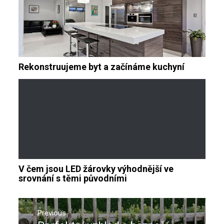
Rekonstruujeme byt a začínáme kuchyní
V čem jsou LED žárovky výhodnější ve
srovnání s těmi původními
Navigace
pro
Previous