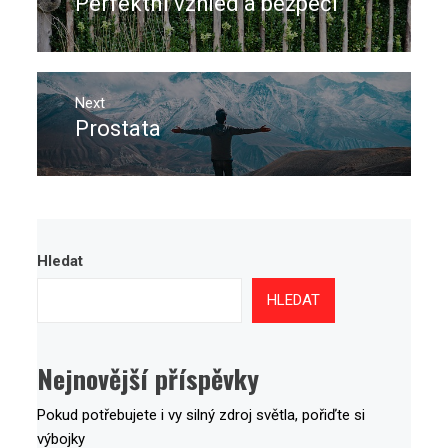
Perfektní vzhled a bezpečí
Previous
příspěvek
post:
Next
Prostata
Next
post:
Hledat
HLEDAT
Nejnovější příspěvky
Pokud potřebujete i vy silný zdroj světla, pořiďte si
výbojky