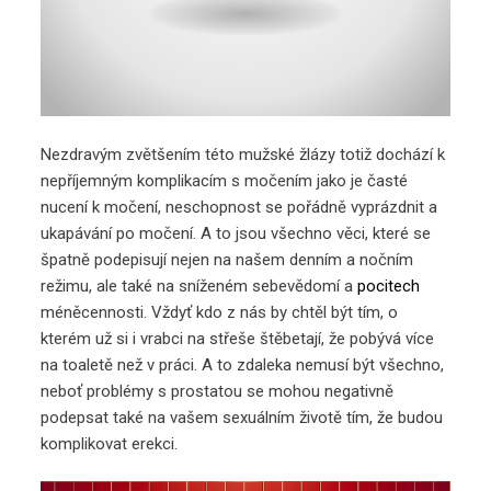
Nezdravým zvětšením této mužské žlázy totiž dochází k
nepříjemným komplikacím s močením jako je časté
nucení k močení, neschopnost se pořádně vyprázdnit a
ukapávání po močení. A to jsou všechno věci, které se
špatně podepisují nejen na našem denním a nočním
režimu, ale také na sníženém sebevědomí a
pocitech
méněcennosti. Vždyť kdo z nás by chtěl být tím, o
kterém už si i vrabci na střeše štěbetají, že pobývá více
na toaletě než v práci. A to zdaleka nemusí být všechno,
neboť problémy s prostatou se mohou negativně
podepsat také na vašem sexuálním životě tím, že budou
komplikovat erekci.