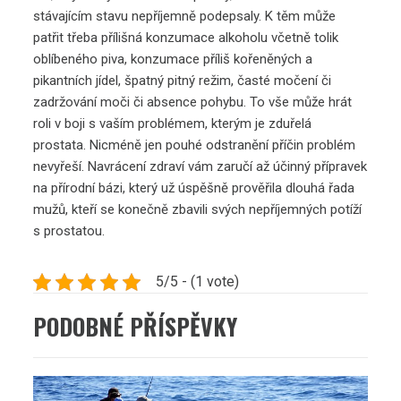
stávajícím stavu nepříjemně podepsaly. K těm může
patřit třeba přílišná konzumace alkoholu včetně tolik
oblíbeného piva, konzumace příliš kořeněných a
pikantních jídel, špatný pitný režim, časté močení či
zadržování moči či absence pohybu. To vše může hrát
roli v boji s vaším problémem, kterým je
zduřelá
prostata
. Nicméně jen pouhé odstranění příčin problém
nevyřeší. Navrácení zdraví vám zaručí až účinný přípravek
na přírodní bázi, který už úspěšně prověřila dlouhá řada
mužů, kteří se konečně zbavili svých nepříjemných potíží
s prostatou.
5/5 - (1 vote)
PODOBNÉ PŘÍSPĚVKY