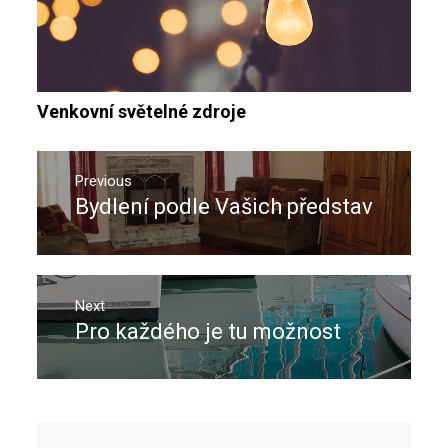
Venkovní světelné zdroje
Navigace
pro
Previous
Bydlení podle Vašich představ
Previous
příspěvek
post:
Next
Pro každého je tu možnost
Next
post: