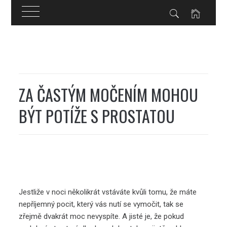
Skip
to
content
ZA ČASTÝM MOČENÍM MOHOU
BÝT POTÍŽE S PROSTATOU
Jestliže v noci několikrát vstáváte kvůli tomu, že máte
nepříjemný pocit, který vás nutí se vymočit, tak se
zřejmě dvakrát moc nevyspíte. A jisté je, že pokud