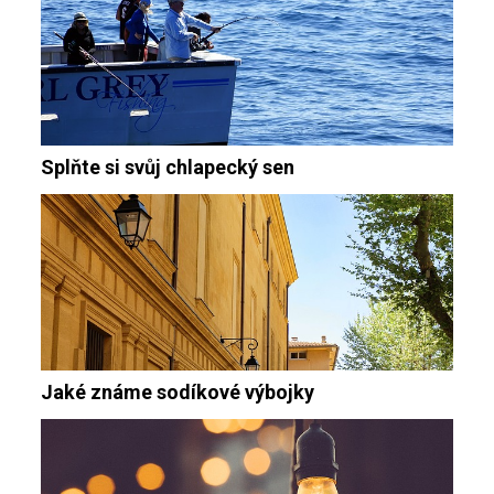
Splňte si svůj chlapecký sen
Jaké známe sodíkové výbojky