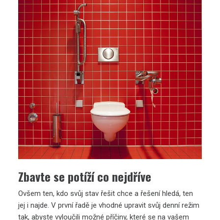
Zbavte se potíží co nejdříve
Ovšem ten, kdo svůj stav řešit chce a řešení hledá, ten
jej i najde. V první řadě je vhodné upravit svůj denní režim
tak, abyste vyloučili možné příčiny, které se na vašem