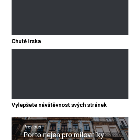
Chutě Irska
Vylepšete návštěvnost svých stránek
Navigace
pro
Previous
Porto nejen pro milovníky
Previous
příspěvek