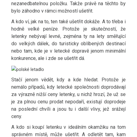
nezanedbatelnou položku. Takže právě na těchto by
bylo záhodno v rámci možností ušetřit.
A kdo ví, jak na to, ten také ušetřit dokáže. A to třeba i
hodně velké peníze. Protože je skutečností, že
letenky nebývají levné, zejména ty na lety směřující
do velkých dálek, do turisticky oblíbených destinací
nebo tam, kde je v letecké dopravě jenom minimální
konkurence, ale i zde se ušetřit dá.
Stačí jenom vědět, kdy a kde hledat. Protože je
nemálo případů, kdy letecké společnosti doprodávají
za výrazně nižší ceny letenky, u nichž hrozí, že už se
je za plnou cenu prodat nepodaří, existují doprodeje
na poslední chvíli a jsou tu i další vlivy, jež srážejí
ceny.
A kdo si koupí letenku v ideálním okamžiku na tom
správném místě, může ušetřit. A odletět tam, kam