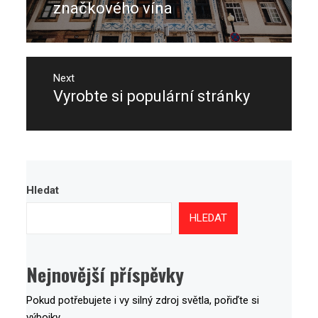
post:
značkového vína
Next
Vyrobte si populární stránky
Next
post:
Hledat
HLEDAT
Nejnovější příspěvky
Pokud potřebujete i vy silný zdroj světla, pořiďte si
výbojky