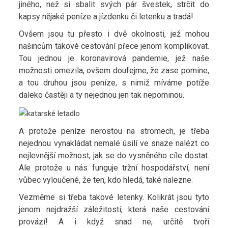
jiného, než si sbalit svých pár švestek, strčit do
kapsy nějaké peníze a jízdenku či letenku a tradá!
Ovšem jsou tu přesto i dvě okolnosti, jež mohou
našincům takové cestování přece jenom komplikovat.
Tou jednou je koronavirová pandemie, jež naše
možnosti omezila, ovšem doufejme, že zase pomine,
a tou druhou jsou peníze, s nimiž míváme potíže
daleko častěji a ty nejednou jen tak nepominou.
A protože peníze nerostou na stromech, je třeba
nejednou vynakládat nemalé úsilí ve snaze nalézt co
nejlevnější možnost, jak se do vysněného cíle dostat.
Ale protože u nás funguje tržní hospodářství, není
vůbec vyloučené, že ten, kdo hledá, také nalezne.
Vezměme si třeba takové
letenky
. Kolikrát jsou tyto
jenom nejdražší záležitostí, která naše cestování
provází! A i když snad ne, určitě tvoří