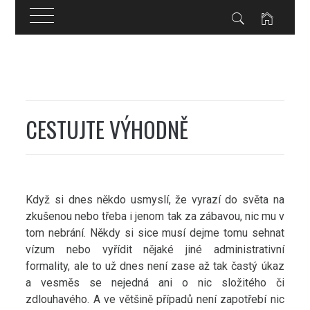
Skip
to
content
CESTUJTE VÝHODNĚ
Když si dnes někdo usmyslí, že vyrazí do světa na
zkušenou nebo třeba i jenom tak za zábavou, nic mu v
tom nebrání. Někdy si sice musí dejme tomu sehnat
vízum nebo vyřídit nějaké jiné administrativní
formality, ale to už dnes není zase až tak častý úkaz
a vesměs se nejedná ani o nic složitého či
zdlouhavého. A ve většině případů není zapotřebí nic