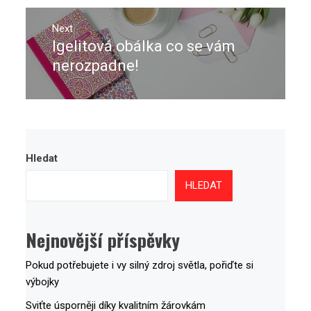
Next
Igelitová obálka co se vám
Next
post:
nerozpadne!
Hledat
HLEDAT
Nejnovější příspěvky
Pokud potřebujete i vy silný zdroj světla, pořiďte si
výbojky
Sviťte úsporněji díky kvalitním žárovkám