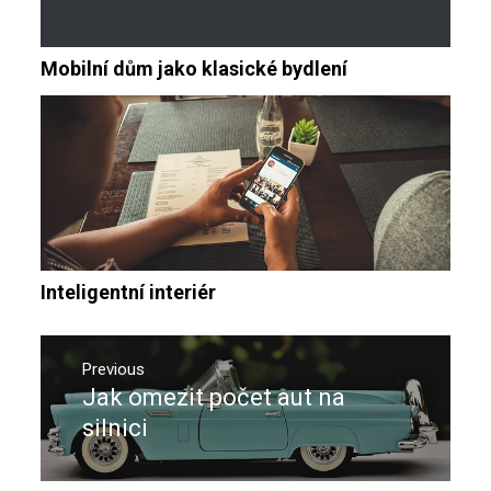
Mobilní dům jako klasické bydlení
Inteligentní interiér
Navigace
pro
Previous
Jak omezit počet aut na
Previous
příspěvek
post:
silnici