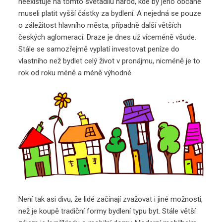
neexistuje na tomto světadílu národ, kde by jeho občané
museli platit vyšší částky za bydlení. A nejedná se pouze
o záležitost hlavního města, případně další větších
českých aglomerací. Draze je dnes už víceméně všude.
Stále se samozřejmě vyplatí investovat peníze do
vlastního než bydlet celý život v pronájmu, nicméně je to
rok od roku méně a méně výhodné.
Není tak asi divu, že lidé začínají zvažovat i jiné možnosti,
než je koupě tradiční formy bydlení typu byt. Stále větší