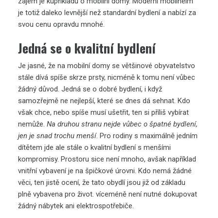
zájem je kupříkladu o mobilní domy. Moderní
mobilheim
je totiž daleko levnější než standardní bydlení a nabízí za
svou cenu opravdu mnohé.
Jedná se o kvalitní bydlení
Je jasné, že na mobilní domy se většinové obyvatelstvo
stále dívá spíše skrze prsty, nicméně k tomu není vůbec
žádný důvod. Jedná se o dobré bydlení, i když
samozřejmě ne nejlepší, které se dnes dá sehnat. Kdo
však chce, nebo spíše musí ušetřit, ten si příliš vybírat
nemůže.
Na druhou stranu nejde vůbec o špatné bydlení,
jen je snad trochu menší
. Pro rodiny s maximálně jedním
dítětem jde ale stále o kvalitní bydlení s menšími
kompromisy. Prostoru sice není mnoho, avšak například
vnitřní vybavení je na špičkové úrovni. Kdo nemá žádné
věci, ten jistě ocení, že tato obydlí jsou již od základu
plně vybavena pro život. víceméně není nutné dokupovat
žádný nábytek ani elektrospotřebiče.