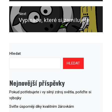
Next
Vypínače, které si zamilujete
Next
post:
Hledat
HLEDAT
Nejnovější příspěvky
Pokud potřebujete i vy silný zdroj světla, pořiďte si
výbojky
Sviťte úsporněji díky kvalitním žárovkám