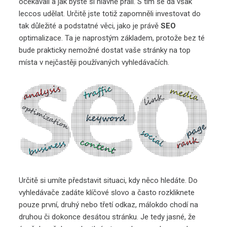
očekávali a jak byste si hlavně přáli. S tím se dá však
leccos udělat. Určitě jste totiž zapomněli investovat do
tak důležité a podstatné věci, jako je právě
SEO
optimalizace. Ta je naprostým základem, protože bez té
bude prakticky nemožné dostat vaše stránky na top
místa v nejčastěji používaných vyhledávačích.
Určitě si umíte představit situaci, kdy něco hledáte. Do
vyhledávače zadáte klíčové slovo a často rozkliknete
pouze první, druhý nebo třetí odkaz, málokdo chodí na
druhou či dokonce desátou stránku. Je tedy jasné, že