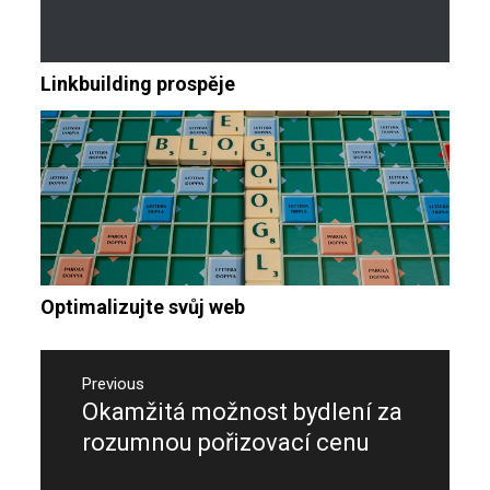
Linkbuilding prospěje
Optimalizujte svůj web
Navigace
pro
Previous
Okamžitá možnost bydlení za
Previous
příspěvek
post:
rozumnou pořizovací cenu