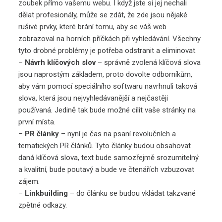
zoubek přímo vašemu webu. I když jste si jej nechali
dělat profesionály, může se zdát, že zde jsou nějaké
rušivé prvky, které brání tomu, aby se váš web
zobrazoval na horních příčkách při vyhledávání. Všechny
tyto drobné problémy je potřeba odstranit a eliminovat.
–
Návrh klíčových slov
– správně zvolená klíčová slova
jsou naprostým základem, proto dovolte odborníkům,
aby vám pomocí speciálního softwaru navrhnuli taková
slova, která jsou nejvyhledávanější a nejčastěji
používaná. Jedině tak bude možné cílit vaše stránky na
první místa.
–
PR články
– nyní je čas na psaní revolučních a
tematických PR článků. Tyto články budou obsahovat
daná klíčová slova, text bude samozřejmě srozumitelný
a kvalitní, bude poutavý a bude ve čtenářích vzbuzovat
zájem.
–
Linkbuilding
– do článku se budou vkládat takzvané
zpětné odkazy.