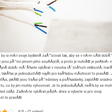
y si mÄ›l svoje bydlenÃ­ zaÅ™izovat tak, aby se v nÄ›m cÃ­til dobÅ™
 jsou pÅ™eci jenom jeho souÄÃ¡stÃ­, a proto je nutnÃ© je peÄlivÄ› 
eÅ¡nÃ­ dobÄ› mÅ¯Å¾ete vybÃ­rat z mnoha rÅ¯znÃ½ch velikostÃ­, tvarÅ
, takÅ¾e je jednoduchÃ© najÃ­t pro kaÅ¾dou mÃ­stnost to pravÃ©. 
VÃ¡s, jakÃ© jsou VaÅ¡e pÅ™edstavy a poÅ¾adavky, zajistÃ© snadn
 to, co by jim mohlo vyhovovat. Je to jednoduÅ¡Å¡Ã­, neÅ¾ by se moh
led zdÃ¡t. ZaÄnÄ›te vybÃ­rat jeÅ¡tÄ› dnes a vyberte si pro svoji
st to pravÃ©.
4/5 - (2 votes)