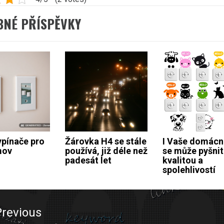
BNÉ PŘÍSPĚVKY
ypínače pro
Žárovka H4 se stále
I Vaše domácn
mov
používá, již déle než
se může pyšnit
padesát let
kvalitou a
spolehlivostí
ace
Previous
ěvek