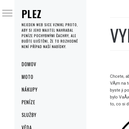
Skip
PLEZ
to
content
VY
NEJEDEN WEB SICE VZNIKL PROTO,
ABY SI JEHO MAJITEL NAHRABAL
PENÍZE POCHYBNÝMI ČACHRY, ALE
BUĎTE UJIŠTĚNI, ŽE TO ROZHODNĚ
NENÍ PŘÍPAD NAŠÍ NABÍDKY.
Primary
DOMOV
Menu
MOTO
Chcete, a
VÃ¡m na 
NÁKUPY
byste ji p
bylo VaÅ¡
PENÍZE
to, co si 
SLUŽBY
VĚDA