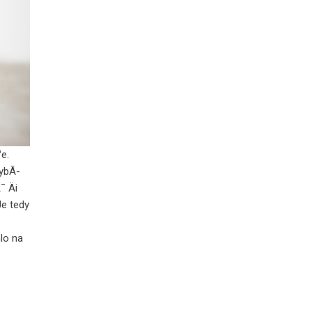
e.
vybÃ­
¯ Äi
Je tedy
o
lo na