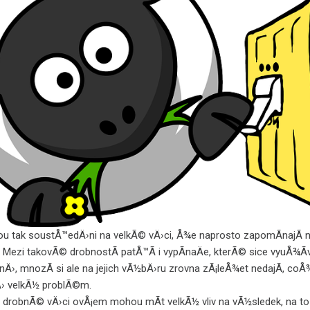
ou tak soustÅ™edÄ›ni na velkÃ© vÄ›ci, Å¾e naprosto zapomÃ­najÃ­ 
. Mezi takovÃ© drobnostÃ­ patÅ™Ã­ i vypÃ­naÄe, kterÃ© sice vyuÅ¾Ã
Ä›, mnozÃ­ si ale na jejich vÃ½bÄ›ru zrovna zÃ¡leÅ¾et nedajÃ­, coÅ¾
› velkÃ½ problÃ©m.
 drobnÃ© vÄ›ci ovÅ¡em mohou mÃ­t velkÃ½ vliv na vÃ½sledek, na to