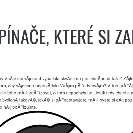
PÍNAČE, KTERÉ SI Z
by VaÅ¡e domÃ¡cnost vypadala skvÄ›le do poslednÃ­ho detailu? ZÃ¡
tom, aby vÅ¡echno odpovÃ­dalo VaÅ¡im pÅ™edstavÃ¡m? V tom pÅ™Ã­
odle toho mÄ›li zaÅ™izovat, o tom nepochybujte. Jestli tedy chcete, 
e bydlenÃ­ takovÃ©, jakÃ© si pÅ™edstavujete, mÄ›li byste si dÃ¡t poz
do nÄ›j poÅ™izujete.