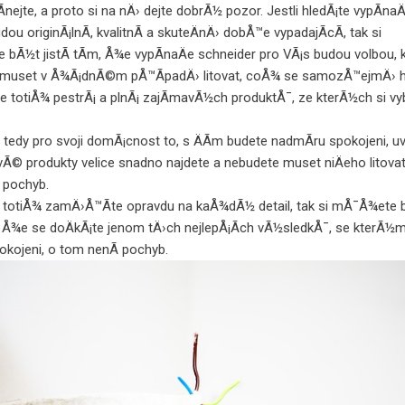
ejte, a proto si na nÄ› dejte dobrÃ½ pozor. Jestli hledÃ¡te vypÃ­naÄ
ou originÃ¡lnÃ­, kvalitnÃ­ a skuteÄnÄ› dobÅ™e vypadajÃ­cÃ­, tak si
bÃ½t jistÃ­ tÃ­m, Å¾e
vypÃ­naÄe schneider
pro VÃ¡s budou volbou, 
 muset v Å¾Ã¡dnÃ©m pÅ™Ã­padÄ› litovat, coÅ¾ se samozÅ™ejmÄ› h
je totiÅ¾ pestrÃ¡ a plnÃ¡ zajÃ­mavÃ½ch produktÅ¯, ze kterÃ½ch si vy
 tedy pro svoji domÃ¡cnost to, s ÄÃ­m budete nadmÃ­ru spokojeni, uvi
Ã© produkty velice snadno najdete a nebudete muset niÄeho litovat
 pochyb.
totiÅ¾ zamÄ›Å™Ã­te opravdu na kaÅ¾dÃ½ detail, tak si mÅ¯Å¾ete
­m, Å¾e se doÄkÃ¡te jenom tÄ›ch nejlepÅ¡Ã­ch vÃ½sledkÅ¯, se kterÃ½m
okojeni, o tom nenÃ­ pochyb.