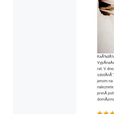
KaÅ¾dÃ½ b
VypÃ­naÄe
rat. V dn
odstÃ­nÅ¯
jenom na 
naleznete
prvnÃ­ poh
domÃ¡cno