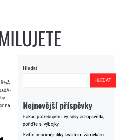
AMILUJETE
Hledat
HLEDAT
leÅ¾Ã­
padÄ›
aby
Nejnovější příspěvky
or na
Pokud potřebujete i vy silný zdroj světla,
pořiďte si výbojky
Sviťte úsporněji díky kvalitním žárovkám