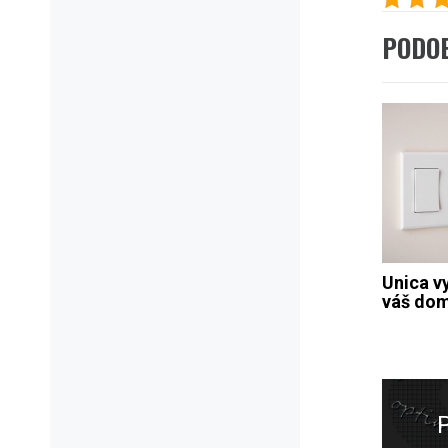
PODO
Unica v
váš do
Navig
pro
přísp