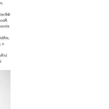
e,
kterÃ©
odÃ­.
berete
dÃ­te,
, o
 bÃ½t
i