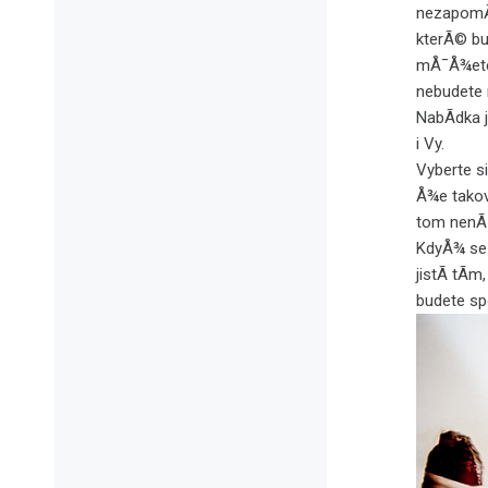
nezapomÃ­n
kterÃ© bud
mÅ¯Å¾ete 
nebudete
NabÃ­dka 
i Vy.
Vyberte si
Å¾e takov
tom nenÃ­
KdyÅ¾ se 
jistÃ­ tÃ
budete sp