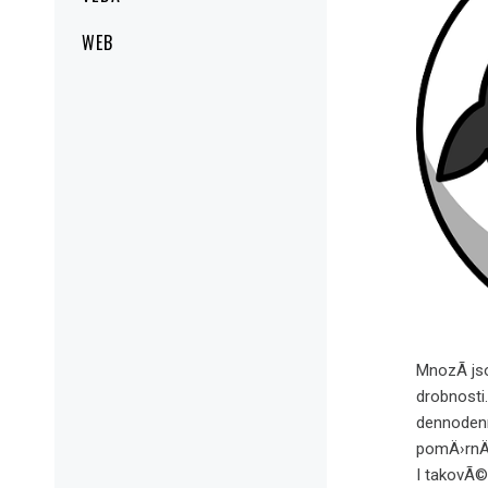
WEB
MnozÃ­ js
drobnosti
dennodenn
pomÄ›rnÄ
I takovÃ©