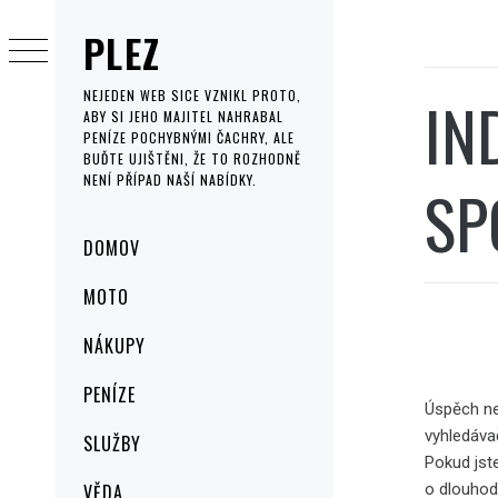
Skip
PLEZ
to
content
IN
NEJEDEN WEB SICE VZNIKL PROTO,
ABY SI JEHO MAJITEL NAHRABAL
PENÍZE POCHYBNÝMI ČACHRY, ALE
BUĎTE UJIŠTĚNI, ŽE TO ROZHODNĚ
NENÍ PŘÍPAD NAŠÍ NABÍDKY.
SP
Primary
DOMOV
Menu
MOTO
NÁKUPY
PENÍZE
Úspěch ne
vyhledáva
SLUŽBY
Pokud jste
o dlouhod
VĚDA