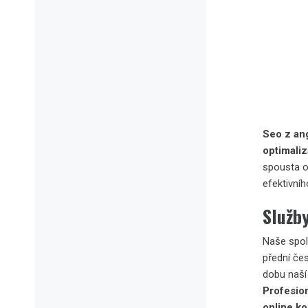
Seo z an
optimali
spousta o
efektivníh
Služb
Naše spol
přední če
dobu naší
Profesion
online k