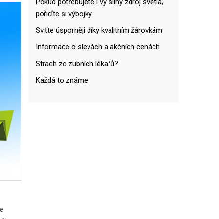
Pokud potřebujete i vy silný zdroj světla,
pořiďte si výbojky
Sviťte úsporněji díky kvalitním žárovkám
Informace o slevách a akčních cenách
Strach ze zubních lékařů?
Každá to známe
se