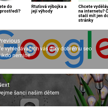
ete do
Rtuťová výbojka a
Chcete vydělá
prostředí?
její výhody
na internetu? 
stačí mít jen d
stránky
ace
Previous
ěvek
e vyhledávačích vás díky dobrému seo
revious
nikdo nemine
ost:
Next
Dejme šanci našim dětem
Next
ost: