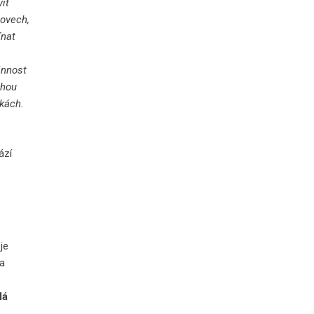
it
lovech,
ínat
innost
ohou
nkách.
ází
je
Za
lá