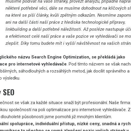
musíme podívat na vaše stránky, provézt analýzu, případně naprav
některé potřebné věci, dále se musíme dohodnout na klíčových s
na které se píší články, kvůli zpětným odkazům. Nesmíme zapom
ani na další části naší práce z hlediska technologické přípravy,
linkbuilding a další potřebné náležitosti. Až posléze nastupuje úč
a efektivnost celé naší práce a vaše pozice ve vyhledávači se m
zlepšit. Díky tomu budete mít i vyšší návštěvnost na vašich strá
glického názvu Search Engine Optimization, se překládá jako
zace pro internetové vyhledávače
. Pod tímto názvem se však nach
bšírných, sáhodlouhých a rozsáhlých metod, jak docílit správného a
o výsledku.
y SEO
ečnost se však za každé situace snaží být profesionální. Naše firma 
skou společností na poli optimalizace pro internetové vyhledávače. 
 dlouholeté působnosti jsme pomohli již mnohým klientům.
ální spolupráce, individuální přístup, nízké ceny, snadná a rych
omunikace to všechno se rovná zlepšení pozic vašich stránek v