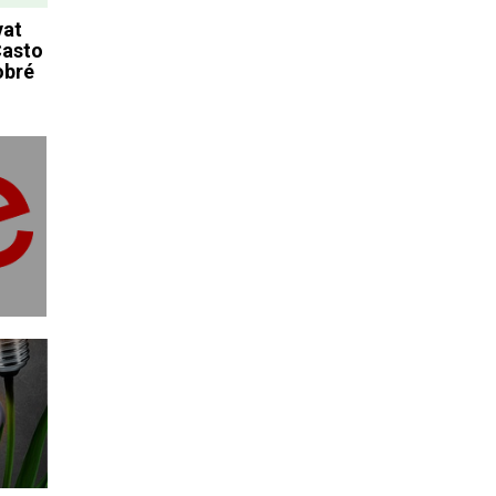
vat
Často
obré