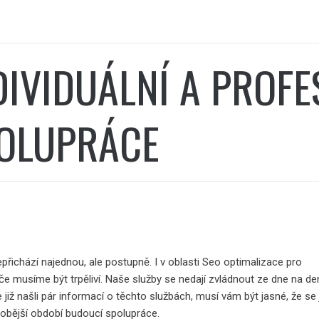
DIVIDUÁLNÍ A PROFE
OLUPRÁCE
přichází najednou, ale postupně. I v oblasti
Seo optimalizace pro
če
musíme být trpěliví. Naše služby se nedají zvládnout ze dne na de
 již našli pár informací o těchto službách, musí vám být jasné, že se
obější období budoucí spolupráce.