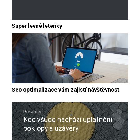
Super levné letenky
Seo optimalizace vám zajistí návštěvnost
Navigace
pro
Previous
Kde všude nachází uplatnění
Previous
příspěvek
post:
poklopy a uzávěry