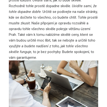
prostě luxusní. Uvidíte sami, jak to bude skvělé.
Rozhodně tohle prostě dopadne skvěle.
Uvidíte sami, že
tohle dopadne dobře
. Určitě se podívejte na naše stránky,
kde se dočtete to všechno, co budete chtít. Tohle prostě
musíte zkusit. Naše připojení je opravdu rozsáhlé a
opravdu tohle všechno skvěle pokryje většinu území
Prah. Také vám k tomu nabízíme skvělé ceny, které se
vám budou určitě moc líbit, tak se nebojte a určitě toho
využijte a budete nadšení z toho, jak tohle všechno
skvěle funguje
, to je bez pochyby. Budete spokojení, to
vám garantujeme.