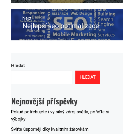
Next
Nejlepší seo optimalizace
Next
post:
Hledat
HLEDAT
Nejnovější příspěvky
Pokud potřebujete i vy silný zdroj světla, pořiďte si
výbojky
Sviťte úsporněji díky kvalitním žárovkám