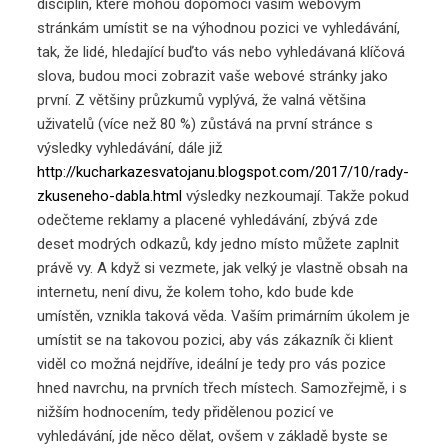
disciplín, které mohou dopomoci vašim webovým
stránkám umístit se na výhodnou pozici ve vyhledávání,
tak, že lidé, hledající buďto vás nebo vyhledávaná klíčová
slova, budou moci zobrazit vaše webové stránky jako
první. Z většiny průzkumů vyplývá, že valná většina
uživatelů (více než 80 %) zůstává na první stránce s
výsledky vyhledávání, dále již
http://kucharkazesvatojanu.blogspot.com/2017/10/rady-
zkuseneho-dabla.html
výsledky nezkoumají. Takže pokud
odečteme reklamy a placené vyhledávání, zbývá zde
deset modrých odkazů, kdy jedno místo můžete zaplnit
právě vy. A když si vezmete, jak velký je vlastně obsah na
internetu, není divu, že kolem toho, kdo bude kde
umístěn, vznikla taková věda. Vaším primárním úkolem je
umístit se na takovou pozici, aby vás zákazník či klient
viděl co možná nejdříve, ideální je tedy pro vás pozice
hned navrchu, na prvních třech místech. Samozřejmě, i s
nižším hodnocením, tedy přidělenou pozicí ve
vyhledávání, jde něco dělat, ovšem v základě byste se