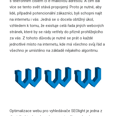
s telefonním číslem či e-mailovou adresou. A čím dál
více se tento svět stává propojený. Proto je nutné, aby
lidé, případně potencionální zákazníci, byli schopni najít
na internetu i vás. Jedná se o docela obtížný úkol,
vzhledem k tomu, že existuje celá řada jiných webových
stránek, které by se rády vetřely do přízně prohlížejícího
za vás. Z tohoto důvodu je nutné se prát o každé
jednotlivé místo na internetu, kde má všechno svůj řád a
všechno je umístěno na základě nějakého algoritmu.
Optimalizace webu pro vyhledávače
SEOlight
je jedna z