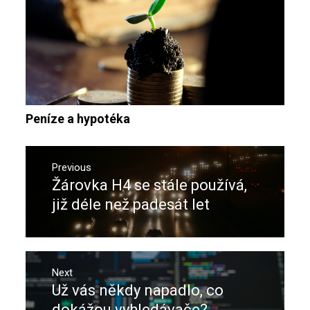
Peníze a hypotéka
Navigace
pro
Previous
Žárovka H4 se stále používá,
Previous
příspěvek
post:
již déle než padesát let
Next
Už vás někdy napadlo, co
Next
post:
dokážou vyhledávače?