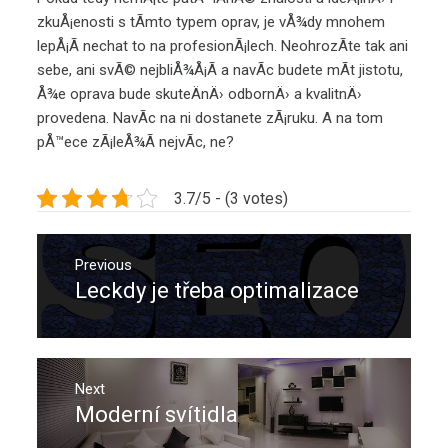
zkuÅ¡enosti s tÃ­mto typem oprav, je vÅ¾dy mnohem
lepÅ¡Ã­ nechat to na profesionÃ¡lech. NeohrozÃ­te tak ani
sebe, ani svÃ© nejbliÅ¾Å¡Ã­ a navÃ­c budete mÃ­t jistotu,
Å¾e oprava bude skuteÄnÄ› odbornÄ› a kvalitnÄ›
provedena. NavÃ­c na ni dostanete zÃ¡ruku. A na tom
pÅ™ece zÃ¡leÅ¾Ã­ nejvÃ­c, ne?
3.7/5 - (3 votes)
Navigace
pro
Previous
Leckdy je třeba optimalizace
Previous
příspěvek
post:
Next
Moderní svítidla
Next
post: