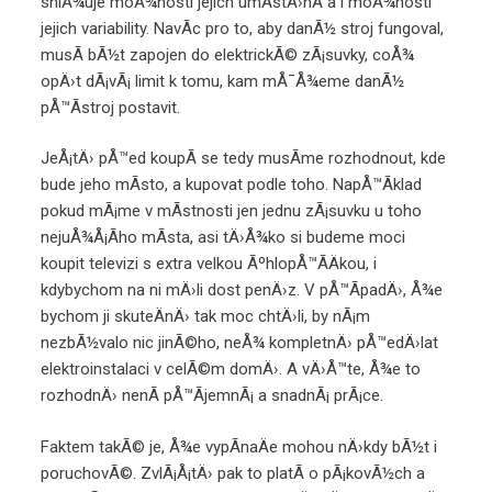
sniÅ¾uje moÅ¾nosti jejich umÃ­stÄ›nÃ­ a i moÅ¾nosti
jejich variability. NavÃ­c pro to, aby danÃ½ stroj fungoval,
musÃ­ bÃ½t zapojen do elektrickÃ© zÃ¡suvky, coÅ¾
opÄ›t dÃ¡vÃ¡ limit k tomu, kam mÅ¯Å¾eme danÃ½
pÅ™Ã­stroj postavit.
JeÅ¡tÄ› pÅ™ed koupÃ­ se tedy musÃ­me rozhodnout, kde
bude jeho mÃ­sto, a kupovat podle toho. NapÅ™Ã­klad
pokud mÃ¡me v mÃ­stnosti jen jednu zÃ¡suvku u toho
nejuÅ¾Å¡Ã­ho mÃ­sta, asi tÄ›Å¾ko si budeme moci
koupit televizi s extra velkou ÃºhlopÅ™Ã­Äkou, i
kdybychom na ni mÄ›li dost penÄ›z. V pÅ™Ã­padÄ›, Å¾e
bychom ji skuteÄnÄ› tak moc chtÄ›li, by nÃ¡m
nezbÃ½valo nic jinÃ©ho, neÅ¾ kompletnÄ› pÅ™edÄ›lat
elektroinstalaci v celÃ©m domÄ›. A vÄ›Å™te, Å¾e to
rozhodnÄ› nenÃ­ pÅ™Ã­jemnÃ¡ a snadnÃ¡ prÃ¡ce.
Faktem takÃ© je, Å¾e vypÃ­naÄe mohou nÄ›kdy bÃ½t i
poruchovÃ©. ZvlÃ¡Å¡tÄ› pak to platÃ­ o pÃ¡kovÃ½ch a