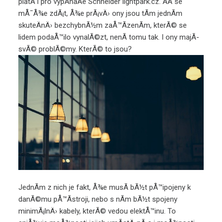
platÃ­ i pro
vypÃ­naÄe Schneider lightpark.cz
. AÄ se
mÅ¯Å¾e zdÃ¡t, Å¾e prÃ¡vÄ› ony jsou tÃ­m jednÃ­m
skuteÄnÄ› bezchybnÃ½m zaÅ™Ã­zenÃ­m, kterÃ© se
lidem podaÅ™ilo vynalÃ©zt, nenÃ­ tomu tak. I ony majÃ­
svÃ© problÃ©my. KterÃ© to jsou?
JednÃ­m z nich je fakt, Å¾e musÃ­ bÃ½t pÅ™ipojeny k
danÃ©mu pÅ™Ã­stroji, nebo s nÃ­m bÃ½t spojeny
minimÃ¡lnÄ› kabely, kterÃ© vedou elektÅ™inu. To