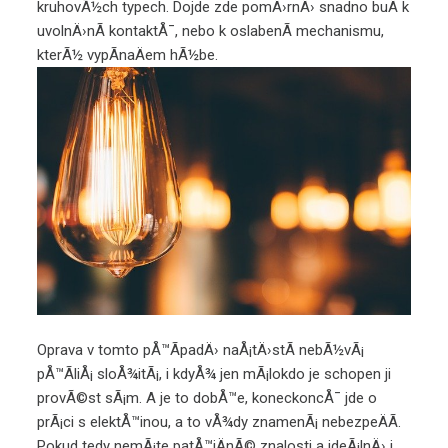
kruhovÃ½ch typech. Dojde zde pomÄ›rnÄ› snadno buÄ k
uvolnÄ›nÃ­ kontaktÅ¯, nebo k oslabenÃ­ mechanismu,
kterÃ½ vypÃ­naÄem hÃ½be.
Oprava v tomto pÅ™Ã­padÄ› naÅ¡tÄ›stÃ­ nebÃ½vÃ¡
pÅ™Ã­liÅ¡ sloÅ¾itÃ¡, i kdyÅ¾ jen mÃ¡lokdo je schopen ji
provÃ©st sÃ¡m. A je to dobÅ™e, koneckoncÅ¯ jde o
prÃ¡ci s elektÅ™inou, a to vÅ¾dy znamenÃ¡ nebezpeÄÃ­.
Pokud tedy nemÃ¡te patÅ™iÄnÃ© znalosti a ideÃ¡lnÄ› i