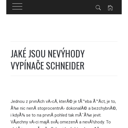
Skip
to
content
JAKÉ JSOU NEVÝHODY
VYPÍNAČE SCHNEIDER
Jednou z prvnÃ­ch vÄ›cÃ­, kterÃ© je tÅ™eba Å™Ã­ct, je to,
Å¾e nic nenÃ­ stoprocentnÄ› dokonalÃ© a bezchybnÃ©,
i kdyÅ¾ se to na prvnÃ­ pohled tak mÅ¯Å¾e jevit.
VÅ¡echny vÄ›ci majÃ­ svÃ¡ omezenÃ­ a nevÃ½hody. To