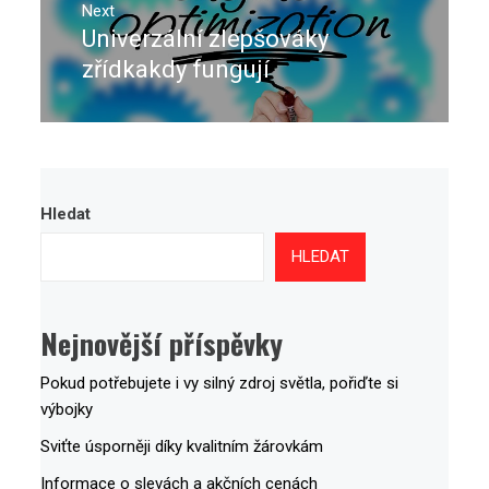
Next
Univerzální zlepšováky
Next
post:
zřídkakdy fungují
Hledat
HLEDAT
Nejnovější příspěvky
Pokud potřebujete i vy silný zdroj světla, pořiďte si
výbojky
Sviťte úsporněji díky kvalitním žárovkám
Informace o slevách a akčních cenách