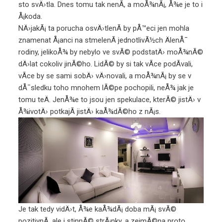
sto svÄ›tla. Dnes tomu tak nenÃ­, a moÅ¾nÃ¡, Å¾e je to i
Å¡koda.
NÄ›jakÃ¡ ta porucha osvÄ›tlenÃ­ by pÅ™eci jen mohla
znamenat Å¡anci na stmelenÃ­ jednotlivÃ½ch ÄlenÅ¯
rodiny, jelikoÅ¾ by nebylo ve svÃ© podstatÄ› moÅ¾nÃ©
dÄ›lat cokoliv jinÃ©ho. LidÃ© by si tak vÃ­ce podÃ­vali,
vÃ­ce by se sami sobÄ› vÄ›novali, a moÅ¾nÃ¡ by se v
dÅ¯sledku toho mnohem lÃ©pe pochopili, neÅ¾ jak je
tomu teÄ. JenÅ¾e to jsou jen spekulace, kterÃ© jistÄ› v
Å¾ivotÄ› potkajÃ­ jistÄ› kaÅ¾dÃ©ho z nÃ¡s.
Je tak tedy vidÄ›t, Å¾e kaÅ¾dÃ¡ doba mÃ¡ svÃ©
pozitivnÃ­, ale i stinnÃ© strÃ¡nky, a zejmÃ©na proto