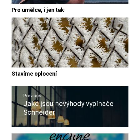
Pro umělce, i jen tak
Stavíme oplocení
Navigace
pro
Previous
Jaké jsou nevýhody vypínače
Previous
příspěvek
post:
Schneider