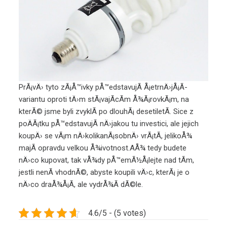
PrÃ¡vÄ› tyto zÃ¡Å™ivky pÅ™edstavujÃ­ Å¡etrnÄ›jÅ¡Ã­
variantu oproti tÄ›m stÃ¡vajÃ­cÃ­m Å¾Ã¡rovkÃ¡m, na
kterÃ© jsme byli zvyklÃ­ po dlouhÃ¡ desetiletÃ­. Sice z
poÄÃ¡tku pÅ™edstavujÃ­ nÄ›jakou tu investici, ale jejich
koupÄ› se vÃ¡m nÄ›kolikanÃ¡sobnÄ› vrÃ¡tÃ­, jelikoÅ¾
majÃ­ opravdu velkou Å¾ivotnost.AÅ¾ tedy budete
nÄ›co kupovat, tak vÅ¾dy pÅ™emÃ½Å¡lejte nad tÃ­m,
jestli nenÃ­ vhodnÃ©, abyste koupili vÄ›c, kterÃ¡ je o
nÄ›co draÅ¾Å¡Ã­, ale vydrÅ¾Ã­ dÃ©le.
4.6/5 - (5 votes)