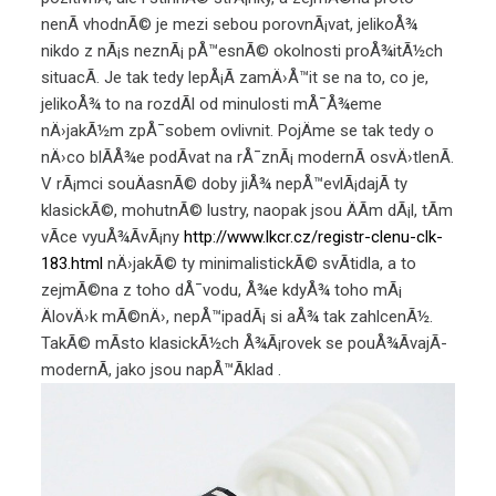
nenÃ­ vhodnÃ© je mezi sebou porovnÃ¡vat, jelikoÅ¾
nikdo z nÃ¡s neznÃ¡ pÅ™esnÃ© okolnosti proÅ¾itÃ½ch
situacÃ­. Je tak tedy lepÅ¡Ã­ zamÄ›Å™it se na to, co je,
jelikoÅ¾ to na rozdÃ­l od minulosti mÅ¯Å¾eme
nÄ›jakÃ½m zpÅ¯sobem ovlivnit. PojÄme se tak tedy o
nÄ›co blÃ­Å¾e podÃ­vat na rÅ¯znÃ¡ modernÃ­ osvÄ›tlenÃ­.
V rÃ¡mci souÄasnÃ© doby jiÅ¾ nepÅ™evlÃ¡dajÃ­ ty
klasickÃ©, mohutnÃ© lustry, naopak jsou ÄÃ­m dÃ¡l, tÃ­m
vÃ­ce vyuÅ¾Ã­vÃ¡ny
http://www.lkcr.cz/registr-clenu-clk-
183.html
nÄ›jakÃ© ty minimalistickÃ© svÃ­tidla, a to
zejmÃ©na z toho dÅ¯vodu, Å¾e kdyÅ¾ toho mÃ¡
ÄlovÄ›k mÃ©nÄ›, nepÅ™ipadÃ¡ si aÅ¾ tak zahlcenÃ½.
TakÃ© mÃ­sto klasickÃ½ch Å¾Ã¡rovek se pouÅ¾Ã­vajÃ­
modernÃ­, jako jsou napÅ™Ã­klad
.