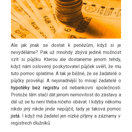
Ale jak jinak se dostat k penězům, když si je
nevyděláme? Pak už mnohdy zbývá jedině možnost
vzít si půjčku. Kterou ale dostaneme jenom tehdy,
když nám oslovený poskytovatel půjček uvěří, že mu
tuto pomoc splatíme. A tak je běžné, že se žadatelé o
půjčky prověřují. A nejsnadnější to mívají žadatelé o
hypotéky bez registru
od nebankovní společnosti.
Protože těm stačí dát jenom nemovitost do zástavy a
dál už se tu není třeba ničeho obávat. I kdyby někomu
nikdo jiný nikde jinde nepůjčil, tady je taková pomoc
jistá
. I když má žadatel jen nízké příjmy a záznamy v
registrech dlužníků.