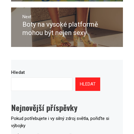
Next
Boty na vysoké platformě
Next
post:
mohou být nejen sexy
Hledat
HLEDAT
Nejnovější příspěvky
Pokud potřebujete i vy silný zdroj světla, pořiďte si
výbojky