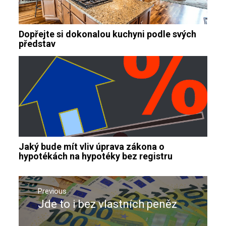
Dopřejte si dokonalou kuchyni podle svých
představ
Jaký bude mít vliv úprava zákona o
hypotékách na hypotéky bez registru
Navigace
pro
Previous
Jde to i bez vlastních peněz
Previous
příspěvek
post: