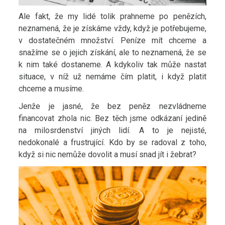
Ale fakt, že my lidé tolik prahneme po penězích,
neznamená, že je získáme vždy, když je potřebujeme,
v dostatečném množství. Peníze mít chceme a
snažíme se o jejich získání, ale to neznamená, že se
k nim také dostaneme. A kdykoliv tak může nastat
situace, v níž už nemáme čím platit, i když platit
chceme a musíme.
Jenže je jasné, že bez peněz nezvládneme
financovat zhola nic. Bez těch jsme odkázaní jedině
na milosrdenství jiných lidí. A to je nejisté,
nedokonalé a frustrující. Kdo by se radoval z toho,
když si nic nemůže dovolit a musí snad jít i žebrat?