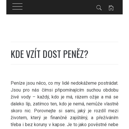
Skip
to
content
KDE VZÍT DOST PENĚZ?
Peníze jsou něco, co my lidé nedokážeme postrádat.
Jsou pro nás čímsi připomínajícím suchou obdobu
živé vody – každý, kdo je má, rázem ožije a má se
daleko líp, zatímco ten, kdo je nemá, nemůže vlastně
skoro nic. Porovnejte si sami, jaký je rozdíl mezi
životem, který je finančně zajištěný, a přežíváním
třeba i bez koruny v kapse. Je to jako pověstné nebe