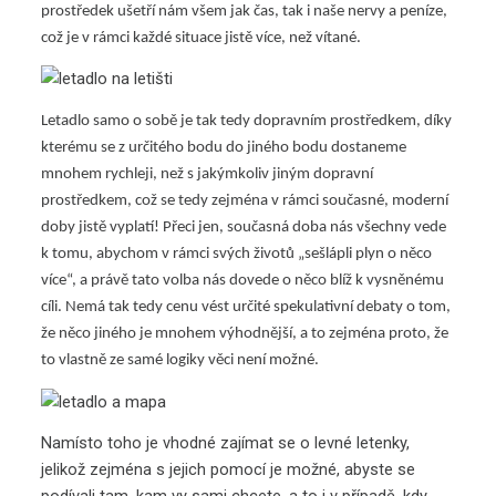
prostředek ušetří nám všem jak čas, tak i naše nervy a peníze,
což je v rámci každé situace jistě více, než vítané.
Letadlo samo o sobě je tak tedy dopravním prostředkem, díky
kterému se z určitého bodu do jiného bodu dostaneme
mnohem rychleji, než s jakýmkoliv jiným dopravní
prostředkem, což se tedy zejména v rámci současné, moderní
doby jistě vyplatí! Přeci jen, současná doba nás všechny vede
k tomu, abychom v rámci svých životů „sešlápli plyn o něco
více“, a právě tato volba nás dovede o něco blíž k vysněnému
cíli. Nemá tak tedy cenu vést určité spekulativní debaty o tom,
že něco jiného je mnohem výhodnější, a to zejména proto, že
to vlastně ze samé logiky věci není možné.
Namísto toho je vhodné zajímat se o
levné letenky
,
jelikož zejména s jejich pomocí je možné, abyste se
podívali tam, kam vy sami chcete, a to i v případě, kdy