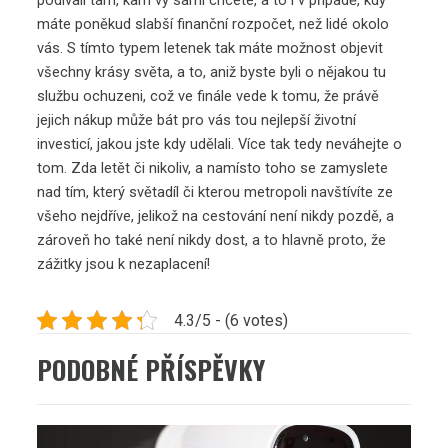
máte poněkud slabší finanční rozpočet, než lidé okolo
vás. S tímto typem letenek tak máte možnost objevit
všechny krásy světa, a to, aniž byste byli o nějakou tu
službu ochuzeni, což ve finále vede k tomu, že právě
jejich nákup může bát pro vás tou nejlepší životní
investicí, jakou jste kdy udělali. Více tak tedy neváhejte o
tom. Zda letět či nikoliv, a namísto toho se zamyslete
nad tím, který světadíl či kterou metropoli navštívíte ze
všeho nejdříve, jelikož na cestování není nikdy pozdě, a
zároveň ho také není nikdy dost, a to hlavně proto, že
zážitky jsou k nezaplacení!
4.3/5 - (6 votes)
PODOBNÉ PŘÍSPĚVKY