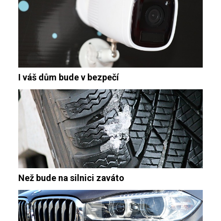
I váš dům bude v bezpečí
Než bude na silnici zaváto