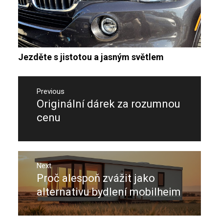
Jezděte s jistotou a jasným světlem
Navigace
pro
Previous
Originální dárek za rozumnou
Previous
příspěvek
post:
cenu
Next
Proč alespoň zvážit jako
Next
post:
alternativu bydlení mobilheim