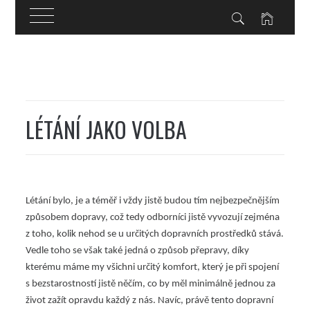
Skip
to
content
LÉTÁNÍ JAKO VOLBA
Létání bylo, je a téměř i vždy jistě budou tím nejbezpečnějším
způsobem dopravy, což tedy odborníci jistě vyvozují zejména
z toho, kolik nehod se u určitých dopravních prostředků stává.
Vedle toho se však také jedná o způsob přepravy, díky
kterému máme my všichni určitý komfort, který je při spojení
s bezstarostností jistě něčím, co by měl minimálně jednou za
život zažít opravdu každý z nás. Navíc, právě tento dopravní