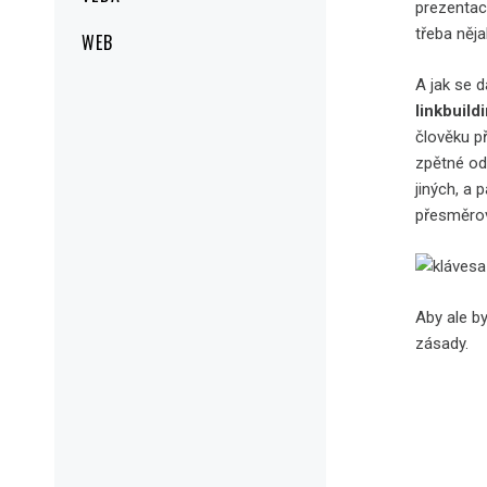
prezentac
třeba něj
WEB
A jak se 
linkbuild
člověku př
zpětné od
jiných, a 
přesměrov
Aby ale b
zásady.