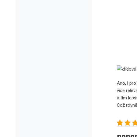
Ano, i pro
více relev
a tím lepš
Což rovněž