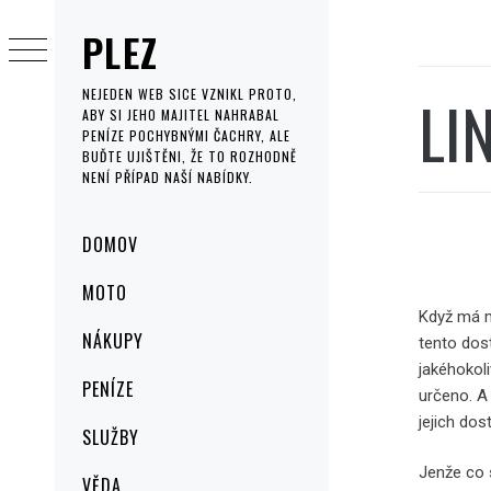
Skip
PLEZ
to
content
LI
NEJEDEN WEB SICE VZNIKL PROTO,
ABY SI JEHO MAJITEL NAHRABAL
PENÍZE POCHYBNÝMI ČACHRY, ALE
BUĎTE UJIŠTĚNI, ŽE TO ROZHODNĚ
NENÍ PŘÍPAD NAŠÍ NABÍDKY.
Primary
DOMOV
Menu
MOTO
Když má mí
NÁKUPY
tento dos
jakéhokol
PENÍZE
určeno. A
jejich do
SLUŽBY
Jenže co 
VĚDA