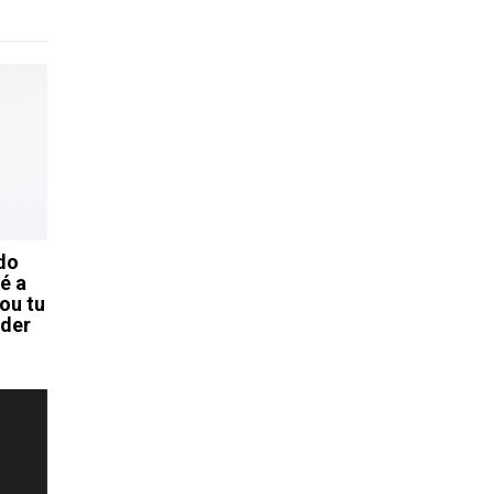
do
é a
sou tu
ider