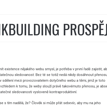
NKBUILDING PROSPĚ
t existence nějakého webu smysl, je potřeba v první řadě zajistit, a
tatečnou sledovanost. Bez té se totiž nedá nikdy dosáhnout přenos
iv sdělení mezi provozovatelem dotyčného webu a těmi, jimž je toto
 vzhledem k tomu, že weby slouží právě takovémuto přenosu, je abs
statečné sledovanosti vysloveně kontraproduktivní.
se s tím nadělá, že? Člověk si může přát sebevíc, aby mu na jeho