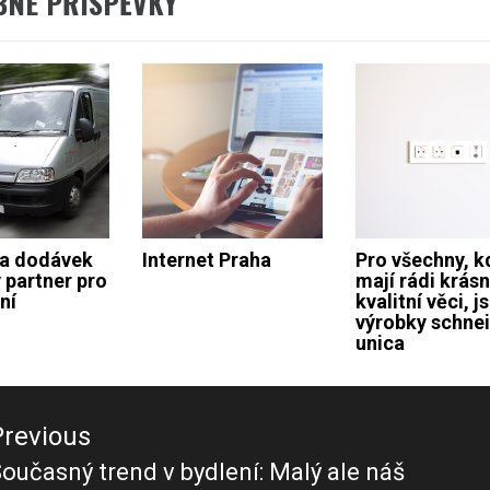
BNÉ PŘÍSPĚVKY
na dodávek
Internet Praha
Pro všechny, k
 partner pro
mají rádi krásn
ní
kvalitní věci, j
výrobky schne
unica
ace
Previous
ěvek
oučasný trend v bydlení: Malý ale náš
revious