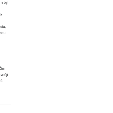
m byl
ak
sta,
anou
 Čím
vněji
vá.