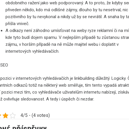
obdobného ražení jako web podporovaný. A to proto, že kdyby se
přiveden někdo, kdo má odlišné zájmy, dlouho by tu nesetrval, nic
pozitivního by tu nevykonal a nikdy už by se nevrátil. A snaha by t
přišla vniveč.
A odkazy není záhodno umísťovat na weby ryze reklamní či na mí
kde tyto budí dojem spamu. V nejlepším případě tu zůstanou str
zájmu, v horším případě na ně může majitel webu i doplatit v
internetových vyhledávačích.
 pozici v internetových vyhledávačích je linkbuilding důležitý. Logicky.
antních odkazů totiž na některý web směřuje, tím tento vypadá atrakti
í pozici mezi tím, co vyhledávače uživatelům internetu nabízejí, získá
 ovlivňuje sledovanost. A tedy i úspěch či nezdar.
4/5 - (4 votes)