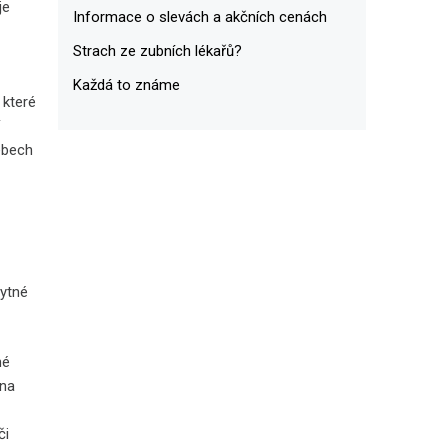
je
Informace o slevách a akčních cenách
Strach ze zubních lékařů?
Každá to známe
 které
í
ebech
bytné
né
 na
či