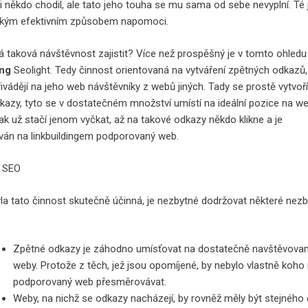
i někdo chodil, ale tato jeho touha se mu sama od sebe nevyplní. Té 
akým efektivním způsobem napomoci.
dá taková návštěvnost zajistit? Více než prospěšný je v tomto ohledu
ing
Seolight
. Tedy činnost orientovaná na vytváření zpětných odkazů,
ivádějí na jeho web návštěvníky z webů jiných. Tady se prostě vytvoř
kazy, tyto se v dostatečném množství umístí na ideální pozice na w
pak už stačí jenom vyčkat, až na takové odkazy někdo klikne a je
án na linkbuildingem podporovaný web.
yla tato činnost skutečně účinná, je nezbytné dodržovat některé nez
Zpětné odkazy je záhodno umísťovat na dostatečně navštěvova
weby. Protože z těch, jež jsou opomíjené, by nebylo vlastně koho
podporovaný web přesměrovávat.
Weby, na nichž se odkazy nacházejí, by rovněž měly být stejného 