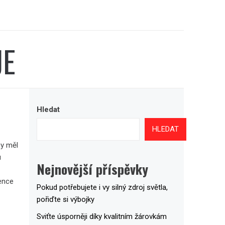
JE
Hledat
HLEDAT
by měl
u
Nejnovější příspěvky
ence
Pokud potřebujete i vy silný zdroj světla,
pořiďte si výbojky
Sviťte úsporněji díky kvalitním žárovkám