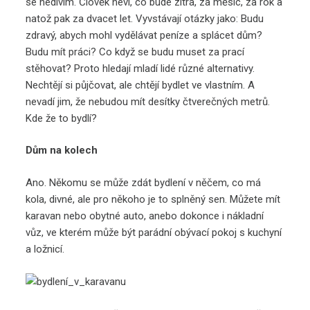
se nedivím. Člověk neví, co bude zítra, za měsíc, za rok a
natož pak za dvacet let. Vyvstávají otázky jako: Budu
zdravý, abych mohl vydělávat peníze a splácet dům?
Budu mít práci? Co když se budu muset za prací
stěhovat? Proto hledají mladí lidé různé alternativy.
Nechtějí si půjčovat, ale chtějí bydlet ve vlastním. A
nevadí jim, že nebudou mít desítky čtverečných metrů.
Kde že to bydlí?
Dům na kolech
Ano. Někomu se může zdát bydlení v něčem, co má
kola, divné, ale pro někoho je to splněný sen. Můžete mít
karavan nebo obytné auto, anebo dokonce i nákladní
vůz, ve kterém může být parádní obývací pokoj s kuchyní
a ložnicí.