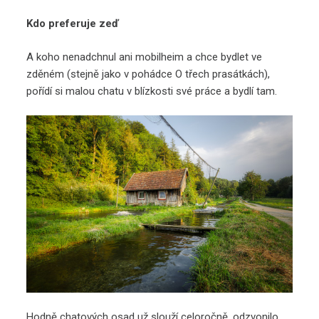
Kdo preferuje zeď
A koho nenadchnul ani mobilheim a chce bydlet ve
zděném (stejně jako v pohádce O třech prasátkách),
pořídí si malou chatu v blízkosti své práce a bydlí tam.
Hodně chatových osad už slouží celoročně, odzvonilo