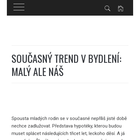
Skip
to
content
SOUČASNÝ TREND V BYDLENÍ:
MALÝ ALE NÁŠ
Spousta mladých rodin se v současné nepříliš jisté době
nechce zadlužovat. Představa hypotéky, kterou budou
muset splácet následujících třicet let, leckoho děsí. A já