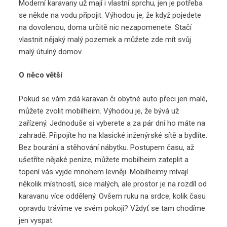
Moderní karavany už mají i vlastní sprchu, jen je potřeba
se někde na vodu připojit. Výhodou je, že když pojedete
na dovolenou, doma určitě nic nezapomenete. Stačí
vlastnit nějaký malý pozemek a můžete zde mít svůj
malý útulný domov.
O něco větší
Pokud se vám zdá karavan či obytné auto přeci jen malé,
můžete zvolit
mobilheim
. Výhodou je, že bývá už
zařízený. Jednoduše si vyberete a za pár dní ho máte na
zahradě. Připojíte ho na klasické inženýrské sítě a bydlíte.
Bez bourání a stěhování nábytku. Postupem času, až
ušetříte nějaké peníze, můžete mobilheim zateplit a
topení vás vyjde mnohem levněji. Mobilheimy mívají
několik místností, sice malých, ale prostor je na rozdíl od
karavanu více oddělený. Ovšem ruku na srdce, kolik času
opravdu trávíme ve svém pokoji? Vždyť se tam chodíme
jen vyspat.