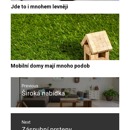
Jde to i mnohem levněji
Mobilní domy mají mnoho podob
Navigace
pro
Previous
Široká nabídka
Previous
příspěvek
post:
Next
Zásnubní prsteny
Next