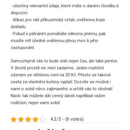
· všechny relevantní údaje, které máte o daném člověku k
dispozici
· důkaz pro váš příbuzenský vztah, ověřenou kopii
dokladu
· Pokud s pátráním pomáháte někomu jinému, pak
musíte mít úředně ověřenou plnou moc k jeho
zastupování.
Samozřejmě vás to bude stát nejen čas, ale také peníze.
V životě prostě nic není zadarmo. Jeden matriční
záznam se většinou cení na 20 Kč. Přesto se taková
cesta za vlastními kořeny vyplatí. Dozvíte se možná i
sami o sobě něco zajímavého a určitě vás to obohatí.
Navíc tak můžete dát cenný dárek například vašim
rodičům, nejen sami sobě.
4.2/5 - (6 votes)