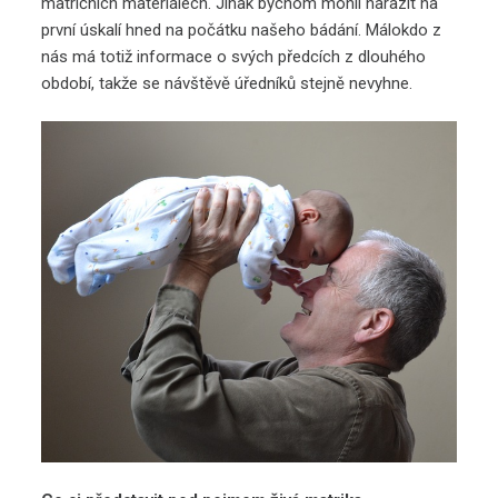
matričních materiálech. Jinak bychom mohli narazit na
první úskalí hned na počátku našeho bádání. Málokdo z
nás má totiž informace o svých předcích z dlouhého
období, takže se návštěvě úředníků stejně nevyhne.