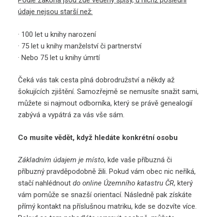
Podle zákona jsou zde vedeny spisy, u nichž poslední
údaje nejsou starší než:
· 100 let u knihy narození
· 75 let u knihy manželství či partnerství
· Nebo 75 let u knihy úmrtí
Čeká vás tak cesta plná dobrodružství a někdy až
šokujících zjištění. Samozřejmě se nemusíte snažit sami,
můžete si najmout odborníka, který se právě genealogií
zabývá a vypátrá za vás vše sám.
Co musíte vědět, když hledáte konkrétní osobu
Základním údajem je místo
, kde vaše příbuzná či
příbuzný pravděpodobně žili. Pokud vám obec nic neříká,
stačí nahlédnout
do online Územního katastru ČR
, který
vám pomůže se snazší orientací. Následně pak získáte
přímý kontakt na příslušnou matriku, kde se dozvíte více.