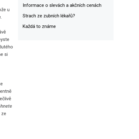
Informace o slevách a akčních cenách
ože u
Strach ze zubních lékařů?
.
Každá to známe
rávě
byste
žlutého
e si
te
centně
ečlivě
áhnete
a ze