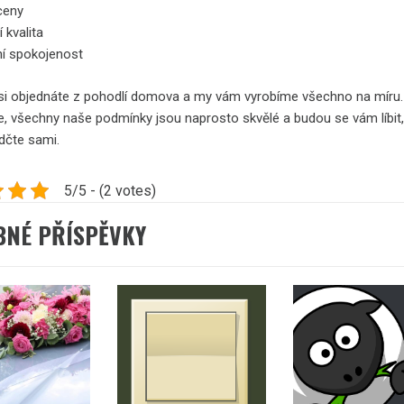
ceny
í kvalita
ní spokojenost
i objednáte z pohodlí domova a my vám vyrobíme všechno na míru.
e, všechny naše podmínky jsou naprosto skvělé a budou se vám líbit,
dčte sami.
5/5 - (2 votes)
BNÉ PŘÍSPĚVKY