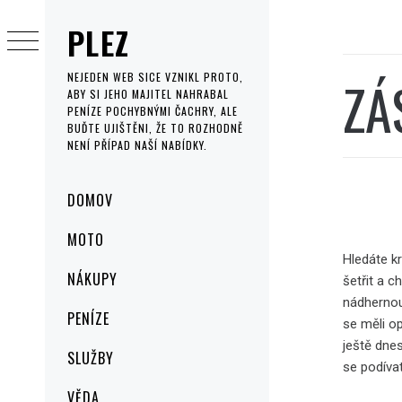
Skip
PLEZ
to
content
ZÁ
NEJEDEN WEB SICE VZNIKL PROTO,
ABY SI JEHO MAJITEL NAHRABAL
PENÍZE POCHYBNÝMI ČACHRY, ALE
BUĎTE UJIŠTĚNI, ŽE TO ROZHODNĚ
NENÍ PŘÍPAD NAŠÍ NABÍDKY.
Primary
DOMOV
Menu
MOTO
Hledáte k
NÁKUPY
šetřit a c
nádhernou
PENÍZE
se měli o
ještě dnes
SLUŽBY
se podíva
VĚDA