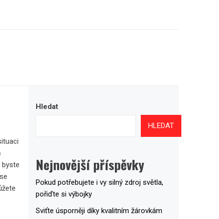
Hledat
HLEDAT
ituaci
s
Nejnovější příspěvky
e byste
 se
Pokud potřebujete i vy silný zdroj světla,
ůžete
pořiďte si výbojky
Sviťte úsporněji díky kvalitním žárovkám