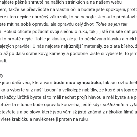
ajdete pěkně shrnuté na našich stránkách a na našem webu
ém, takže se přesvědčte na vlastní oči a budete jistě spokojení, prot
ere i ten nejvíce náročný zákazník, to se nebojte. Jen si to představte
ete mít na sobě opravdu, ale opravdu celý život.
Tohle se jen tak
á
. Pokud chcete požádat svoji slečnu o ruku, tak ji jistě musíte dát p
ak to prostě nejde. Tohle je klasika, ale je to očekávaná klasika a měli 
ajetých pravidel. U nás najdete nejrůznější materiály, ze zlata bílého, 
 až po další drahé kovy, kameny a podobně. Jistě si vyberete, to jsm
stí.
ny
 jsou další věcí, která vám
bude moc sympatická
, tak se rozhodně
ka a vyberte si z naší luxusní a velkolepé nabídky, ze které si stopro
t každý. Určitě byste si to měli nechat projít hlavou a měl byste ale p
protože ta situace bude opravdu kouzelná, ještě když
pokleknete a vyt
 otevřete ji a se slovy, které jsou vám již jistě známá z několika filmů 
evřete krabičku a navléknete jí prsten na ruku.