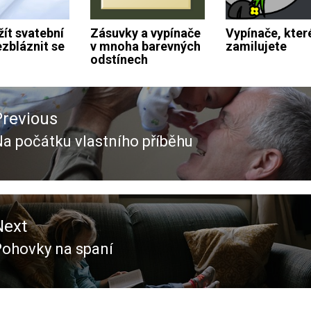
žít svatební
Zásuvky a vypínače
Vypínače, které
ezbláznit se
v mnoha barevných
zamilujete
odstínech
ace
Previous
ěvek
a počátku vlastního příběhu
revious
ost:
Next
Pohovky na spaní
Next
ost: