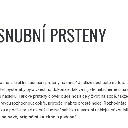
SNUBNÍ PRSTENY
rásné a
kvalitní zasnubní prsteny
na míru? Jestliže nechcete na této s
htěli byste, aby bylo všechno dokonalé, tak vám jistě nabídneme u ná
 nabídku. Takové prsteny člověk bude nosit celý život na sobě, takž
pravdu rozhodnout dobře, protože jinak to prostě nejde. Rozhodněte
ka a podívejte se na naši luxusní nabídku a sami si udělejte názor. M
t na
nové, originální kolekce
a podobně.