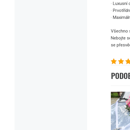
· Luxusní 
· Prvotřídn
· Maximál
Všechno s
Nebojte s
se přesvě
PODO