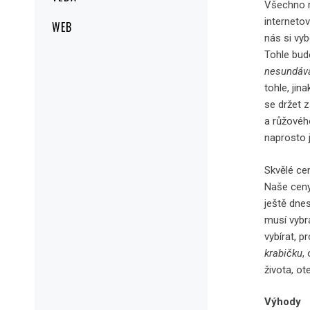
Všechno n
internetov
WEB
nás si vyb
Tohle bud
nesundáv
tohle, jin
se držet z
a růžového
naprosto ji
Skvělé ce
Naše ceny
ještě dnes
musí vybra
vybírat, 
krabičku
,
života, ot
Výhody