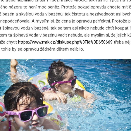
e třeba například chtěli 1 l dezinfekce virocid, tak vás litr vyjde na 1
ého názoru to není moc peněz. Protože pokud opravdu chcete mít č
 bazén a skvělou vodu v bazénu, tak čistotu a nezávadnost asi byc
nepodceňovala. A myslím si, že cena je opravdu perfektní. Protože 
t špinavou vodu v bazéně, tak se tam asi nikdo nebude chtít koupat
em ta špinavá voda v bazénu vadit nebude, ale myslím si, že jejich k
že chytit
https://www.mrk.cz/diskuse.php%3Fid%3D650669
třeba ně
A tohle by se opravdu žádném dětem nelíbilo.