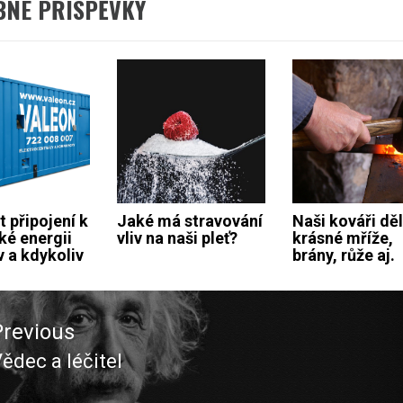
BNÉ PŘÍSPĚVKY
 připojení k
Jaké má stravování
Naši kováři děl
ké energii
vliv na naši pleť?
krásné mříže,
v a kdykoliv
brány, růže aj.
ace
Previous
ěvek
ědec a léčitel
revious
ost: