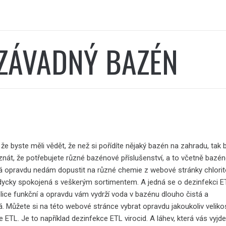
ZÁVADNÝ BAZÉN
 že byste měli vědět, že než si pořídíte nějaký bazén na zahradu, tak 
 znát, že potřebujete různé bazénové příslušenství, a to včetně bazé
á opravdu nedám dopustit na různé chemie z webové stránky chlorit
dycky spokojená s veškerým sortimentem. A jedná se o dezinfekci E
elice funkční a opravdu vám vydrží voda v bazénu dlouho čistá a
. Můžete si na této webové stránce vybrat opravdu jakoukoliv veliko
 ETL. Je to například dezinfekce ETL virocid. A láhev, která vás vyjd