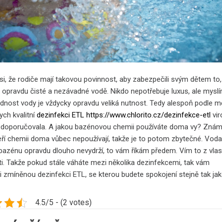
si, že rodiče mají takovou povinnost, aby zabezpečili svým dětem to,
i opravdu čisté a nezávadné vodě. Nikdo nepotřebuje luxus, ale myslí
dnost vody je vždycky opravdu veliká nutnost. Tedy alespoň podle m
ych kvalitní
dezinfekci ETL https://www.chlorito.cz/dezinfekce-etl
vir
doporučovala. A jakou bazénovou chemii používáte doma vy? Znám 
kteří chemii doma vůbec nepoužívají, takže je to potom zbytečné. Vod
bazénu opravdu dlouho nevydrží, to vám říkám předem. Vím to z vlas
i. Takže pokud stále váháte mezi několika dezinfekcemi, tak vám
i zmíněnou dezinfekci ETL, se kterou budete spokojení stejně tak jako
4.5/5 - (2 votes)