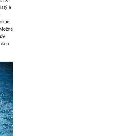
55 Kč.
istý a
h
pokud
. Možná
ůže
jakou