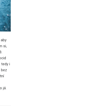
 aby
m si,
ě.
ocid
tedy i
a bez
tní
 já.