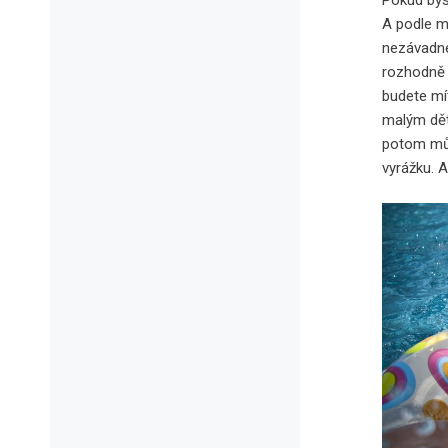
Pokud byst
A podle m
nezávadné
rozhodně 
budete mí
malým dět
potom mů
vyrážku. 