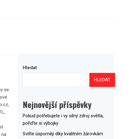
Hledat
HLEDAT
by se
nové
Nejnovější příspěvky
o.cz,
TL,
Pokud potřebujete i vy silný zdroj světla,
pořiďte si výbojky
st
Sviťte úsporněji díky kvalitním žárovkám
e na