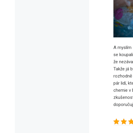
A myslím 
se koupal
že nezáva
Takže já b
rozhodně 
pár lidí, 
chemie v 
zkušenost
doporučuj