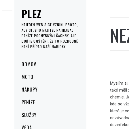
Skip
PLEZ
to
content
NE
NEJEDEN WEB SICE VZNIKL PROTO,
ABY SI JEHO MAJITEL NAHRABAL
PENÍZE POCHYBNÝMI ČACHRY, ALE
BUĎTE UJIŠTĚNI, ŽE TO ROZHODNĚ
NENÍ PŘÍPAD NAŠÍ NABÍDKY.
Primary
DOMOV
Menu
MOTO
Myslím si,
NÁKUPY
také měli
chemie. J
PENÍZE
kde se vž
která je v
SLUŽBY
nezávadná
dezinfekce
VĚDA