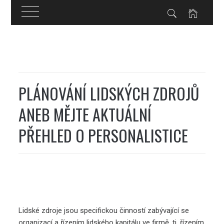
Skip
to
content
PLÁNOVÁNÍ LIDSKÝCH ZDROJŮ
ANEB MĚJTE AKTUÁLNÍ
PŘEHLED O PERSONALISTICE
Lidské zdroje jsou specifickou činností zabývající se
organizací a řízením lidského kapitálu ve firmě, tj. řízením