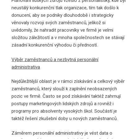
Plánování lidských zdrojů vzešlo z personalistiky, kde byl
neustálý konkurenční tlak organizace, tím tak došlo k
donucení, aby se podniky dlouhodobě i strategicky
věnovaly rozvoji svých zaměstnanců, jelikož si
uvědomily, že nahradit pracovníky ve firmě je velmi
složitou záležitostí a v mnoha společnostech se stávají
zásadní konkurenční výhodou či předností.
Výběr zaměstnanců a nezbytná personální
administrativa
Nejdůležitější oblast je v rámci získávání a celkový výběr
zaměstnanců, který slouží k zaplnění neobsazených
pozic ve firmě. Často se pod získávání taktéž zahrnují
postupy marketingových lidských zdrojů a rovněž i
programy pro absolventy vysokých škol. Součástí je
taktéž řešení zkušební doby u nových zaměstnanců.
Záměrem personální administrativy je vést data o