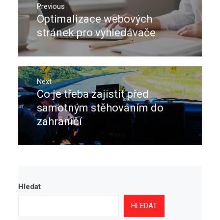
pro
Previous
Optimalizace webových
Previous
příspěvek
post:
stránek pro vyhledávače
Next
Co je třeba zajistit před
Next
post:
samotným stěhováním do
zahraničí
Hledat
HLEDAT