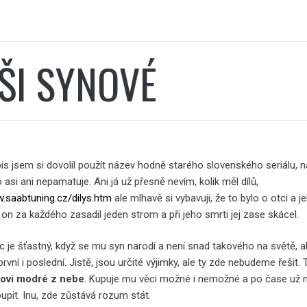
ŠI SYNOVÉ
is jsem si dovolil použít název hodně starého slovenského seriálu, n
o asi ani nepamatuje. Ani já už přesně nevím, kolik měl dílů,
w.saabtuning.cz/dilys.htm
ale mlhavě si vybavuji, že to bylo o otci a j
on za každého zasadil jeden strom a při jeho smrti jej zase skácel.
c je šťastný, když se mu syn narodí a není snad takového na světě, 
rvní i poslední. Jistě, jsou určité výjimky, ale ty zde nebudeme řešit.
novi modré z nebe
. Kupuje mu věci možné i nemožné a po čase už n
oupit. Inu, zde zůstává rozum stát.