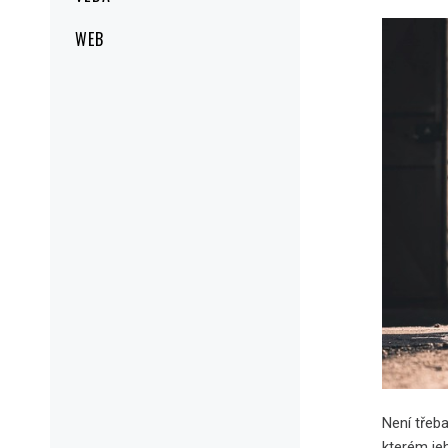
WEB
Není třeba
kterém je