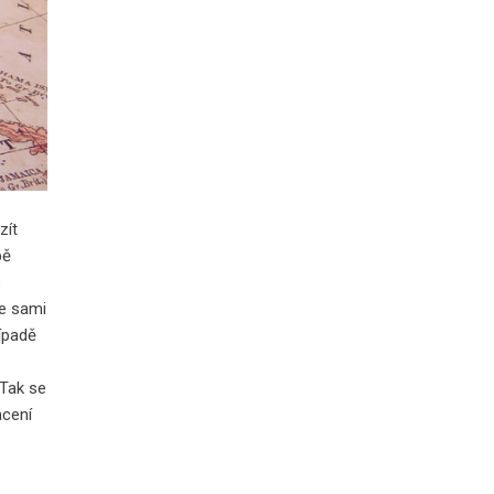
zít
bě
é
te sami
řípadě
 Tak se
acení