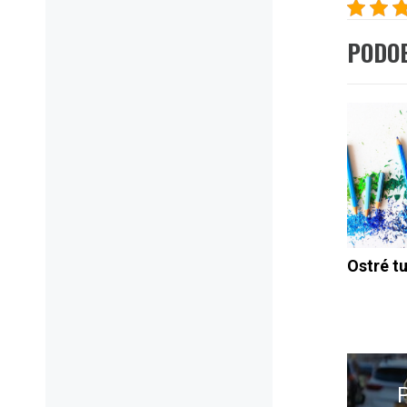
PODO
Ostré t
Navig
pro