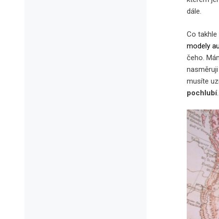
dále.
Co takhle
modely au
čeho. Mám
nasměruji 
musíte uz
pochlubí
.