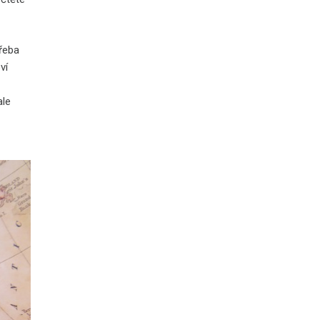
třeba
ví
ale