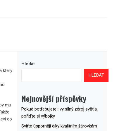
Hledat
a který
HLEDAT
eho
Nejnovější příspěvky
aby mu
Pokud potřebujete i vy silný zdroj světla,
 Takže
pořiďte si výbojky
eví co
Sviťte úsporněji díky kvalitním žárovkám