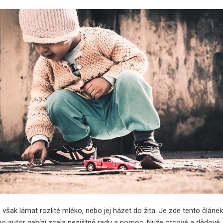
 však lámat rozlité mléko, nebo jej házet do žita. Je zde tento článek
ho autor nabízí zcela nezištně radu a pomoc. Nuže otcové a dědové,