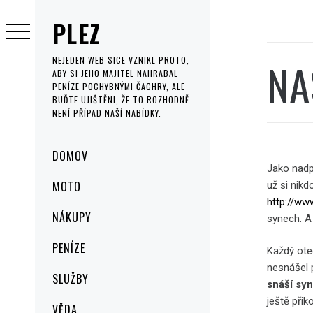
Skip
PLEZ
to
content
NA
NEJEDEN WEB SICE VZNIKL PROTO,
ABY SI JEHO MAJITEL NAHRABAL
PENÍZE POCHYBNÝMI ČACHRY, ALE
BUĎTE UJIŠTĚNI, ŽE TO ROZHODNĚ
NENÍ PŘÍPAD NAŠÍ NABÍDKY.
Primary
DOMOV
Menu
Jako nadp
MOTO
už si nikd
http://ww
NÁKUPY
synech. A 
PENÍZE
Každý ote
nesnášel p
SLUŽBY
snáší sy
ještě přik
VĚDA