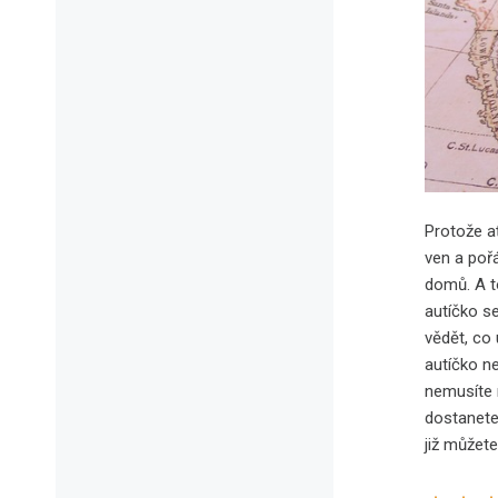
Protože ať
ven a poř
domů. A t
autíčko s
vědět, co
autíčko n
nemusíte n
dostanete 
již můžet