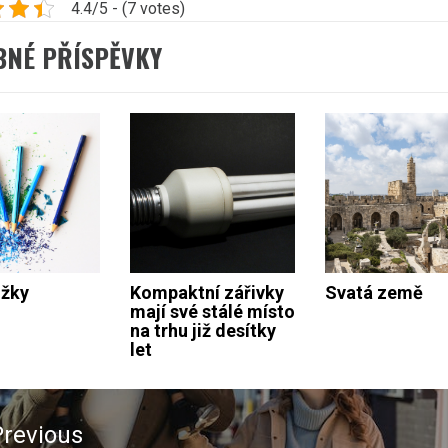
4.4/5 - (7 votes)
BNÉ PŘÍSPĚVKY
užky
Kompaktní zářivky
Svatá země
mají své stálé místo
na trhu již desítky
let
ace
Previous