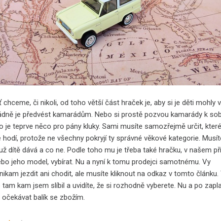
 chceme, či nikoli, od toho větší část hraček je, aby si je děti mohly v
ádně je předvést kamarádům. Nebo si prostě pozvou kamarády k so
o je teprve něco pro pány kluky. Sami musíte samozřejmě určit, kter
e hodí, protože ne všechny pokryjí ty správné věkové kategorie. Musí
 už dítě dává a co ne. Podle toho mu je třeba také hračku, v našem p
ebo jeho model, vybírat. Nu a nyní k tomu prodejci samotnému. Vy
ikam jezdit ani chodit, ale musíte kliknout na odkaz v tomto článku.
tam kam jsem slíbil a uvidíte, že si rozhodně vyberete. Nu a po zapl
e očekávat balík se zbožím.