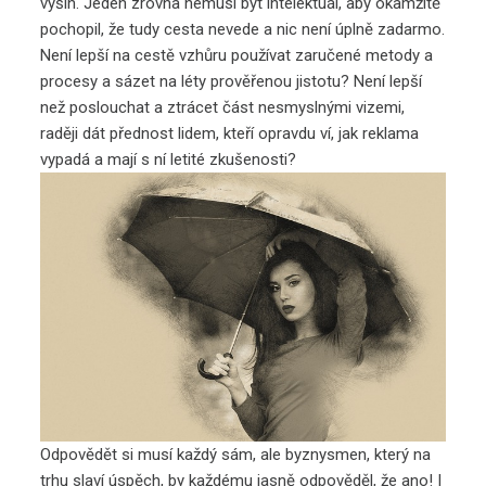
výšin. Jeden zrovna nemusí být intelektuál, aby okamžitě
pochopil, že tudy cesta nevede a nic není úplně zadarmo.
Není lepší na cestě vzhůru používat zaručené metody a
procesy a sázet na léty prověřenou jistotu? Není lepší
než poslouchat a ztrácet část nesmyslnými vizemi,
raději dát přednost lidem, kteří opravdu ví, jak reklama
vypadá a mají s ní letité zkušenosti?
Odpovědět si musí každý sám, ale byznysmen, který na
trhu slaví úspěch, by každému jasně odpověděl, že ano! I