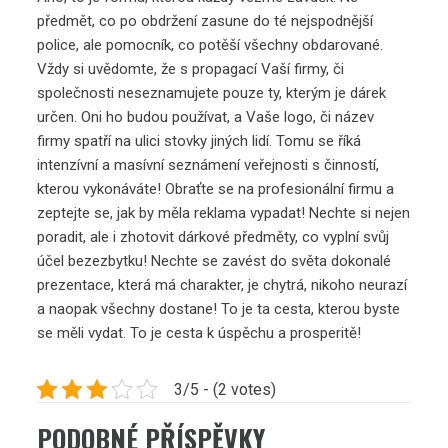
předmět, co po obdržení zasune do té nejspodnější
police, ale pomocník, co potěší všechny obdarované.
Vždy si uvědomte, že s propagací Vaší firmy, či
společnosti neseznamujete pouze ty, kterým je dárek
určen. Oni ho budou používat, a Vaše logo, či název
firmy spatří na ulici stovky jiných lidí. Tomu se říká
intenzívní a masívní seznámení veřejnosti s činností,
kterou vykonáváte! Obraťte se na profesionální firmu a
zeptejte se, jak by měla reklama vypadat! Nechte si nejen
poradit, ale i zhotovit dárkové předměty, co vyplní svůj
účel bezezbytku! Nechte se zavést do světa dokonalé
prezentace, která má charakter, je chytrá, nikoho neurazí
a naopak všechny dostane! To je ta cesta, kterou byste
se měli vydat. To je cesta k úspěchu a prosperitě!
3/5 - (2 votes)
PODOBNÉ PŘÍSPĚVKY