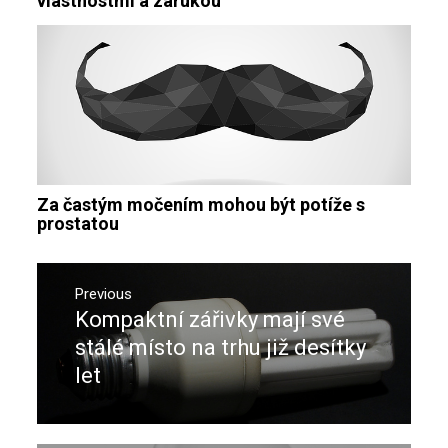
vlastnostmi a zárukou
Za častým močením mohou být potíže s
prostatou
Navigace
pro
Previous
Kompaktní zářivky mají své
Previous
příspěvek
post:
stálé místo na trhu již desítky
let