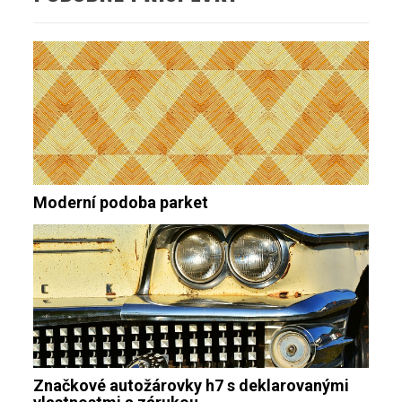
Moderní podoba parket
Značkové autožárovky h7 s deklarovanými