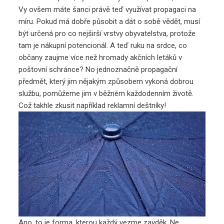
Vy ovšem máte šanci právě teď využívat propagaci na
míru. Pokud má dobře působit a dát o sobě vědět, musí
být určená pro co nejširší vrstvy obyvatelstva, protože
tam je nákupní potencionál. A teď ruku na srdce, co
občany zaujme více než hromady akčních letáků v
poštovní schránce? No jednoznačně propagační
předmět, který jim nějakým způsobem vykoná dobrou
službu, pomůžeme jim v běžném každodenním životě.
Což takhle zkusit například
reklamní deštníky
!
Ano, to je forma, kterou každý vezme zavděk. Ne