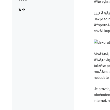
Å¾e vybra
WEB
LED Å¾Ã¡r
Jak je t
ÃºspornÄ›
chvÃ­li k
MoÅ¾nÃ¡ Å
Å¾Ã¡rovky
takÅ¾e po
moÅ¾nost
nebudete l
Je pravda
obchodech
internet,