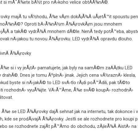
t si mÅ¯Å¾ete bÃ½t pro nÄ›koho velice obtÃ­Å¾nÃ©.
ovky majÃ­ tu vÃ½hodu, Å¾e vÃ¡m dokÃ¡Å¾Ã­ uÅ¡etÅ™it spoustu pen
o moÅ¾nÃ©? Oproti bÄ›Å¾nÃ½m Å¾Ã¡rovkÃ¡m jsou mnohem
jÅ¡Ã­ a takÃ© vydrÅ¾Ã­ mnohem dÃ©le. NenÃ­ tedy potÅ™eba, abyst
upovali nÄ›jakou tu novou Å¾Ã¡rovku. LED vydrÅ¾Ã­ opravdu dlouho.
¾e si i vy jeÅ¡tÄ› pamatujete, jak byly na samÃ©m zaÄÃ¡tku LED
 drahÃ©. Dnes je tomu ÃºplnÄ› jinak. Jejich cena vÃ½raznÄ› klesla,
kud byste si nÄ›jakÃ© to LED svÄ›tlo rÃ¡di poÅ™Ã­dili, pak tÃ©to
i rozhodnÄ› vyuÅ¾ijte. VÄ›Å™Ã­me, Å¾e svÃ© koupÄ› rozhodnÄ›
itovat.
, Å¾e se LED Å¾Ã¡rovky dajÃ­ sehnat jak na internetu, tak dokonce i 
, kde se prodÃ¡vajÃ­ Å¾Ã¡rovky. Jestli se ale rozhodnete pro koupi
 nebo se rozhodnete zajÃ­t pÅ™Ã­mo do obchodu, zÃ¡leÅ¾Ã­ ÄistÄ› na 