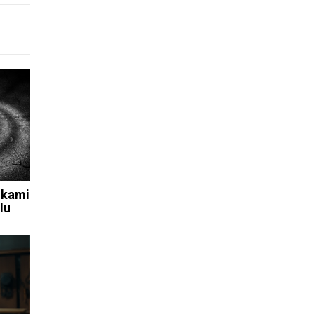
jkami
lu