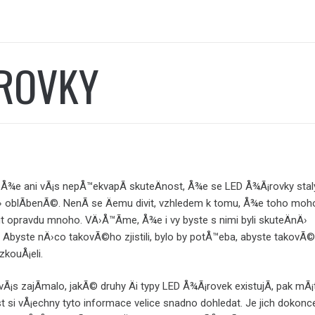
ROVKY
¾e ani vÃ¡s nepÅ™ekvapÃ­ skuteÄnost, Å¾e se LED Å¾Ã¡rovky stal
 oblÃ­benÃ©. NenÃ­ se Äemu divit, vzhledem k tomu, Å¾e toho moh
t opravdu mnoho. VÄ›Å™Ã­me, Å¾e i vy byste s nimi byli skuteÄnÄ›
. Abyste nÄ›co takovÃ©ho zjistili, bylo by potÅ™eba, abyste takovÃ
zkouÅ¡eli.
vÃ¡s zajÃ­malo, jakÃ© druhy Äi typy LED Å¾Ã¡rovek existujÃ­, pak mÃ¡
si vÅ¡echny tyto informace velice snadno dohledat. Je jich dokonce 