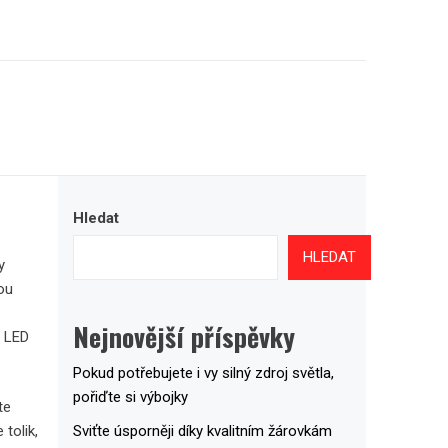
Hledat
HLEDAT
y
ou
Nejnovější příspěvky
© LED
Pokud potřebujete i vy silný zdroj světla,
pořiďte si výbojky
te
Sviťte úsporněji díky kvalitním žárovkám
tolik,