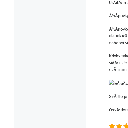
UrÄitÄ› mÃ
Å½Ã¡rovky
Å½Ã¡rovk
ale takÃ©
schopni v
Kdyby tak
vidÄ›li. 
svÃ­tilnou
SvÄ›tlo j
OsvÄ›tlete