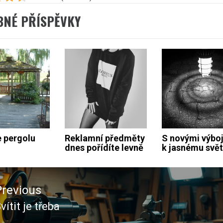
BNÉ PŘÍSPĚVKY
 pergolu
Reklamní předměty
S novými výbo
dnes pořídíte levně
k jasnému svět
ace
Previous
ěvek
vítit je třeba
revious