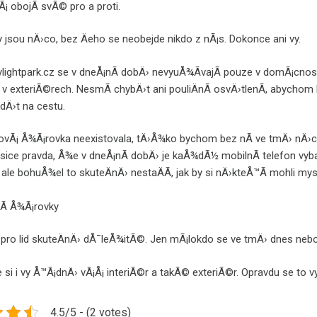
¡ obojÃ­ svÃ© pro a proti.
 jsou nÄ›co, bez Äeho se neobejde nikdo z nÃ¡s. Dokonce ani vy.
y
lightpark.cz
se v dneÅ¡nÃ­ dobÄ› nevyuÅ¾Ã­vajÃ­ pouze v domÃ¡cnos
 v exteriÃ©rech. NesmÃ­ chybÄ›t ani pouliÄnÃ­ osvÄ›tlenÃ­, abychom 
idÄ›t na cestu.
ovÃ¡ Å¾Ã¡rovka neexistovala, tÄ›Å¾ko bychom bez nÃ­ ve tmÄ› nÄ›
Je sice pravda, Å¾e v dneÅ¡nÃ­ dobÄ› je kaÅ¾dÃ½ mobilnÃ­ telefon vy
, ale bohuÅ¾el to skuteÄnÄ› nestaÄÃ­, jak by si nÄ›kteÅ™Ã­ mohli mys
e pro lid skuteÄnÄ› dÅ¯leÅ¾itÃ©. Jen mÃ¡lokdo se ve tmÄ› dnes neboj
 si i vy Å™Ã¡dnÄ› vÃ¡Å¡ interiÃ©r a takÃ© exteriÃ©r. Opravdu se to vy
4.5/5 - (2 votes)