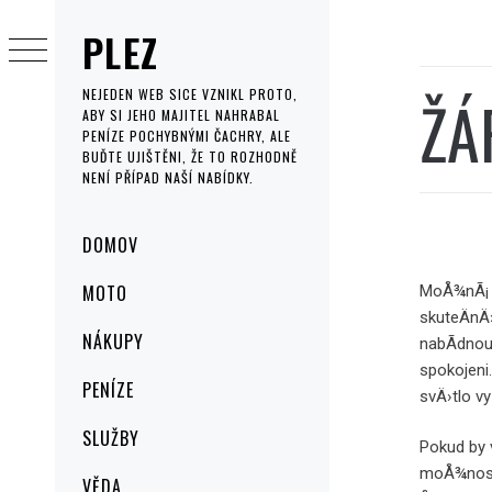
Skip
PLEZ
to
content
ŽÁ
NEJEDEN WEB SICE VZNIKL PROTO,
ABY SI JEHO MAJITEL NAHRABAL
PENÍZE POCHYBNÝMI ČACHRY, ALE
BUĎTE UJIŠTĚNI, ŽE TO ROZHODNĚ
NENÍ PŘÍPAD NAŠÍ NABÍDKY.
Primary
DOMOV
Menu
MOTO
MoÅ¾nÃ¡ Å
skuteÄnÄ›
NÁKUPY
nabÃ­dnou
spokojeni
PENÍZE
svÄ›tlo vy
SLUŽBY
Pokud by 
moÅ¾nost 
VĚDA