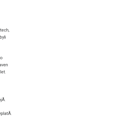
tech,
byli
co
baven
let.
Ã­.
platÃ­.