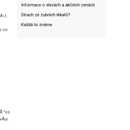
Informace o slevách a akčních cenách
Strach ze zubních lékařů?
Ä›z.
Každá to známe
e co
v
 pÅ™es
vÃ¡s.