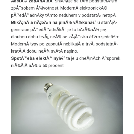
ÄastÃ© zapÃ­nÃ¡nÃ­
. SniÅ¾uje se tÃ­m podstatnÃ½m
zpÅ¯sobem Å¾ivotnost. ModernÃ­ elektronickÃ©
pÅ™edÅ™adnÃ­ky tÃ­mto neduhem v podstatÄ› netrpÃ­.
BlikÃ¡nÃ­ a nÃ¡bÄ›h na plnÃ½ vÃ½kon
â€“ u starÅ¡Ã­
generace pÅ™edÅ™adnÃ­kÅ¯ je to bÄ›Å¾nÃ½ jev,
dlouhou dobu trvÃ¡, neÅ¾ se zÃ¡Å™ivka â€žrozjedeâ€œ.
ModernÃ­ typy po zapnutÃ­ neblikajÃ­ a trvÃ¡ podstatnÄ›
kratÅ¡Ã­ dobu, neÅ¾ svÃ­tÃ­ naplno.
SpotÅ™eba elektÅ™iny
â€“ ta je u dneÅ¡nÃ­ch Ãºsporek
niÅ¾Å¡Ã­ aÅ¾ o 50 procent.