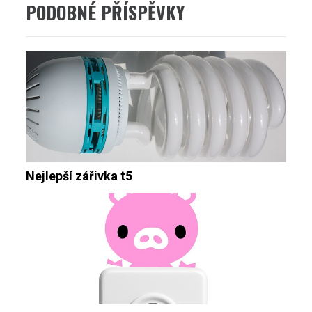
PODOBNÉ PŘÍSPĚVKY
Nejlepší zářivka t5