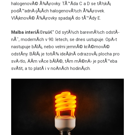
halogenovÃ© Å¾Ã¡rovky. TÅ™Ã­da C a D se tÃ½kÃ¡
podÅ™adnÄ›jÅ¡Ã­ch halogenovÃ½ch Å¾Ã¡rovek.
VlÃ¡knovÃ© Å¾Ã¡rovky spadajÃ­ do tÅ™Ã­dy E.
Malba interiÃ©ru
â€“ Od sytÃ½ch barevnÃ½ch odstÃ­
nÅ¯, modernÃ­ch v 90. letech, se dnes ustupuje. OpÄ›t
nastupuje bÃ­lÃ¡, nebo velmi jemnÃ© krÃ©movÃ©
odstÃ­ny. BÃ­lÃ¡ je totiÅ¾ ideÃ¡lnÃ­ odrazovÃ¡ plocha pro
svÄ›tlo, ÄÃ­m vÃ­ce bÃ­lÃ©, tÃ­m mÃ©nÄ› je potÅ™eba
svÃ­tit, a to platÃ­ i v noÄnÃ­ch hodinÃ¡ch.