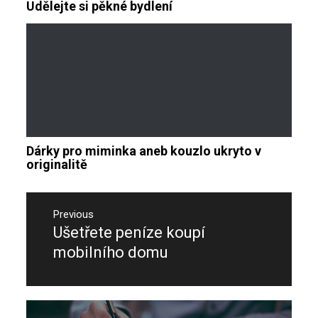
Udělejte si pěkné bydlení
Dárky pro miminka aneb kouzlo ukryto v
originalitě
Navigace
pro
Previous
Ušetřete peníze koupí
Previous
příspěvek
post:
mobilního domu