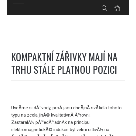
Skip
to
content
KOMPAKTNÍ ZÁŘIVKY MAJÍ NA
TRHU STÁLE PLATNOU POZICI
UveÄme si dÅ¯vody, proÄ jsou dneÅ¡nÃ­ svÃ­tidla tohoto
typu
na zcela jinÃ© kvalitativnÃ­ Ãºrovni:
ZastaralÃ½ pÅ™edÅ™adnÃ­k na principu
elektromagnetickÃ© indukce byl velmi citlivÃ½ na