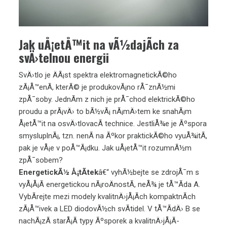
Jak uÅ¡etÅ™it na vÃ½dajÃ­ch za
svÄ›telnou energii
SvÄ›tlo je ÄÃ¡st spektra elektromagnetickÃ©ho
zÃ¡Å™enÃ­, kterÃ© je produkovÃ¡no rÅ¯znÃ½mi
zpÅ¯soby. JednÃ­m z nich je prÅ¯chod elektrickÃ©ho
proudu a prÃ¡vÄ› to bÃ½vÃ¡ nÃ¡mÄ›tem ke snahÃ¡m
Å¡etÅ™it na osvÄ›tlovacÃ­ technice. JestliÅ¾e je Ãºspora
smysluplnÃ¡, tzn. nenÃ­ na Ãºkor praktickÃ©ho vyuÅ¾itÃ­,
pak je vÅ¡e v poÅ™Ã¡dku. Jak uÅ¡etÅ™it rozumnÃ½m
zpÅ¯sobem?
EnergetickÃ½ Å¡tÃ­tek
â€“ vyhÃ½bejte se zdrojÅ¯m s
vyÅ¡Å¡Ã­ energetickou nÃ¡roÄnostÃ­, neÅ¾ je tÅ™Ã­da A.
VybÃ­rejte mezi modely kvalitnÄ›jÅ¡Ã­ch kompaktnÃ­ch
zÃ¡Å™ivek a LED diodovÃ½ch svÃ­tidel. V tÅ™Ã­dÄ› B se
nachÃ¡zÃ­ starÅ¡Ã­ typy Ãºsporek a kvalitnÄ›jÅ¡Ã­