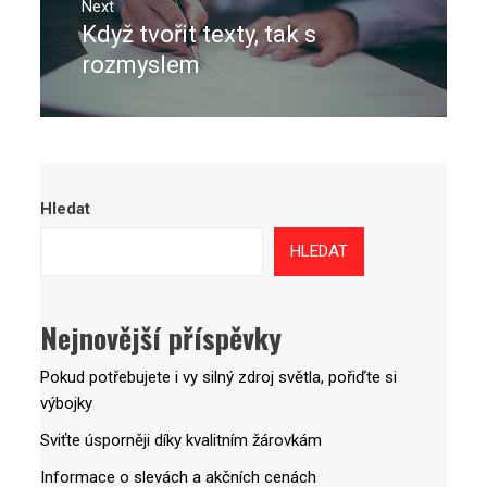
Next
Když tvořit texty, tak s
Next
post:
rozmyslem
Hledat
HLEDAT
Nejnovější příspěvky
Pokud potřebujete i vy silný zdroj světla, pořiďte si
výbojky
Sviťte úsporněji díky kvalitním žárovkám
Informace o slevách a akčních cenách