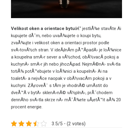
Velikost oken a orientace bytu
â€“ jestliÅ¾e stavÃ­te Äi
kupujete dÅ¯m, nebo uvaÅ¾ujete o koupi bytu,
zvaÅ¾ujte i velikost oken a orientaci prostor podle
svÄ›tovÃ½ch stran. V ideÃ¡lnÃ­m pÅ™Ã­padÄ› je loÅ¾nice
a koupelna smÄ›r sever a vÃ½chod, obÃ½vacÃ­ pokoj a
kuchynÄ› smÄ›r jih nebo jihozÃ¡pad. NejmÃ©nÄ› svÄ›tla
totiÅ¾ potÅ™ebujete v loÅ¾nici a koupelnÄ› Äi na
toaletÄ› a nejvÃ­ce naopak v obÃ½vacÃ­m pokoji a v
kuchyni. ZÃ¡roveÅˆ s tÃ­m je vhodnÃ© umÃ­stit do
dveÅ™Ã­ v bytÄ› sklenÄ›nÃ© vÃ½plnÄ›, prÅ¯chodem
dennÃ­ho svÄ›tla skrze nÄ› mÅ¯Å¾ete uÅ¡etÅ™it aÅ¾ 20
procent energie.
3.5/5 - (2 votes)