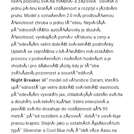
neÅ¾ polovinu svÄ›tla mÃ©nÄ› a zÃ¡roveÅˆ osvÃ­tÃ­ o
jednu pÄ›tinu kratÅ¡Ã­ vzdÃ¡lenost a rozptyl v jÃ­zdnÃ­m
pruhu. Model s oznaÄenÃ­m 2.0 mÃ¡ prodlouÅ¾enou
Å¾ivotnost zhruba o jednu tÅ™etinu. NejvÄ›tÅ¡Ã­
pÅ™ednostÃ­ tÃ©to autoÅ¾Ã¡rovky je dlouhÃ¡
Å¾ivotnost, vynikajÃ­cÃ­ pomÄ›r vÃ½konu a ceny a
pÅ™edevÅ¡Ã­m velmi dobrÃ© svÄ›telnÃ© podmÃ­nky.
UplatnÃ­ se zejmÃ©na v bÄ›Å¾nÃ©m mÄ›stskÃ©m
provozu v podveÄernÃ­ch i noÄnÃ­ch hodinÃ¡ch a je
vhodnÃ¡ i pro dÃ¡lkovÃ© jÃ­zdy, kdy je tÅ™eba
zvÃ½Å¡enÃ¡ pozornost a soustÅ™edÄ›nÃ­.
Night Breaker
â€“ model od vÃ½robce Osram, kterÃ½
upÅ™ednostÅˆuje velmi dobrÃ© svÄ›telnÃ© vlastnosti,
pÅ™edevÅ¡Ã­m vysokÃ½ jas, chladnÄ›jÅ¡Ã­ odstÃ­n svÄ›tla
a dlouhÃ½ svÄ›telnÃ½ kuÅ¾el. Velmi intenzivnÃ­ a
jasnÃ© svÄ›tlo dosahuje do vzdÃ¡lenosti aÅ¾ 95
metrÅ¯ pÅ™ed vozidlem a zÃ¡roveÅˆ dobÅ™e osvÄ›tluje
pravou krajnici. StejnÄ› jako u ostatnÃ­ch Å¡piÄkovÃ½ch
typÅ¯ Silverstar a Cool Blue mÃ¡ Å™idiÄ vÃ­ce Äasu na