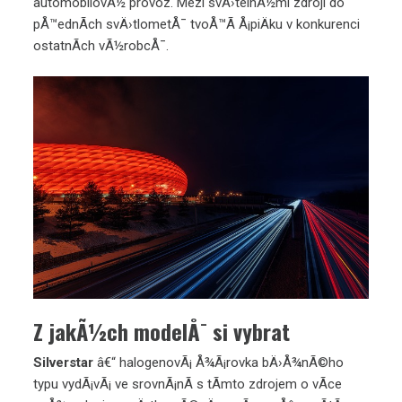
automobilovÃ½ provoz. Mezi svÄ›telnÃ½mi zdroji do
pÅ™ednÃ­ch svÄ›tlometÅ¯ tvoÅ™Ã­ Å¡piÄku v konkurenci
ostatnÃ­ch vÃ½robcÅ¯.
Z jakÃ½ch modelÅ¯ si vybrat
Silverstar
â€“ halogenovÃ¡ Å¾Ã¡rovka bÄ›Å¾nÃ©ho
typu vydÃ¡vÃ¡ ve srovnÃ¡nÃ­ s tÃ­mto zdrojem o vÃ­ce