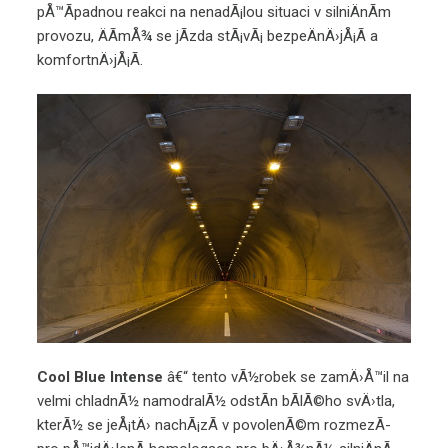
pÅ™Ã­padnou reakci na nenadÃ¡lou situaci v silniÄnÃ­m
provozu, ÄÃ­mÅ¾ se jÃ­zda stÃ¡vÃ¡ bezpeÄnÄ›jÅ¡Ã­ a
komfortnÄ›jÅ¡Ã­.
Cool Blue Intense
â€“ tento vÃ½robek se zamÄ›Å™il na
velmi chladnÃ½ namodralÃ½ odstÃ­n bÃ­lÃ©ho svÄ›tla,
kterÃ½ se jeÅ¡tÄ› nachÃ¡zÃ­ v povolenÃ©m rozmezÃ­