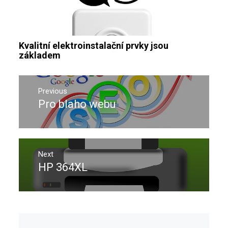
Kvalitní elektroinstalační prvky jsou
základem
Navigace
pro
Previous
Pro blaho webu
Previous
příspěvek
post:
Next
HP 364XL
Next
post: