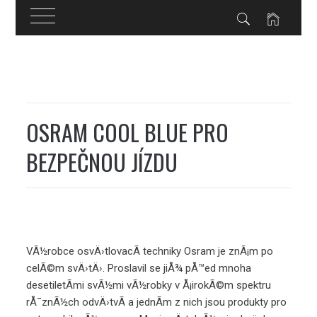
Skip
to
content
OSRAM COOL BLUE PRO
BEZPEČNOU JÍZDU
VÃ½robce osvÄ›tlovacÃ­ techniky Osram je znÃ¡m po
celÃ©m svÄ›tÄ›. Proslavil se jiÅ¾ pÅ™ed mnoha
desetiletÃ­mi svÃ½mi vÃ½robky v Å¡irokÃ©m spektru
rÅ¯znÃ½ch odvÄ›tvÃ­ a jednÃ­m z nich jsou produkty pro