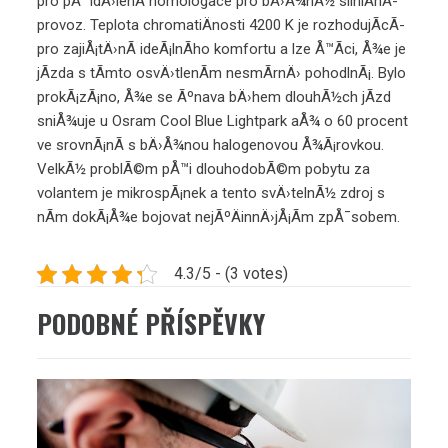
pro pÅ™idÄ›lenÃ­ homologace pro bÄ›Å¾nÃ½ silniÄnÃ­
provoz. Teplota chromatiÄnosti 4200 K je rozhodujÃ­cÃ­
pro zajiÅ¡tÄ›nÃ­ ideÃ¡lnÃ­ho komfortu a lze Å™Ã­ci, Å¾e je
jÃ­zda s tÃ­mto osvÄ›tlenÃ­m nesmÃ­rnÄ› pohodlnÃ¡. Bylo
prokÃ¡zÃ¡no, Å¾e se Ãºnava bÄ›hem dlouhÃ½ch jÃ­zd
sniÅ¾uje u
Osram Cool Blue Lightpark
aÅ¾ o 60 procent
ve srovnÃ¡nÃ­ s bÄ›Å¾nou halogenovou Å¾Ã¡rovkou.
VelkÃ½ problÃ©m pÅ™i dlouhodobÃ©m pobytu za
volantem je mikrospÃ¡nek a tento svÄ›telnÃ½ zdroj s
nÃ­m dokÃ¡Å¾e bojovat nejÃºÄinnÄ›jÅ¡Ã­m zpÅ¯sobem.
4.3/5 - (3 votes)
PODOBNÉ PŘÍSPĚVKY