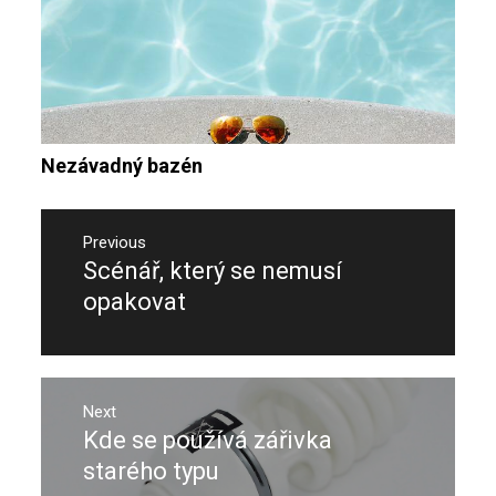
Nezávadný bazén
Navigace
pro
Previous
Scénář, který se nemusí
Previous
příspěvek
post:
opakovat
Next
Kde se používá zářivka
Next
post:
starého typu