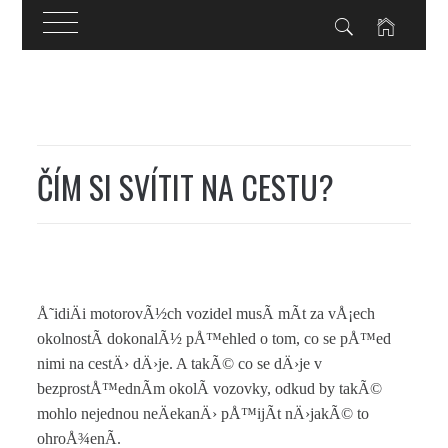
Skip
to
content
ČÍM SI SVÍTIT NA CESTU?
Å˜idiÄi motorovÃ½ch vozidel musÃ­ mÃ­t za vÅ¡ech
okolnostÃ­ dokonalÃ½ pÅ™ehled o tom, co se pÅ™ed
nimi na cestÄ› dÄ›je. A takÃ© co se dÄ›je v
bezprostÅ™ednÃ­m okolÃ­ vozovky, odkud by takÃ©
mohlo nejednou neÄekanÄ› pÅ™ijÃ­t nÄ›jakÃ© to
ohroÅ¾enÃ­.