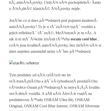
kÃ¡ autoÅ¾Ã¡rovky. I kdyÅ¾ uÅ¾ pochopitelnÄ› Äasto
o Å¾Ã¡dnÃ© klasickÃ© Å¾Ã¡rovky nejde.
JenÅ¾e co si dnes pÅ™edstavit pod pojmem modernÃ­
autoÅ¾Ã¡rovky? To je u rÅ¯znÃ½ch typÅ¯ vozidel a
jejich reflektorÅ¯ rÅ¯znÃ©. MoÅ¾nostÃ­ je tu vÃ­c. A
tak si tu mÅ¯Å¾eme zmÃ­nit tÅ™eba
osram cool blue
,
coÅ¾ jsou kvalitnÃ­ autoÅ¾Ã¡rovky, bez nichÅ¾ uÅ¾ si
dnes nejeden automobil nelze vÅ¯bec pÅ™edstavit.
Tyto produkty od uÅ¾ celÃ½ch sto let
svÄ›toznÃ¡mÃ©ho a dÅ¯vÄ›ryhodnostÃ­ proslulÃ©ho
vÃ½robce Osram pÅ™edstavujÃ­ tu nejvyÅ¡Å¡Ã­ kvalitu
osvÄ›tlenÃ­ vozidla. A aÅ¥ uÅ¾ ÄlovÄ›k vsadÃ­ na
produktovou Å™adu OSRAM Ultra life, OSRAM
Original, OSRAM Cool Blue Intense, OSRAM Silverstar