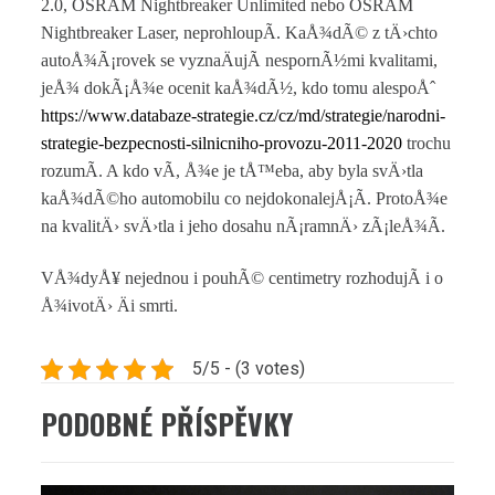
2.0, OSRAM Nightbreaker Unlimited nebo OSRAM
Nightbreaker Laser, neprohloupÃ­. KaÅ¾dÃ© z tÄ›chto
autoÅ¾Ã¡rovek se vyznaÄujÃ­ nespornÃ½mi kvalitami,
jeÅ¾ dokÃ¡Å¾e ocenit kaÅ¾dÃ½, kdo tomu alespoÅˆ
https://www.databaze-strategie.cz/cz/md/strategie/narodni-
strategie-bezpecnosti-silnicniho-provozu-2011-2020
trochu
rozumÃ­. A kdo vÃ­, Å¾e je tÅ™eba, aby byla svÄ›tla
kaÅ¾dÃ©ho automobilu co nejdokonalejÅ¡Ã­. ProtoÅ¾e
na kvalitÄ› svÄ›tla i jeho dosahu nÃ¡ramnÄ› zÃ¡leÅ¾Ã­.
VÅ¾dyÅ¥ nejednou i pouhÃ© centimetry rozhodujÃ­ i o
Å¾ivotÄ› Äi smrti.
5/5 - (3 votes)
PODOBNÉ PŘÍSPĚVKY