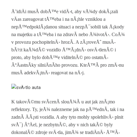
Å˜idiÄi musÃ­ dobÅ™e vidÄ›t, aby vÅ¾dy dokÃ¡zali
vÄas zareagovat tÅ™eba i na nÃ¡hle vzniklou a
nepÅ™edpoklÃ¡danou situaci a nezpÅ¯sobili tak Å¡kody
na majetku a tÅ™eba i na zdravÃ­ nebo Å¾ivotÄ›. CoÅ¾
v provozu pochopitelnÄ› hrozÃ­. A zÃ¡roveÅˆ musÃ­
bÃ½t kaÅ¾dÃ© vozidlo Å™Ã¡dnÄ› osvÄ›tlenÃ© i
proto, aby bylo dobÅ™e viditelnÃ© pro ostatnÃ­
ÃºÄastnÃ­ky silniÄnÃ­ho provozu. KteÅ™Ã­ pro zmÄ›nu
musÃ­ adekvÃ¡tnÄ› reagovat na nÄ›j.
K takovÃ©mu svÃ­cenÃ­ slouÅ¾Ã­ u aut jak znÃ¡mo
reflektory. Ty, jeÅ¾ nalezneme jak na pÅ™ednÃ­, tak i na
zadnÃ­ ÄÃ¡sti vozidla. A aby tyto mohly spolehlivÄ› plnit
svÅ¯j ÃºÄel, je nezbytnÃ©, aby v nich takÃ© byly
dokonalÃ© zdroje svÄ›tla, jimÅ¾ se tradiÄnÄ› Å™Ã­