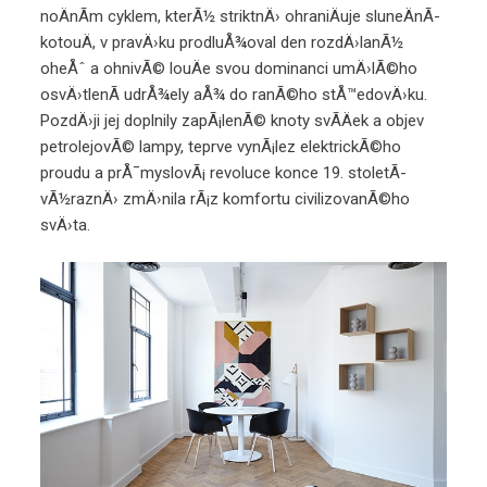
noÄnÃ­m cyklem, kterÃ½ striktnÄ› ohraniÄuje sluneÄnÃ­
kotouÄ, v pravÄ›ku prodluÅ¾oval den rozdÄ›lanÃ½
oheÅˆ a ohnivÃ© louÄe svou dominanci umÄ›lÃ©ho
osvÄ›tlenÃ­ udrÅ¾ely aÅ¾ do ranÃ©ho stÅ™edovÄ›ku.
PozdÄ›ji jej doplnily zapÃ¡lenÃ© knoty svÃ­Äek a objev
petrolejovÃ© lampy, teprve vynÃ¡lez elektrickÃ©ho
proudu a prÅ¯myslovÃ¡ revoluce konce 19. stoletÃ­
vÃ½raznÄ› zmÄ›nila rÃ¡z komfortu civilizovanÃ©ho
svÄ›ta.