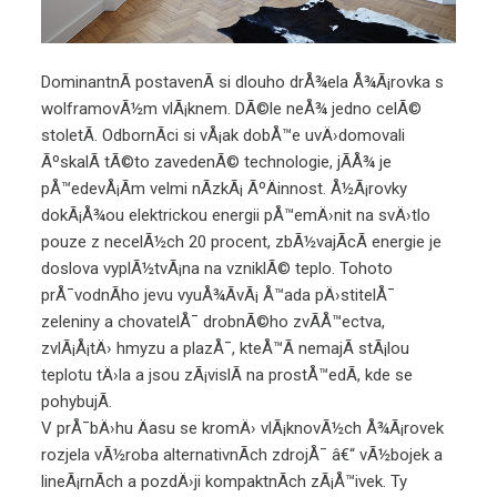
DominantnÃ­ postavenÃ­ si dlouho drÅ¾ela Å¾Ã¡rovka s
wolframovÃ½m vlÃ¡knem. DÃ©le neÅ¾ jedno celÃ©
stoletÃ­. OdbornÃ­ci si vÅ¡ak dobÅ™e uvÄ›domovali
ÃºskalÃ­ tÃ©to zavedenÃ© technologie, jÃ­Å¾ je
pÅ™edevÅ¡Ã­m velmi nÃ­zkÃ¡ ÃºÄinnost. Å½Ã¡rovky
dokÃ¡Å¾ou elektrickou energii pÅ™emÄ›nit na svÄ›tlo
pouze z necelÃ½ch 20 procent, zbÃ½vajÃ­cÃ­ energie je
doslova vyplÃ½tvÃ¡na na vzniklÃ© teplo. Tohoto
prÅ¯vodnÃ­ho jevu vyuÅ¾Ã­vÃ¡ Å™ada pÄ›stitelÅ¯
zeleniny a chovatelÅ¯ drobnÃ©ho zvÃ­Å™ectva,
zvlÃ¡Å¡tÄ› hmyzu a plazÅ¯, kteÅ™Ã­ nemajÃ­ stÃ¡lou
teplotu tÄ›la a jsou zÃ¡vislÃ­ na prostÅ™edÃ­, kde se
pohybujÃ­.
V prÅ¯bÄ›hu Äasu se kromÄ› vlÃ¡knovÃ½ch Å¾Ã¡rovek
rozjela vÃ½roba alternativnÃ­ch zdrojÅ¯ â€“ vÃ½bojek a
lineÃ¡rnÃ­ch a pozdÄ›ji kompaktnÃ­ch zÃ¡Å™ivek. Ty