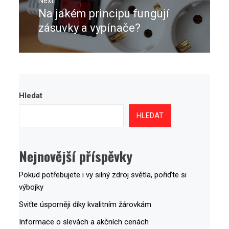
Next
Na jakém principu fungují
Next
post:
zásuvky a vypínače?
Hledat
HLEDAT
Nejnovější příspěvky
Pokud potřebujete i vy silný zdroj světla, pořiďte si
výbojky
Sviťte úsporněji díky kvalitním žárovkám
Informace o slevách a akčních cenách