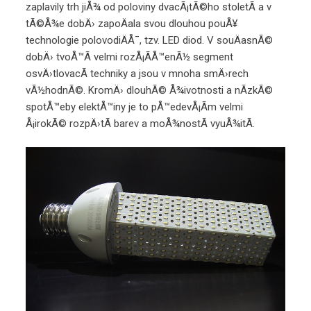
zaplavily trh jiÅ¾ od poloviny dvacÃ¡tÃ©ho stoletÃ­ a v
tÃ©Å¾e dobÄ› zapoÄala svou dlouhou pouÅ¥
technologie polovodiÄÅ¯, tzv. LED diod. V souÄasnÃ©
dobÄ› tvoÅ™Ã­ velmi rozÅ¡Ã­Å™enÃ½ segment
osvÄ›tlovacÃ­ techniky a jsou v mnoha smÄ›rech
vÃ½hodnÃ©. KromÄ› dlouhÃ© Å¾ivotnosti a nÃ­zkÃ©
spotÅ™eby elektÅ™iny je to pÅ™edevÅ¡Ã­m velmi
Å¡irokÃ© rozpÄ›tÃ­ barev a moÅ¾nostÃ­ vyuÅ¾itÃ­.