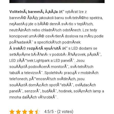
VolitelnÃ¡ barevnÃ¡ Å¡kÃ¡la
â€“ vybÃ­rat lze z
barevnÃ© Å¡kÃ¡ly jakoukoli barvu svÄ›telnÃ©ho spektra,
nejÄastÄ›ji jde o bÃ­lÃ© dennÃ­ svÄ›tlo v teplÃ½ch,
neutrÃ¡lnÃ­ch nebo chladnÃ½ch odstÃ­nech. Lze tedy
koncipovat umÄ›lÃ© osvÄ›tlenÃ­ doslova na mÃ­ru podle
poÅ¾adavkÅ¯ a specifickÃ½ch podmÃ­nek.
Å irokÃ© rozpÄ›tÃ­ vyuÅ¾itÃ­
â€“ s LED diodami se
setkÃ¡vÃ¡me bÄ›Å¾nÄ› v podobÄ› Å¾Ã¡rovek, pÃ¡skÅ¯,
LED zÃ¡Å™ivek
Lightpark
a LED panelÅ¯. Jsou
souÄÃ¡stÃ­ podsvÃ­cenÃ­ monitorÅ¯, svÄ›telnÃ½ch
tabulÃ­ a televizorÅ¯. SpolehlivÄ› pracujÃ­ v mobilnÃ­ch
telefonech, pÅ™enosnÃ½ch svÃ­tilnÃ¡ch, jsou
souÄÃ¡stÃ­ domÃ¡cÃ­ch spotÅ™ebiÄÅ¯, ovlÃ¡dacÃ­ch
panelÅ¯, senzorÅ¯, budÃ­kÅ¯, hodinek, solÃ¡rnÃ­ch lamp a
mnoha dalÅ¡Ã­ch vÃ½robkÅ¯.
4.5/5 - (2 votes)