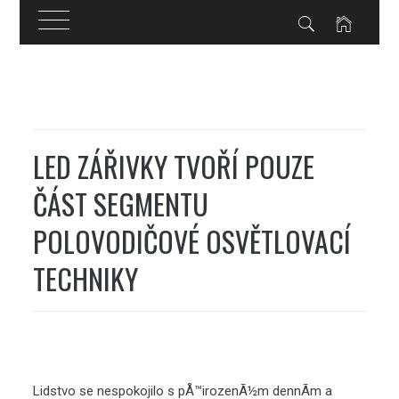
Skip
to
content
LED ZÁŘIVKY TVOŘÍ POUZE
ČÁST SEGMENTU
POLOVODIČOVÉ OSVĚTLOVACÍ
TECHNIKY
Lidstvo se nespokojilo s pÅ™irozenÃ½m dennÃ­m a