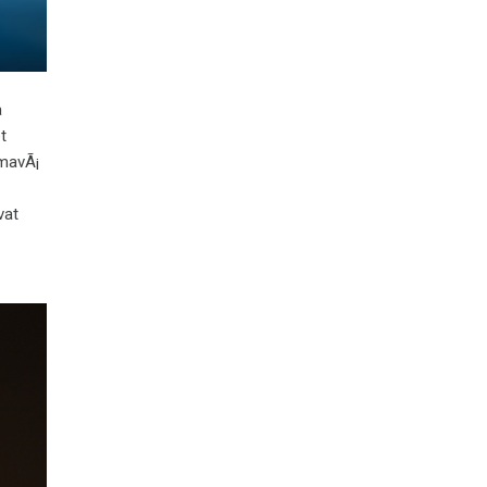
a
et
­mavÃ¡
vat