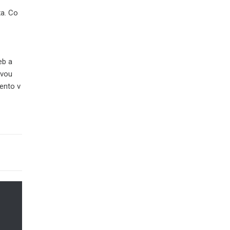
a. Co
eb a
ovou
ento v