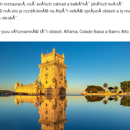
 restauracÃ­, voÅˆavÃ½ch zahrad a balkÃ³nÅ¯ plnÃ½ch kvÄ›tÅ¯.
mÄ›sto je rozdÄ›lenÃ© na ÄtyÅ™i velkÃ© sprÃ¡vnÃ­ oblasti a ty ma
 okrskÅ¯.
ty jsou vÃ½znamnÃ© tÅ™i oblasti: Alfama, Cidade Baixa a Bairro Alto.