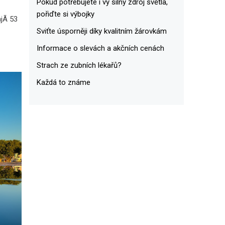
Pokud potřebujete i vy silný zdroj světla,
pořiďte si výbojky
jÃ­ 53
Sviťte úsporněji díky kvalitním žárovkám
Informace o slevách a akčních cenách
Strach ze zubních lékařů?
Každá to známe