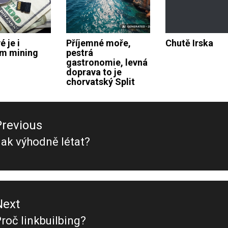
 je i
Příjemné moře,
Chutě Irska
m mining
pestrá
gastronomie, levná
doprava to je
chorvatský Split
ace
Previous
ěvek
ak výhodně létat?
revious
ost:
Next
roč linkbuilbing?
Next