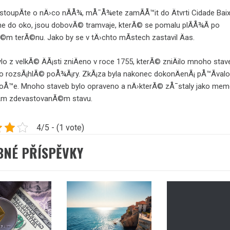
toupÃ­te o nÄ›co nÃ­Å¾, mÅ¯Å¾ete zamÃ­Å™it do Ätvrti Cidade Baix
e do oko, jsou dobovÃ© tramvaje, kterÃ© se pomalu plÃ­Å¾Ã­ po
©m terÃ©nu. Jako by se v tÄ›chto mÃ­stech zastavil Äas.
lo z velkÃ© ÄÃ¡sti zniÄeno v roce 1755, kterÃ© zniÄilo mnoho stav
o rozsÃ¡hlÃ© poÅ¾Ã¡ry. ZkÃ¡za byla nakonec dokonÄenÃ¡ pÅ™Ã­val
oÅ™e. Mnoho staveb bylo opraveno a nÄ›kterÃ© zÅ¯staly jako mem
­m zdevastovanÃ©m stavu.
4/5 - (1 vote)
BNÉ PŘÍSPĚVKY