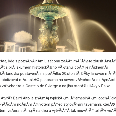
Ã­te, kde s poznÃ¡vÃ¡nÃ­m Lisabonu zaÄÃ­t, mÅ¯Å¾ete zkusit ÄtvrÅ¥
ÄÃ­t s prÅ¯zkumem historickÃ©ho vÃ½tahu, coÅ¾ je nÃ¡dhernÃ¡
kÃ¡ lanovka postavenÃ¡ na poÄÃ¡tku 20.stoletÃ­. DÃ­ky lanovce mÅ¯
 a obdivovat mÄ›stskÃ© panorama na severovÃ½chodÄ› s nÃ¡mÄ›st
a vÃ½chodÄ› s Castelo de S.Jorge a na jihu starÃ© uliÄky v Baixe.
ÄtvrÅ¥ Bairri Alto je znÃ¡mÃ¡ typickÃ½mi Å™emeslnÃ½mi obchÅ¯dk
onÄÃ­cÃ­m noÄnÃ­m Å¾ivotem pÅ™ed stylovÃ½mi tavernami, kterÃ© 
em veÄera stÄ›hujÃ­ na ulici a vytvÃ¡Å™Ã­ tak neuvÄ›Å™itelnÃ½ veÄÃ­