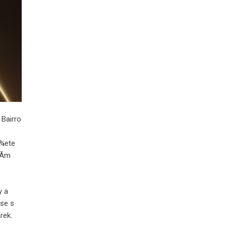
 Bairro
Å¾ete
Ã­m
y a
se s
rek.