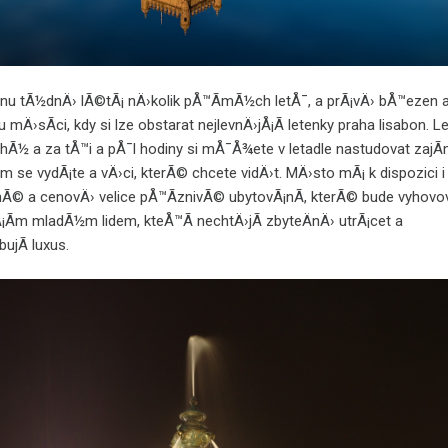
nu tÃ½dnÄ› lÃ©tÃ¡ nÄ›kolik pÅ™Ã­mÃ½ch letÅ¯, a prÃ¡vÄ› bÅ™ezen 
 mÄ›sÃ­ci, kdy si lze obstarat nejlevnÄ›jÅ¡Ã­
letenky praha lisabon
. L
uhÃ½ a za tÅ™i a pÅ¯l hodiny si mÅ¯Å¾ete v letadle nastudovat zajÃ
m se vydÃ¡te a vÄ›ci, kterÃ© chcete vidÄ›t. MÄ›sto mÃ¡ k dispozici i
Ã© a cenovÄ› velice pÅ™Ã­znivÃ© ubytovÃ¡nÃ­, kterÃ© bude vyhovo
Ã­m mladÃ½m lidem, kteÅ™Ã­ nechtÄ›jÃ­ zbyteÄnÄ› utrÃ¡cet a
ujÃ­ luxus.