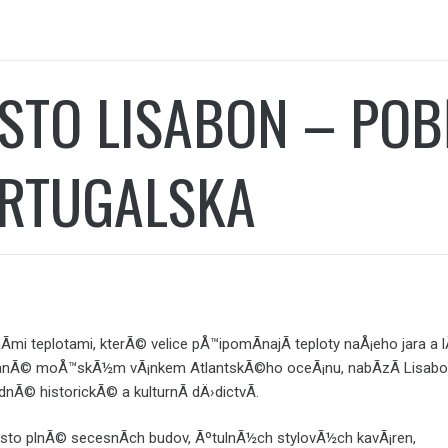
STO LISABON – POB
RTUGALSKA
Ã­mi teplotami, kterÃ© velice pÅ™ipomÃ­najÃ­ teploty naÅ¡eho jara a 
anÃ© moÅ™skÃ½m vÃ¡nkem AtlantskÃ©ho oceÃ¡nu, nabÃ­zÃ­ Lisab
nÃ© historickÃ© a kulturnÃ­ dÄ›dictvÃ­.
sto plnÃ© secesnÃ­ch budov, ÃºtulnÃ½ch stylovÃ½ch kavÃ¡ren,