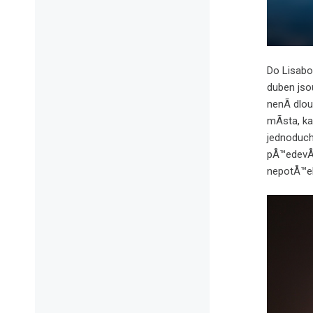
Do Lisabo
duben jsou
nenÃ­ dlo
mÃ­sta, ka
jednoduch
pÅ™edevÅ¡
nepotÅ™eb