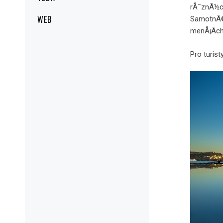
rÅ¯znÃ½ch
WEB
SamotnÃ© 
menÅ¡Ã­ch
Pro turis