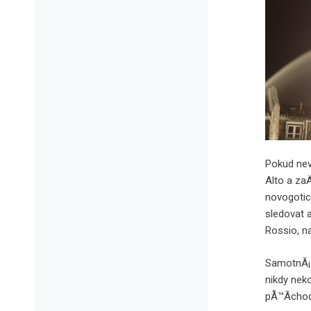
Pokud nev
Alto a za
novogotic
sledovat
Rossio, n
SamotnÃ¡ 
nikdy nek
pÅ™Ã­chod