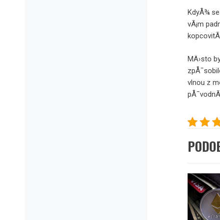
KdyÅ¾ ses
vÃ¡m padn
kopcovitÃ
MÄ›sto by
zpÅ¯sobil
vlnou z m
pÅ¯vodnÃ
PODO