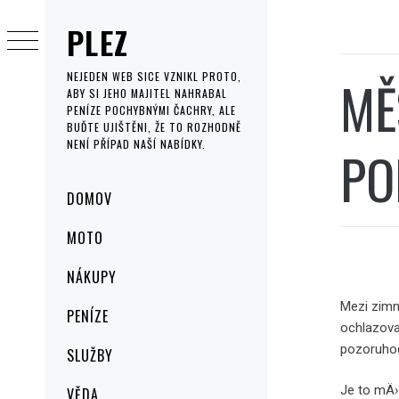
Skip
PLEZ
to
content
MĚ
NEJEDEN WEB SICE VZNIKL PROTO,
ABY SI JEHO MAJITEL NAHRABAL
PENÍZE POCHYBNÝMI ČACHRY, ALE
BUĎTE UJIŠTĚNI, ŽE TO ROZHODNĚ
NENÍ PŘÍPAD NAŠÍ NABÍDKY.
PO
Primary
DOMOV
Menu
MOTO
NÁKUPY
Mezi zimn
PENÍZE
ochlazov
pozoruhod
SLUŽBY
Je to mÄ›
VĚDA