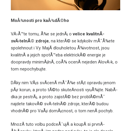
MoÅ¾nosti pro kaÅ¾dÃ©ho
VÄ›Å™te tomu, Å¾e se jednÃ¡ o
velice kvalitnÃ­
svÄ›telnÃ© zdroje
, na kterÃ© se kdykoliv mÅ¯Å¾ete
spolehnout i Vy. MajÃ­ dlouholetou Å¾ivotnost, jsou
kvalitnÃ­ a jejich spotÅ™eba elektrickÃ© energie je
doopravdy minimÃ¡lnÃ­, coÅ¾ ocenÃ­ nejeden ÄlovÄ›k, o
tom nepochybujte.
DÃ­ky nim VÃ¡s svÃ­cenÃ­ mÅ¯Å¾e stÃ¡t opravdu jenom
pÃ¡r korun, a proto tÃ©to skuteÄnosti vyuÅ¾ijte. NabÃ­
dka je pestrÃ¡, a proto zajistÃ© bez problÃ©mÅ¯
najdete takovÃ© svÄ›telnÃ© zdroje, kterÃ© budou
vhodnÃ© pro VaÅ¡i domÃ¡cnost, o tom nenÃ­ pochyb.
MnozÃ­ tuto volbu podceÅˆujÃ­ a koupÃ­ si prvnÃ­