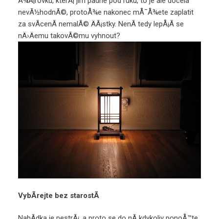
Å¾Ã¡rovku, kterÃ¡ jim padne pod ruku, to je ale docela
nevÃ½hodnÃ©, protoÅ¾e nakonec mÅ¯Å¾ete zaplatit
za svÃ­cenÃ­ nemalÃ© ÄÃ¡stky. NenÃ­ tedy lepÅ¡Ã­ se
nÄ›Äemu takovÃ©mu vyhnout?
VybÃ­rejte bez starostÃ­
NabÃ­dka je pestrÃ¡, a proto se do nÃ­ kdykoliv ponoÅ™te