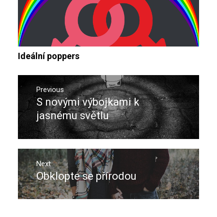
Ideální poppers
Navigace
pro
Previous
S novými výbojkami k
Previous
příspěvek
post:
jasnému světlu
Next
Obklopte se přírodou
Next
post: