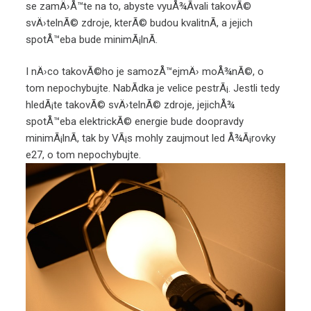
se zamÄ›Å™te na to, abyste vyuÅ¾Ã­vali takovÃ©
svÄ›telnÃ© zdroje, kterÃ© budou kvalitnÃ­, a jejich
spotÅ™eba bude minimÃ¡lnÃ­.
I nÄ›co takovÃ©ho je samozÅ™ejmÄ› moÅ¾nÃ©, o
tom nepochybujte. NabÃ­dka je velice pestrÃ¡. Jestli tedy
hledÃ¡te takovÃ© svÄ›telnÃ© zdroje, jejichÅ¾
spotÅ™eba elektrickÃ© energie bude doopravdy
minimÃ¡lnÃ­, tak by VÃ¡s mohly zaujmout
led Å¾Ã¡rovky
e27
, o tom nepochybujte.