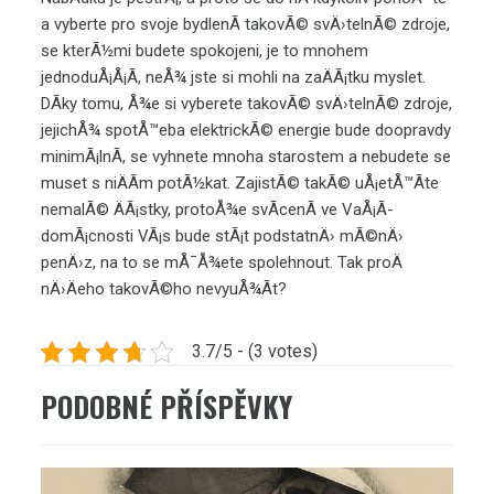
a vyberte pro svoje bydlenÃ­ takovÃ© svÄ›telnÃ© zdroje,
se kterÃ½mi budete spokojeni, je to mnohem
jednoduÅ¡Å¡Ã­, neÅ¾ jste si mohli na zaÄÃ¡tku myslet.
DÃ­ky tomu, Å¾e si vyberete takovÃ© svÄ›telnÃ© zdroje,
jejichÅ¾ spotÅ™eba elektrickÃ© energie bude doopravdy
minimÃ¡lnÃ­, se vyhnete mnoha starostem a nebudete se
muset s niÄÃ­m potÃ½kat. ZajistÃ© takÃ© uÅ¡etÅ™Ã­te
nemalÃ© ÄÃ¡stky, protoÅ¾e svÃ­cenÃ­ ve VaÅ¡Ã­
domÃ¡cnosti VÃ¡s bude stÃ¡t podstatnÄ› mÃ©nÄ›
penÄ›z, na to se mÅ¯Å¾ete spolehnout. Tak proÄ
nÄ›Äeho takovÃ©ho nevyuÅ¾Ã­t?
3.7/5 - (3 votes)
PODOBNÉ PŘÍSPĚVKY