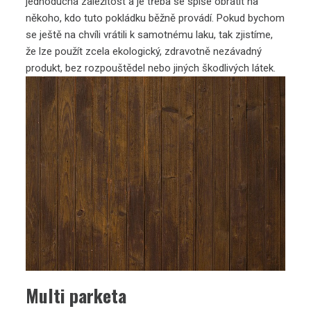
jednoduchá záležitost a je třeba se spíše obrátit na
někoho, kdo tuto pokládku běžně provádí. Pokud bychom
se ještě na chvíli vrátili k samotnému laku, tak zjistíme,
že lze použít zcela ekologický, zdravotně nezávadný
produkt, bez rozpouštědel nebo jiných škodlivých látek.
Multi parketa