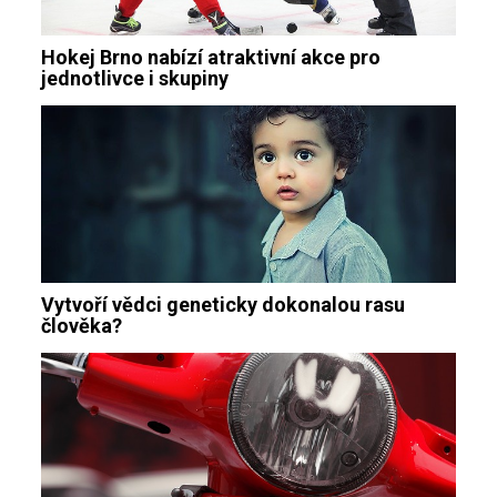
Hokej Brno nabízí atraktivní akce pro
jednotlivce i skupiny
Vytvoří vědci geneticky dokonalou rasu
člověka?