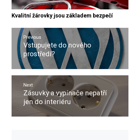
Kvalitní žárovky jsou základem bezpečí
Navigace
pro
Previous
Vstupujete do nového
Previous
příspěvek
post:
prostředí?
Next
Zásuvky a vypínače nepatří
Next
post:
jen do interiéru