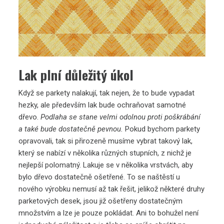
Lak plní důležitý úkol
Když se parkety nalakují, tak nejen, že to bude vypadat
hezky, ale především lak bude ochraňovat samotné
dřevo.
Podlaha se stane velmi odolnou proti poškrábání
a také bude dostatečně pevnou.
Pokud bychom parkety
opravovali, tak si přirozeně musíme vybrat takový lak,
který se nabízí v několika různých stupních, z nichž je
nejlepší polomatný. Lakuje se v několika vrstvách, aby
bylo dřevo dostatečně ošetřené. To se naštěstí u
nového výrobku nemusí až tak řešit, jelikož některé druhy
parketových desek, jsou již ošetřeny dostatečným
množstvím a lze je pouze pokládat. Ani to bohužel není