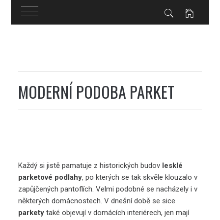
Skip
to
content
MODERNÍ PODOBA PARKET
Každý si jistě pamatuje z historických budov
lesklé
parketové podlahy
, po kterých se tak skvěle klouzalo v
zapůjčených pantoflích. Velmi podobné se nacházely i v
některých domácnostech. V dnešní době se sice
parkety
také objevují v domácích interiérech, jen mají